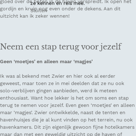
gloed over de boten in de haven verspreidt. Ik open het
ze kennen en reis mee.
gordijn en kruip nog even onder de dekens. Aan dit
Sluiten
uitzicht kan ik zeker wennen!
Neem een stap terug voor jezelf
Geen ‘moetjes’ en alleen maar ‘magjes’
Ik was al bekend met Zwier en hier ook al eerder
geweest, maar toen ze in mei deelden dat ze nu ook
solo-verblijven gingen aanbieden, werd ik meteen
enthousiast. Want hoe lekker is het om soms een stap
terug te nemen voor jezelf. Even geen ‘moetjes’ en alleen
maar ‘magjes’. Zwier ontwikkelde, naast de tenten en
havenhuisjes die je al kunt vinden op het terrein, nu ook
havenkamers. Dit zijn eigenlijk gewoon fijne hotelkamers
maar dan met een geweldig uitzicht op de haven of