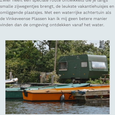
Zwier heeft een speciale route ontwikkeld die je langs
smalle zijwegentjes brengt, de leukste vakantiehuisjes en
omliggende plaatsjes. Met een waterrijke achtertuin als
de Vinkeveense Plassen kan ik mij geen betere manier
vinden dan de omgeving ontdekken vanaf het water.