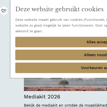
Zwitserland is misschien vooral bekend om z
Deze website gebruikt cookies
bestemming voor wie houdt van natuur, rus
M
Ontdek alle bestemmingen
e
G
Deze website maakt gebruik van cookies (Functioneel, A
n
Sluiten
a
website zo goed mogelijk te laten functioneren. Door o
u
Thema's
n
akkoord te gaan.
Verborgen parels
a
Terug
Ons verhaal
a
Alles acce
r
d
Alleen noodz
e
h
Voorkeuren a
o
m
e
p
a
Mediakit 2026
g
e
Bekijk de mediakit en ontdek de mogelijkh