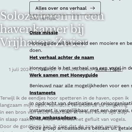
Alles over ons verhaal
Solozwieren in een
Ons verhaal
havenkamer bij
Onze missie
Vrijhaven Zwier
Honeyguide wil de wereld een mooiere en bet
doen.
Het verhaal achter de naam
Honeyguide is het verhaal van een vogel in d
1 juli 2024
|
Leestijd: 7 minuten
|
Door:
Anne-Floor
|
Werk samen met Honeyguide
Benieuwd naar alle mogelijkheden voor een
Instameets
Terwijl ik de eendjes hoor spetteren in de haven, open ik
In opdracht van destinaties en reisorganisa
langzaam mijn ogen. Vannacht veranderde de omgeving
Instameet is vergelijkbaar met een persreis
in een bron van stilte waardoor ik in een korte tijd diep
Onze ambassadeurs
in slaap raakte. Nu hoor ik enkel het gefluit van vogels.
Door de gordijnen kan ik zien dat de zon een warme
Onze groep ambassadeurs bestaat uit getalen