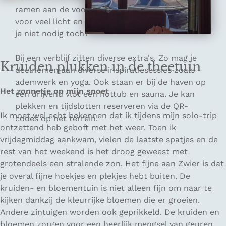
ramen aan de voorkant van de kamer zorgen
voor veel licht en een geweldig uitzicht. Meer heb
je niet nodig toch?
Bij een verblijf zitten diverse extra's. Zo mag je
Kruiden plukken in de theetuin
deelnemen aan diverse inspiratiesessies zoals
ademwerk en yoga. Ook staan er bij de haven op
Het zonnetje op mijn snoet
een drijvend vlot een hottub en sauna. Je kan
plekken en tijdslotten reserveren via de QR-
Ik moet wel echt bekennen dat ik tijdens mijn solo-trip
codes op het terrein.
ontzettend heb geboft met het weer. Toen ik
vrijdagmiddag aankwam, vielen de laatste spatjes en de
rest van het weekend is het droog geweest met
grotendeels een stralende zon. Het fijne aan Zwier is dat
je overal fijne hoekjes en plekjes hebt buiten. De
kruiden- en bloementuin is niet alleen fijn om naar te
kijken dankzij de kleurrijke bloemen die er groeien.
Andere zintuigen worden ook geprikkeld. De kruiden en
bloemen zorgen voor een heerlijk mengsel van geuren.