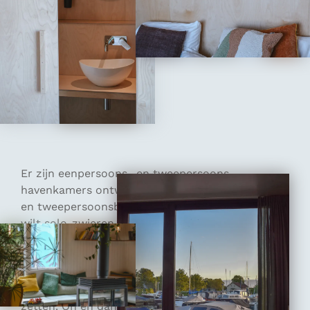
Er zijn eenpersoons- en tweepersoons-
havenkamers ontwikkeld met een eenpersoons-
en tweepersoonsbed. Je kan dus ook als je niet
wilt solo-zwieren verblijven in een havenkamer.
De kamers zijn simpel ingericht met een
comfortabele stoel of bank, fijn bed met zachte
lakens, badkamer met regendouche en
minikeukenblokje waar je een kopje thee kan
zetten. Oh en dan het belangrijkste, de grote