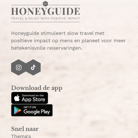
Honeyguide stimuleert slow travel met
positieve impact op mens en planeet voor meer
betekenisvolle reiservaringen.
I
T
n
i
s
k
Download de app
t
T
a
o
g
k
r
a
Snel naar
m
Thema's