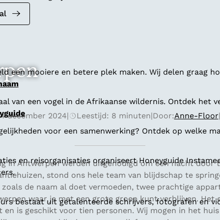
al
erpen
ld een mooiere en betere plek maken. Wij delen graag hoe
 naam
al van een vogel in de Afrikaanse wildernis. Ontdek het v
yguide
4 december 2024
|
Leestijd: 8 minuten
|
Door:
Anne-Floor
gelijkheden voor een samenwerking? Ontdek op welke man
aties en reisorganisaties organiseert Honeyguide Instamee
ig in Antwerpen werden uitgenodigd om een nacht door t
ers.
antiehuizen, stond ons hele team van blijdschap te sprin
 zoals de naam al doet vermoeden, twee prachtige appar
rpen waar je met een grote groep kunt verblijven. Het ee
s bestaat uit getalenteerde schrijvers, fotografen en vi
 en is geschikt voor tien personen. Wij mogen in het hui