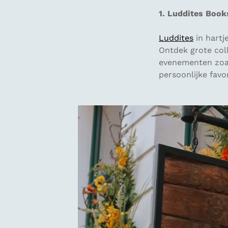
1. Luddites Book
Luddites
in hartj
Ontdek grote col
evenementen zoals
persoonlijke favo