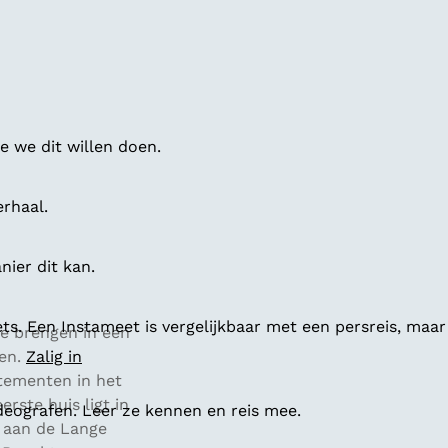
 we dit willen doen.
erhaal.
|
ier dit kan.
ts. Een Instameet is vergelijkbaar met een persreis, maar
e brengen in een
gen.
Zalig in
tementen in het
rste huis ligt in
deografen. Leer ze kennen en reis mee.
s aan de Lange