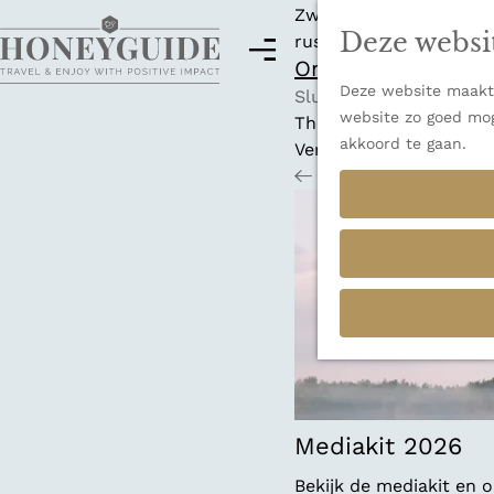
Zwitserland is misschi
Deze websi
rust en adembenemende
M
Ontdek alle best
e
Deze website maakt 
G
n
Sluiten
website zo goed mog
a
u
Thema's
akkoord te gaan.
n
Verborgen parels
a
Terug
Ons verhaal
a
r
d
e
h
o
m
e
p
a
Mediakit 2026
g
Bekijk de mediakit en
e