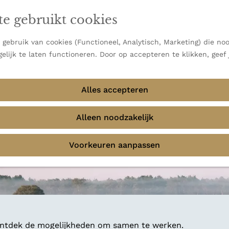
en vooral bekend om zijn indrukwekkende Alpen, maar ook
te gebruikt cookies
 uitzichten.
emmingen
gebruik van cookies (Functioneel, Analytisch, Marketing) die noo
elijk te laten functioneren. Door op accepteren te klikken, geef
Alles accepteren
Alleen noodzakelijk
Voorkeuren aanpassen
 ontdek de mogelijkheden om samen te werken.