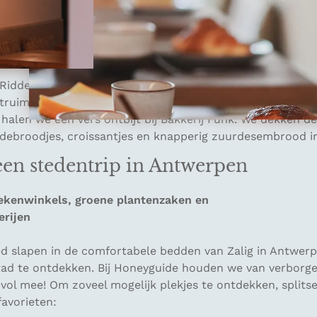
n accommodaties voor grotere groepen, namelijk voor tien
 huizen zijn stijlvol ingericht en van alle luxe voorzien d
 authentieke trappen en eikenhouten plafonds: het inte
idderstraat worden we echt verrast. Het huis heeft vier 
ruimte die mij doet denken aan een knusse koffietent. I
 halen we een vers ontbijt bij Bakkerij Funk. We dekken d
debroodjes, croissantjes en knapperig zuurdesembrood in 
een stedentrip in Antwerpen
ekenwinkels, groene plantenzaken en
erijen
d slapen in de comfortabele bedden van Zalig in Antwerp
ad te ontdekken. Bij Honeyguide houden we van verborge
 vol mee! Om zoveel mogelijk plekjes te ontdekken, split
favorieten: