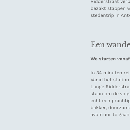
Ridderstraat verb
bezakt stappen w
stedentrip in An
Een wandel
We starten vanaf
In 34 minuten re
Vanaf het station
Lange Ridderstraa
staan om de volg
echt een prachtig
bakker, duurzame
avontuur te gaan