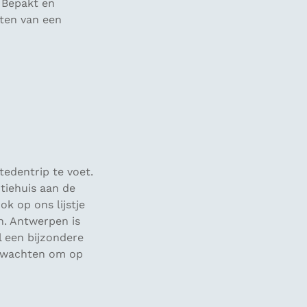
. Bepakt en
eten van een
edentrip te voet.
tiehuis aan de
ok op ons lijstje
n. Antwerpen is
l een bijzondere
t wachten om op