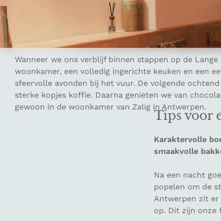
De boetiek-vakantiehuizen van Zalig in Antwerpen zij
anders dan de groepsaccommodaties die je vaak ziet. De
vriendenweekend. Mortexvloeren, Marokkaanse tegels,
Wanneer we ons verblijf binnen stappen op de Lange R
woonkamer, een volledig ingerichte keuken en een eet
sfeervolle avonden bij het vuur. De volgende ochtend
sterke kopjes koffie. Daarna genieten we van chocola
gewoon in de woonkamer van Zalig in Antwerpen.
Tips voor 
Karaktervolle bo
smaakvolle bakk
Na een nacht goe
popelen om de st
Antwerpen zit er
op. Dit zijn onze 