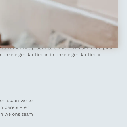
 tot veertien personen. Maar deze huizen zijn totaal
ie je graag terug ziet tijdens een familie- of
rieur komt zo uit een designmagazine.
slaapkamers, vijf badkamers, een sfeervolle
n de woonkamer staat een kachel die perfect is voor
e tafel met het prachtige servies en maken een paar
onze eigen koffiebar, in onze eigen koffiebar –
en staan we te
n parels – en
sen we ons team