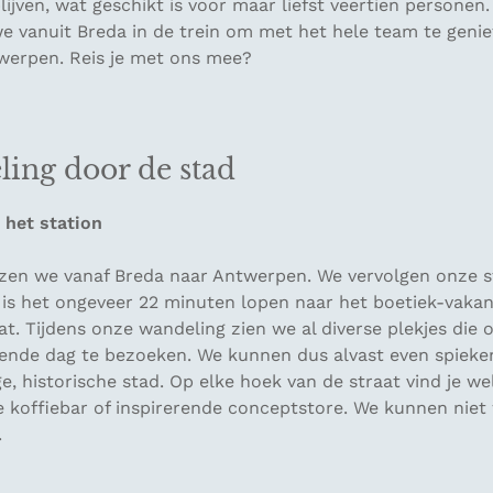
lijven, wat geschikt is voor maar liefst veertien personen
e vanuit Breda in de trein om met het hele team te geni
twerpen. Reis je met ons mee?
ing door de stad
 het station
izen we vanaf Breda naar Antwerpen. We vervolgen onze st
 is het ongeveer 22 minuten lopen naar het boetiek-vakan
t. Tijdens onze wandeling zien we al diverse plekjes die o
ende dag te bezoeken. We kunnen dus alvast even spieke
e, historische stad. Op elke hoek van de straat vind je we
 koffiebar of inspirerende conceptstore. We kunnen nie
.