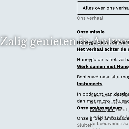
Alles over ons verha
Ons verhaal
Onze missie
Zalig genieten in Antw
Honeyguide wil de were
Het verhaal achter de
Honeyguide is het verha
Werk samen met Hone
Benieuwd naar alle mo
Instameets
In opdracht van destin
Toen we door Zal
dan met micro influenc
van hun luxe vak
Onze ambassadeurs
Antwerpen
biedt,
centrum van Antwe
Onze groep ambassadeur
de Leeuwenstraat
Sluiten