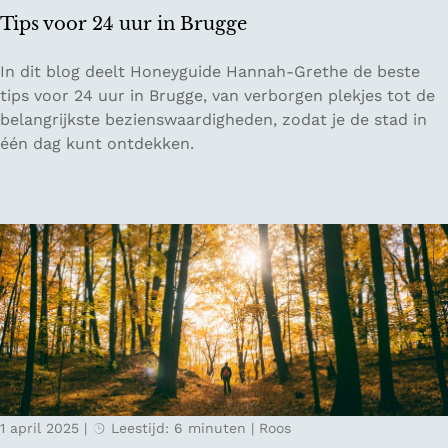
e
Tips voor 24 uur in Brugge
n
r
T
In dit blog deelt Honeyguide Hannah-Grethe de beste
e
i
tips voor 24 uur in Brugge, van verborgen plekjes tot de
s
p
belangrijkste bezienswaardigheden, zodat je de stad in
t
s
één dag kunt ontdekken.
a
v
u
o
r
o
a
r
n
2
t
4
s
u
i
u
n
r
Z
i
u
n
t
1 april 2025
|
Leestijd: 6 minuten
|
Roos
B
p