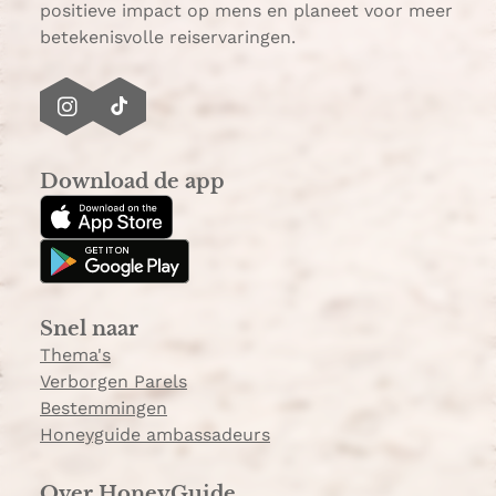
positieve impact op mens en planeet voor meer
betekenisvolle reiservaringen.
I
T
n
i
s
k
Download de app
t
T
a
o
g
k
r
a
Snel naar
m
Thema's
Verborgen Parels
Bestemmingen
Honeyguide ambassadeurs
Over HoneyGuide