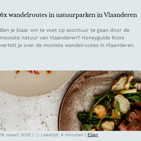
r
h
u
e
6x wandelroutes in natuurparken in Vlaanderen
g
n
g
6
Ben je klaar om te voet op avontuur te gaan door de
e
x
mooiste natuur van Vlaanderen? Honeyguide Roos
w
vertelt je over de mooiste wandelroutes in Vlaanderen.
a
n
d
e
l
r
o
u
t
e
s
19 maart 2025
|
Leestijd: 4 minuten
|
Ellen
i