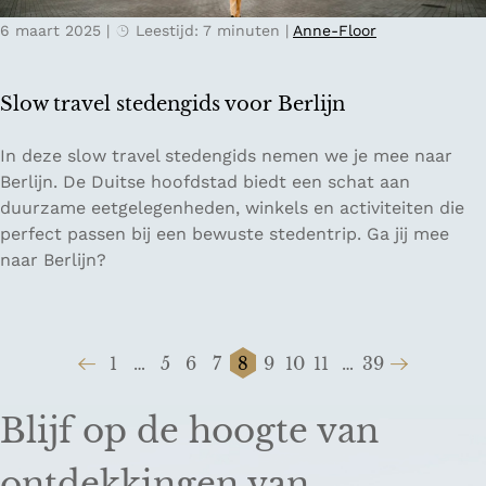
p
d
6 maart 2025
|
Leestijd: 7 minuten
|
Anne-Floor
p
e
n
Slow travel stedengids voor Berlijn
e
n
S
In deze slow travel stedengids nemen we je mee naar
e
l
Berlijn. De Duitse hoofdstad biedt een schat aan
t
o
duurzame eetgelegenheden, winkels en activiteiten die
e
w
perfect passen bij een bewuste stedentrip. Ga jij mee
n
t
naar Berlijn?
i
r
n
a
H
v
a
1
…
5
6
7
8
9
10
11
…
39
e
r
G
G
G
G
G
H
G
G
G
G
G
l
d
a
a
a
a
a
u
a
a
a
a
a
s
Blijf op de hoogte van
e
n
n
n
n
n
i
n
n
n
n
n
t
r
a
a
a
a
a
d
a
a
a
a
a
e
ontdekkingen van
w
a
a
a
a
a
i
a
a
a
a
a