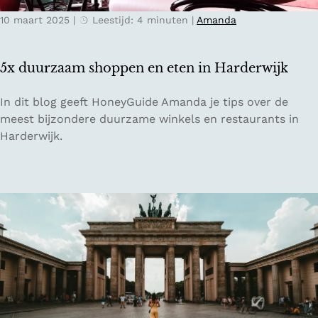
t
N
10 maart 2025
|
Leestijd: 4 minuten
|
Amanda
s
e
r
d
o
e
5x duurzaam shoppen en eten in Harderwijk
u
r
t
l
5
In dit blog geeft HoneyGuide Amanda je tips over de
e
a
x
meest bijzondere duurzame winkels en restaurants in
s
n
d
Harderwijk.
v
d
u
a
u
n
r
N
z
e
a
d
a
e
m
r
s
l
h
a
o
n