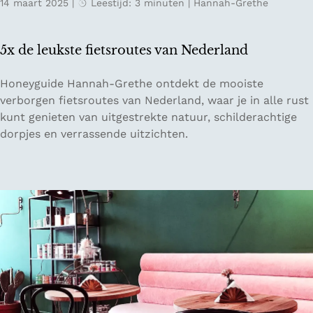
14 maart 2025
|
Leestijd: 3 minuten
|
Hannah-Grethe
e
n
t
d
p
e
5x de leukste fietsroutes van Nederland
o
r
s
e
5
Honeyguide Hannah-Grethe ontdekt de mooiste
i
n
x
verborgen fietsroutes van Nederland, waar je in alle rust
t
d
kunt genieten van uitgestrekte natuur, schilderachtige
i
e
dorpjes en verrassende uitzichten.
e
l
v
e
e
u
i
k
m
s
p
t
a
e
c
f
t
i
i
e
n