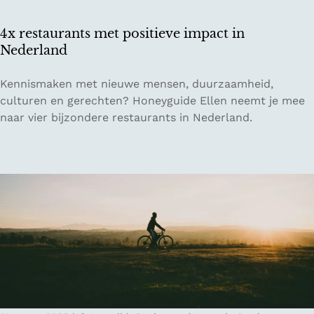
n
n
4x restaurants met positieve impact in
a
Nederland
t
u
4
Kennismaken met nieuwe mensen, duurzaamheid,
u
x
culturen en gerechten? Honeyguide Ellen neemt je mee
r
r
naar vier bijzondere restaurants in Nederland.
p
e
a
s
r
t
k
a
e
u
n
r
i
a
n
n
V
t
l
s
a
m
a