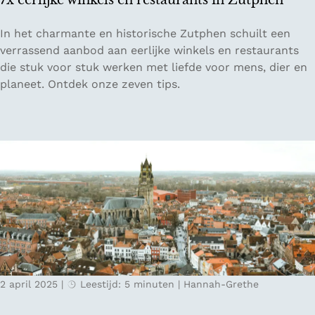
7x eerlijke winkels en restaurants in Zutphen
b
i
7
In het charmante en historische Zutphen schuilt een
j
x
verrassend aanbod aan eerlijke winkels en restaurants
N
e
die stuk voor stuk werken met liefde voor mens, dier en
h
e
planeet. Ontdek onze zeven tips.
o
r
w
l
i
i
n
j
R
k
o
e
t
w
t
i
e
n
r
k
d
e
a
2 april 2025
|
Leestijd: 5 minuten
|
Hannah-Grethe
l
m
s