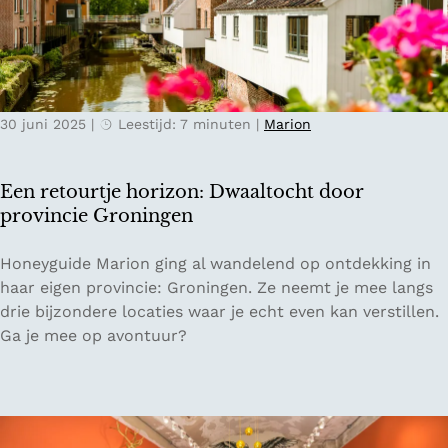
e
n
d
e
v
30 juni 2025
|
Leestijd: 7 minuten
|
Marion
r
o
u
Een retourtje horizon: Dwaaltocht door
w
provincie Groningen
e
n
E
Honeyguide Marion ging al wandelend op ontdekking in
e
e
haar eigen provincie: Groningen. Ze neemt je mee langs
n
n
drie bijzondere locaties waar je echt even kan verstillen.
w
r
Ga je mee op avontuur?
a
e
a
t
r
o
j
u
e