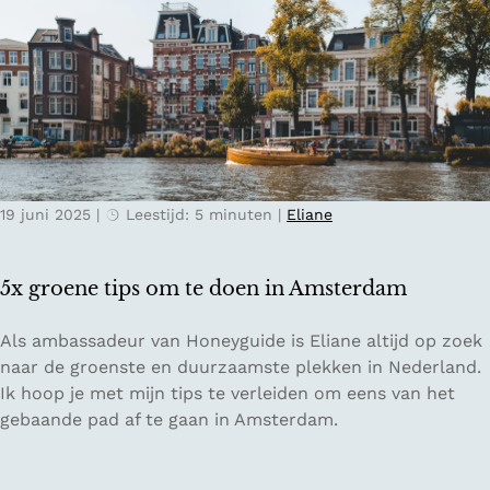
t
c
v
r
h
e
i
t
n
j
d
p
o
-
o
S
r
v
p
19 juni 2025
|
Leestijd: 5 minuten
|
Eliane
a
r
n
o
l
v
5x groene tips om te doen in Amsterdam
o
i
c
n
5
Als ambassadeur van Honeyguide is Eliane altijd op zoek
a
c
x
naar de groenste en duurzaamste plekken in Nederland.
l
i
g
Ik hoop je met mijn tips te verleiden om eens van het
R
e
r
gebaande pad af te gaan in Amsterdam.
o
G
o
o
r
e
s
o