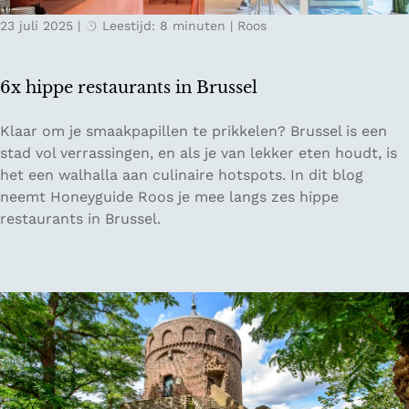
i
23 juli 2025
|
Leestijd: 8 minuten
|
Roos
d
-
D
6x hippe restaurants in Brussel
u
i
6
Klaar om je smaakpapillen te prikkelen? Brussel is een
t
x
stad vol verrassingen, en als je van lekker eten houdt, is
s
h
het een walhalla aan culinaire hotspots. In dit blog
l
i
neemt Honeyguide Roos je mee langs zes hippe
a
p
restaurants in Brussel.
n
p
d
e
d
r
o
e
o
s
r
t
d
a
e
u
D