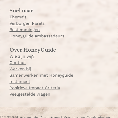
a
Snel naar
m
Thema's
Verborgen Parels
Bestemmingen
Honeyguide ambassadeurs
Over HoneyGuide
Wie zijn wij?
Contact
Werken bij
Samenwerken met Honeyguide
Instameet
Positieve Impact Criteria
Veelgestelde vragen
© 2026 Honeyguide
Disclaimer
|
Privacy- en Cookiebeleid
|