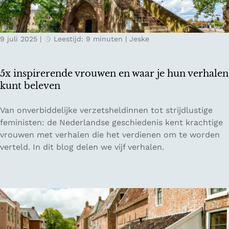
r
o
a
n
n
a
9 juli 2025
|
Leestijd: 9 minuten
|
Jeske
t
u
s
v
i
a
5x inspirerende vrouwen en waar je hun verhalen
n
l
kunt beleven
B
l
r
e
5
Van onverbiddelijke verzetsheldinnen tot strijdlustige
u
i
x
feministen: de Nederlandse geschiedenis kent krachtige
s
i
vrouwen met verhalen die het verdienen om te worden
s
n
verteld. In dit blog delen we vijf verhalen.
e
s
l
p
i
r
e
r