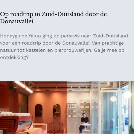
n
r
Op roadtrip in Zuid-Duitsland door de
e
Donauvallei
i
z
O
Honeyguide Yalou ging op persreis naar Zuid-Duitsland
e
p
voor een roadtrip door de Donauvallei. Van prachtige
n
r
natuur tot kastelen en bierbrouwerijen. Ga je mee op
i
o
ontdekking?
n
a
E
d
u
t
r
r
o
i
p
p
a
i
n
Z
u