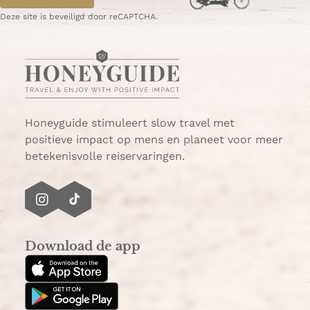
a
e
g
g
p
Deze site is beveiligd door reCAPTCHA.
e
i
a
n
g
a
i
n
a
Honeyguide stimuleert slow travel met
positieve impact op mens en planeet voor meer
betekenisvolle reiservaringen.
I
T
n
i
s
k
Download de app
t
T
a
o
g
k
r