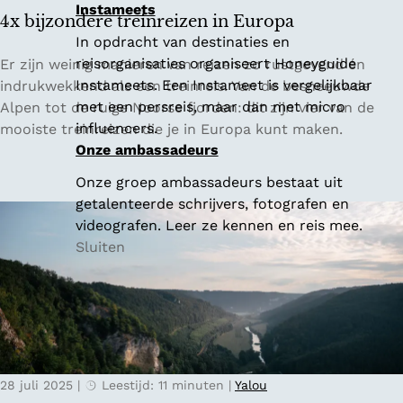
Instameets
n
4x bijzondere treinreizen in Europa
G
In opdracht van destinaties en
e
4
reisorganisaties organiseert Honeyguide
Er zijn weinig manieren van reizen zo rustgevend én
n
x
Instameets. Een Instameet is vergelijkbaar
indrukwekkend als een treinreis. Van de besneeuwde
t
b
met een persreis, maar dan met micro
Alpen tot de ruige Noorse fjorden: dit zijn vier van de
i
influencers.
mooiste treinreizen die je in Europa kunt maken.
j
Onze ambassadeurs
z
Onze groep ambassadeurs bestaat uit
o
getalenteerde schrijvers, fotografen en
n
videografen. Leer ze kennen en reis mee.
d
Sluiten
e
r
e
t
r
e
28 juli 2025
|
Leestijd: 11 minuten
|
Yalou
i