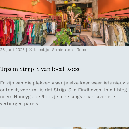
r
h
t
u
j
n
e
v
h
e
o
r
r
h
26 juni 2025
|
Leestijd: 8 minuten
|
Roos
i
a
z
l
o
e
Tips in Strijp-S van local Roos
n
n
:
k
T
Er zijn van die plekken waar je elke keer weer iets nieuws
D
u
i
ontdekt, voor mij is dat Strijp-S in Eindhoven. In dit blog
w
n
p
neem Honeyguide Roos je mee langs haar favoriete
a
t
s
verborgen parels.
a
b
i
l
e
n
t
l
S
o
e