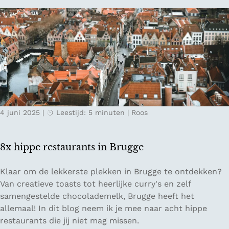
n
n
e
i
t
n
i
g
p
e
s
n
o
m
t
4 juni 2025
|
Leestijd: 5 minuten
|
Roos
e
d
o
8x hippe restaurants in Brugge
e
n
8
Klaar om de lekkerste plekken in Brugge te ontdekken?
i
x
Van creatieve toasts tot heerlijke curry's en zelf
n
h
samengestelde chocolademelk, Brugge heeft het
A
i
allemaal! In dit blog neem ik je mee naar acht hippe
m
p
restaurants die jij niet mag missen.
s