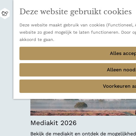
Zwitserland is misschien vooral bekend om z
Deze website gebruikt cookies
bestemming voor wie houdt van natuur, rus
M
Ontdek alle bestemmingen
e
G
Deze website maakt gebruik van cookies (Functioneel, A
n
Sluiten
a
website zo goed mogelijk te laten functioneren. Door o
u
Thema's
n
akkoord te gaan.
Verborgen parels
a
Terug
Ons verhaal
a
Alles acce
r
d
Alleen noodz
e
h
Voorkeuren a
o
m
e
p
a
Mediakit 2026
g
e
Bekijk de mediakit en ontdek de mogelijkh