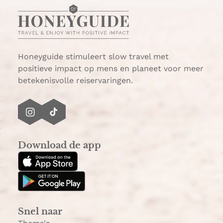
Honeyguide stimuleert slow travel met
positieve impact op mens en planeet voor meer
betekenisvolle reiservaringen.
I
T
n
i
s
k
Download de app
t
T
a
o
g
k
r
a
Snel naar
m