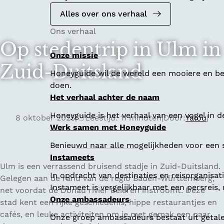
Alles over ons verhaal
Ons verhaal
Op stedentrip in Ulm in
Onze missie
Zuid-Duitsland
Honeyguide wil de wereld een mooiere en bet
doen.
Het verhaal achter de naam
Honeyguide is het verhaal van een vogel in d
8 oktober 2025
|
Leestijd: 11 minuten
|
Door:
Yalou
|
Werk samen met Honeyguide
Benieuwd naar alle mogelijkheden voor een
Instameets
Ulm is een verrassend bruisend stadje in Zuid-Duitsland.
In opdracht van destinaties en reisorganisa
Gelegen aan de rand van de regio Baden-Württemberg,
Instameet is vergelijkbaar met een persreis
net voordat de Donau rivier Beieren instroomt. Deze
Onze ambassadeurs
stad kent een rijke geschiedenis, hippe restaurantjes en
cafés, en leuke activiteiten om je met gemak een paar
Onze groep ambassadeurs bestaat uit getalen