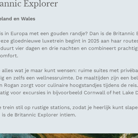
tannic Explorer
eland en Wales
eis in Europa met een gouden randje? Dan is de Britannic 
Deze gloednieuwe luxetrein begint in 2025 aan haar rout
 duurt vier dagen en drie nachten en combineert prachtig
comfort.
e alles wat je maar kunt wensen: ruime suites met privéb
uig en zelfs een wellnessruimte. De maaltijden zijn een bel
 Rogan zorgt voor culinaire hoogstandjes tijdens de reis.
ig voor excursies in bijvoorbeeld Cornwall of het Lake Di
 trein stil op rustige stations, zodat je heerlijk kunt slap
 is de
Britannic Explorer
intiem.