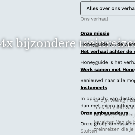
Alles over ons verha
Ons verhaal
Onze missie
4x bijzondere treinreiz
Honeyguide wil de were
Het verhaal achter de
Honeyguide is het verha
Werk samen met Hone
Benieuwd naar alle mo
Instameets
In opdracht van destin
Er zijn weinig ma
dan met micro influenc
files en geen wac
Onze ambassadeurs
dat aan je voorbij
karakter. Van de 
Onze groep ambassadeur
treinreizen die j
Sluiten