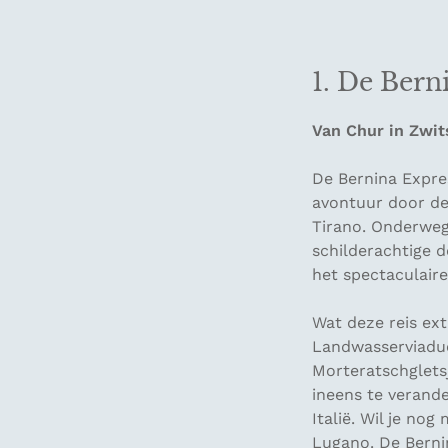
1. De Bern
Van Chur in Zwits
De Bernina Expre
avontuur door de 
Tirano. Onderweg
schilderachtige 
het spectaculaire
Wat deze reis ex
Landwasserviaduc
Morteratschgletsj
ineens te verand
Italië. Wil je no
Lugano. De Berni