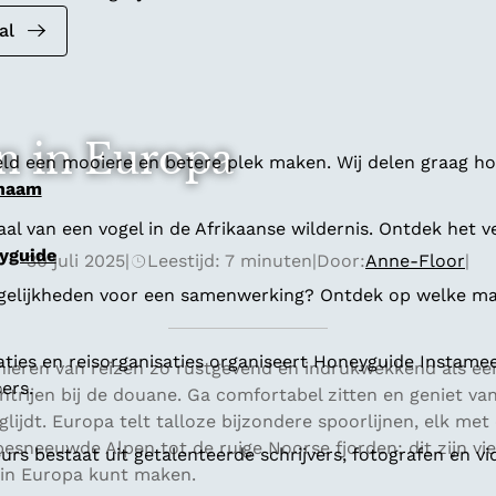
al
en in Europa
ld een mooiere en betere plek maken. Wij delen graag hoe
 naam
al van een vogel in de Afrikaanse wildernis. Ontdek het v
yguide
30 juli 2025
|
Leestijd: 7 minuten
|
Door:
Anne-Floor
|
gelijkheden voor een samenwerking? Ontdek op welke man
aties en reisorganisaties organiseert Honeyguide Instamee
nieren van reizen zo rustgevend én indrukwekkend als een
ers.
htrijen bij de douane. Ga comfortabel zitten en geniet va
glijdt. Europa telt talloze bijzondere spoorlijnen, elk met
besneeuwde Alpen tot de ruige Noorse fjorden: dit zijn vi
s bestaat uit getalenteerde schrijvers, fotografen en vi
e in Europa kunt maken.