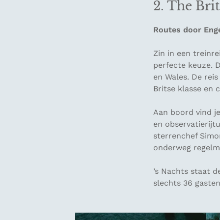
2. The Bri
Routes door Eng
Zin in een treinr
perfecte keuze. 
en Wales. De reis
Britse klasse en 
Aan boord vind j
en observatierijt
sterrenchef Simon
onderweg regelmat
’s Nachts staat de
slechts 36 gasten