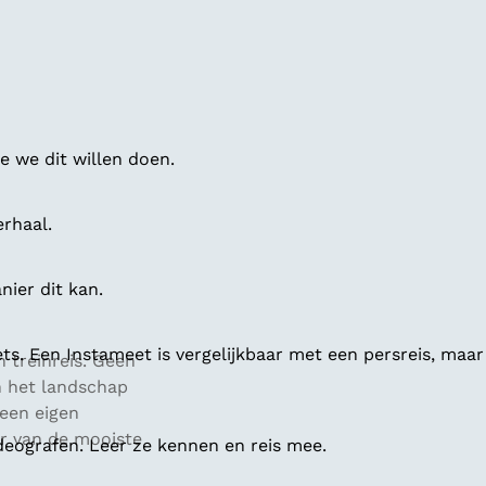
 we dit willen doen.
erhaal.
ier dit kan.
ts. Een Instameet is vergelijkbaar met een persreis, maar
 treinreis. Geen
n het landschap
 een eigen
er van de mooiste
deografen. Leer ze kennen en reis mee.