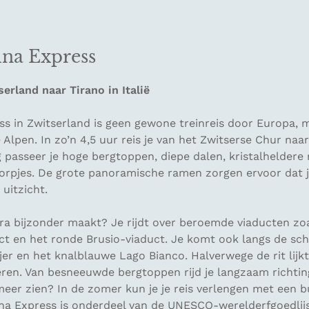
ina Express
erland naar Tirano in Italië
ss in Zwitserland is geen gewone treinreis door Europa, 
Alpen. In zo’n 4,5 uur reis je van het Zwitserse Chur naar
 passeer je hoge bergtoppen, diepe dalen, kristalheldere
dorpjes. De grote panoramische ramen zorgen ervoor dat j
 uitzicht.
tra bijzonder maakt? Je rijdt over beroemde viaducten zo
t en het ronde Brusio-viaduct. Je komt ook langs de sch
er en het knalblauwe Lago Bianco. Halverwege de rit lijk
eren. Van besneeuwde bergtoppen rijd je langzaam richt
g meer zien? In de zomer kun je je reis verlengen met een b
na Express is onderdeel van de UNESCO-werelderfgoedlijst