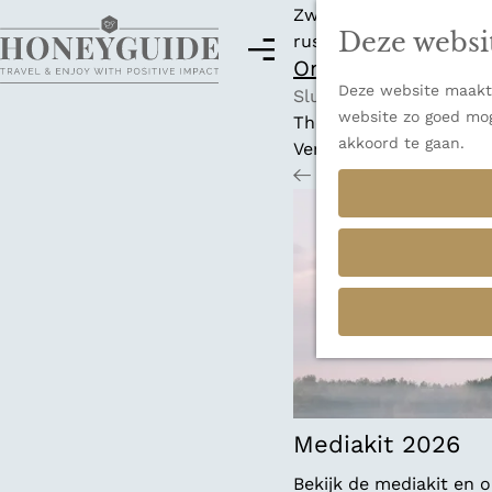
Zwitserland is misschi
Deze websi
rust en adembenemende
M
Ontdek alle best
e
Deze website maakt 
G
n
Sluiten
website zo goed mog
a
u
Thema's
akkoord te gaan.
n
Verborgen parels
a
Terug
Ons verhaal
a
r
d
e
h
o
m
e
p
a
Mediakit 2026
g
Bekijk de mediakit en
e