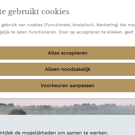
en vooral bekend om zijn indrukwekkende Alpen, maar ook
te gebruikt cookies
 uitzichten.
emmingen
gebruik van cookies (Functioneel, Analytisch, Marketing) die noo
elijk te laten functioneren. Door op accepteren te klikken, geef
Alles accepteren
Alleen noodzakelijk
Voorkeuren aanpassen
 ontdek de mogelijkheden om samen te werken.