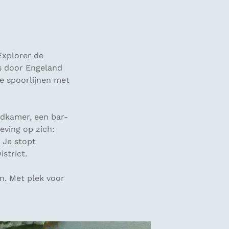
Explorer de
es door Engeland
e spoorlijnen met
adkamer, een bar-
eving op zich:
 Je stopt
strict.
en. Met plek voor