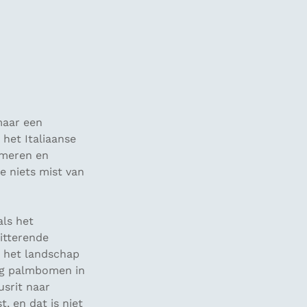
maar een
 het Italiaanse
 meren en
e niets mist van
als het
itterende
t het landschap
ing palmbomen in
usrit naar
, en dat is niet