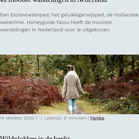
4x mooiste wandelingen in Nederland
j
k
4
Een blotevoetenpad, het gelukkigerwijspad, de Hollandse
x
waterlinie. Honeyguide Yalou heeft de mooiste
m
wandelingen in Nederland voor je uitgekozen.
o
o
i
s
t
e
w
a
n
d
e
14 oktober 2020
|
Leestijd: 9 minuten
|
Femke
l
i
n