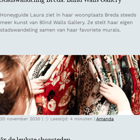
Stadswandeling Breda: Blind Walls Gallery
a
u
s
i
S
Honeyguide Laura ziet in haar woonplaats Breda steeds
p
d
t
meer kunst van Blind Walls Gallery. Ze stelt haar eigen
e
e
a
stadswandeling samen van haar favoriete murals.
n
d
g
s
o
w
u
a
w
n
d
e
l
i
n
g
20 november 2020
|
Leestijd: 4 minuten
|
Amanda
B
r
e