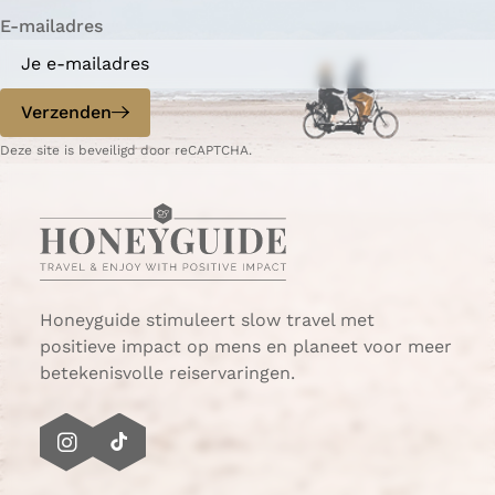
r
i
a
a
a
a
n
a
a
a
a
g
E-mailadres
f
g
a
e
s
e
n
t
p
d
Verzenden
a
e
g
p
Deze site is beveiligd door reCAPTCHA.
i
a
n
g
a
i
n
a
Honeyguide stimuleert slow travel met
positieve impact op mens en planeet voor meer
betekenisvolle reiservaringen.
I
T
n
i