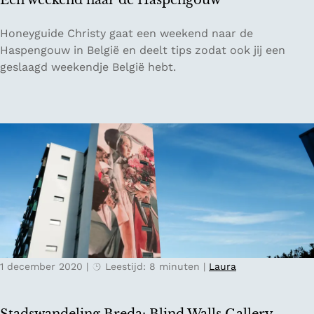
Een weekend naar de Haspengouw
a
n
n
i
E
Honeyguide Christy gaat een weekend naar de
d
e
e
Haspengouw in België en deelt tips zodat ook jij een
e
n
geslaagd weekendje België hebt.
l
w
i
e
n
e
g
k
e
e
n
n
v
d
a
n
n
a
H
a
o
r
n
1 december 2020
|
Leestijd: 8 minuten
|
Laura
d
e
e
y
H
g