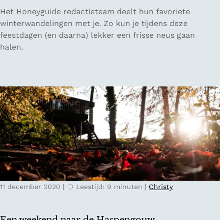
u
D
Het Honeyguide redactieteam deelt hun favoriete
w
e
winterwandelingen met je. Zo kun je tijdens deze
e
f
feestdagen (en daarna) lekker een frisse neus gaan
H
a
halen.
o
v
l
o
l
r
a
i
n
e
d
t
s
e
e
w
W
i
a
n
t
t
e
11 december 2020
|
Leestijd: 9 minuten
|
Christy
e
r
r
l
w
i