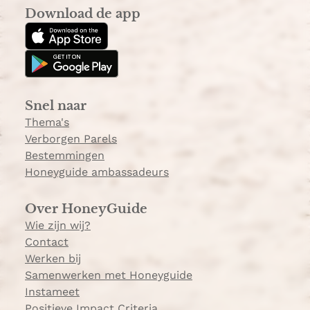
s
k
Download de app
t
T
a
o
g
k
r
a
Snel naar
m
Thema's
Verborgen Parels
Bestemmingen
Honeyguide ambassadeurs
Over HoneyGuide
Wie zijn wij?
Contact
Werken bij
Samenwerken met Honeyguide
Instameet
Positieve Impact Criteria