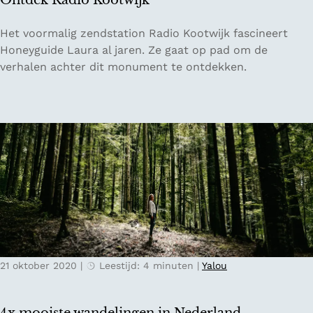
Ontdek Radio Kootwijk
e
y
d
O
Het voormalig zendstation Radio Kootwijk fascineert
e
n
Honeyguide Laura al jaren. Ze gaat op pad om de
n
t
verhalen achter dit monument te ontdekken.
d
e
k
R
a
d
i
o
K
o
o
21 oktober 2020
|
Leestijd: 4 minuten
|
Yalou
t
w
i