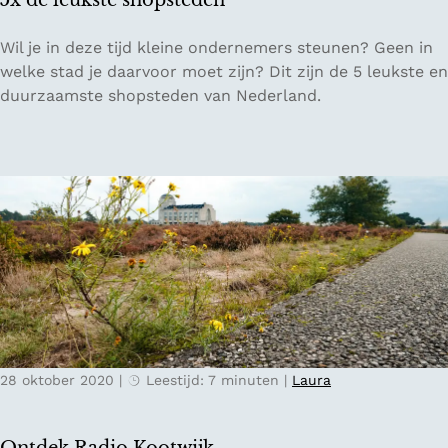
5x de leukste shopsteden
d
a
5
Wil je in deze tijd kleine ondernemers steunen? Geen in
:
x
welke stad je daarvoor moet zijn? Dit zijn de 5 leukste en
B
d
duurzaamste shopsteden van Nederland.
l
e
i
l
n
e
d
u
W
k
a
s
l
t
l
e
s
s
G
h
a
o
l
28 oktober 2020
|
Leestijd: 7 minuten
|
Laura
p
l
s
e
t
r