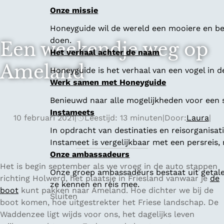
Onze missie
Honeyguide wil de wereld een mooiere en bet
doen.
Een weekendje weg op
Het verhaal achter de naam
Ameland
Honeyguide is het verhaal van een vogel in d
Werk samen met Honeyguide
Benieuwd naar alle mogelijkheden voor een
Instameets
10 februari 2021
|
Leestijd: 13 minuten
|
Door:
Laura
|
In opdracht van destinaties en reisorganisa
Instameet is vergelijkbaar met een persreis
Onze ambassadeurs
Het is begin september als we vroeg in de auto stappen
Onze groep ambassadeurs bestaat uit getalen
richting Holwerd, het plaatsje in Friesland vanwaar je
de
ze kennen en reis mee.
boot
kunt pakken naar Ameland. Hoe dichter we bij de
Sluiten
boot komen, hoe uitgestrekter het Friese landschap. De
Waddenzee ligt wijds voor ons, het dagelijks leven