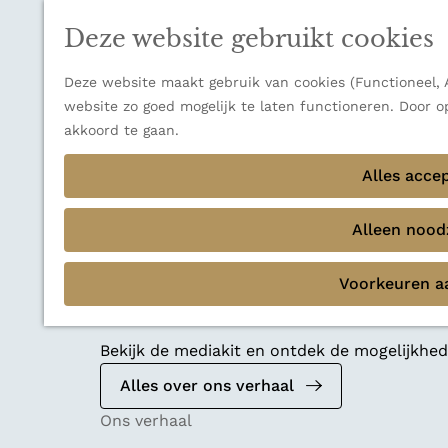
n
a
u
Thema's
n
Deze website gebruikt cookies
Verborgen parels
a
Terug
Ons verhaal
a
Deze website maakt gebruik van cookies (Functioneel, A
r
website zo goed mogelijk te laten functioneren. Door o
d
akkoord te gaan.
e
Alles acce
h
o
m
Alleen noodz
e
p
Voorkeuren a
a
Mediakit 2026
g
e
Bekijk de mediakit en ontdek de mogelijkh
Alles over ons verhaal
Ons verhaal