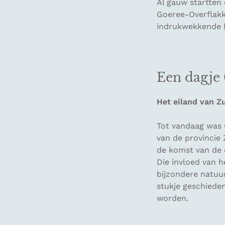
Al gauw startten
Goeree-Overflakk
indrukwekkende h
Een dagje
Het eiland van Z
Tot vandaag was 
van de provincie 
de komst van de 
Die invloed van h
bijzondere natuu
stukje geschieden
worden.