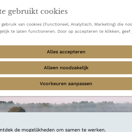
en vooral bekend om zijn indrukwekkende Alpen, maar ook
te gebruikt cookies
 uitzichten.
emmingen
gebruik van cookies (Functioneel, Analytisch, Marketing) die noo
elijk te laten functioneren. Door op accepteren te klikken, geef
Alles accepteren
Alleen noodzakelijk
Voorkeuren aanpassen
 ontdek de mogelijkheden om samen te werken.