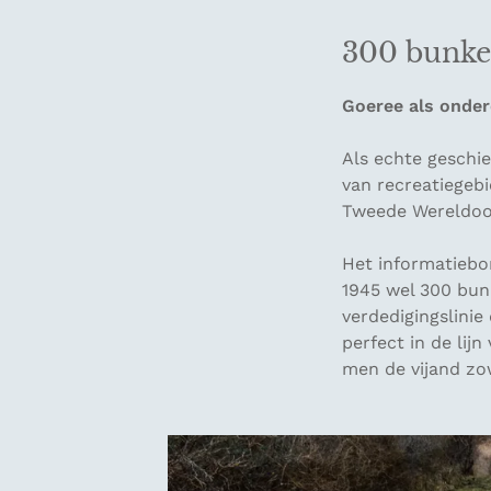
300 bunke
Goeree als onder
Als echte geschie
van recreatiegeb
Tweede Wereldoo
Het informatiebor
1945 wel 300 bunk
verdedigingslinie
perfect in de lij
men de vijand zo