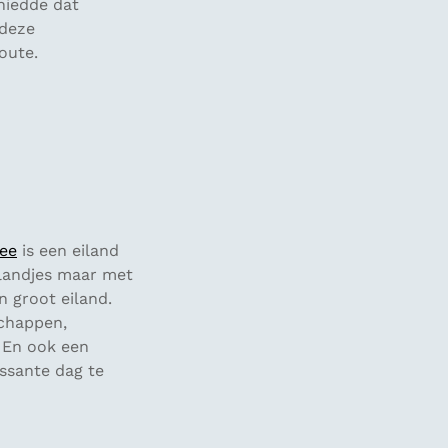
hiedde dat
 deze
oute.
ee
is een eiland
eilandjes maar met
 groot eiland.
schappen,
 En ook een
essante dag te