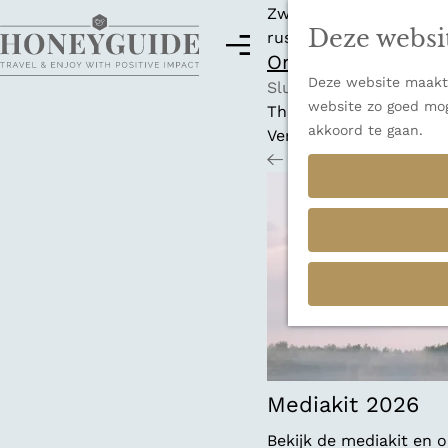
Zwitserland is misschi
Deze websi
rust en adembenemende
M
Ontdek alle best
e
Deze website maakt 
G
n
Sluiten
website zo goed mog
a
u
Thema's
akkoord te gaan.
n
Verborgen parels
a
Terug
Ons verhaal
a
r
d
e
h
o
m
e
p
a
Mediakit 2026
g
Bekijk de mediakit en
e