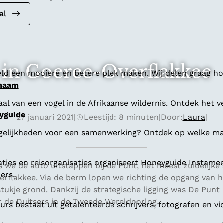
al
in Goeree-Overflakkee
ld een mooiere en betere plek maken. Wij delen graag hoe
 naam
al van een vogel in de Afrikaanse wildernis. Ontdek het v
yguide
27 januari 2021
|
Leestijd: 8 minuten
|
Door:
Laura
|
gelijkheden voor een samenwerking? Ontdek op welke man
aties en reisorganisaties organiseert Honeyguide Instamee
ls we de auto uitstappen bij de Punt, het meest zuidelijke
ers.
erflakkee. Via de berm lopen we richting de opgang van h
stukje grond. Dankzij de strategische ligging was De Punt 
r de Duitsers in de Tweede Wereldoorlog.
s bestaat uit getalenteerde schrijvers, fotografen en vi