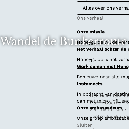
Alles over ons verha
Ons verhaal
Onze missie
Wandel de Bunkerroute 
Honeyguide wil de were
Het verhaal achter de
Honeyguide is het verha
Werk samen met Hone
Benieuwd naar alle mo
Instameets
In opdracht van destin
Het waait flink a
dan met micro influenc
eiland Goeree-Ov
Onze ambassadeurs
zeer historische 
aantrekkelijk voo
Onze groep ambassadeur
Sluiten