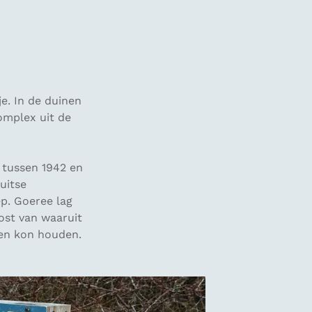
je. In de duinen
omplex uit de
 tussen 1942 en
uitse
p. Goeree lag
post van waaruit
ten kon houden.