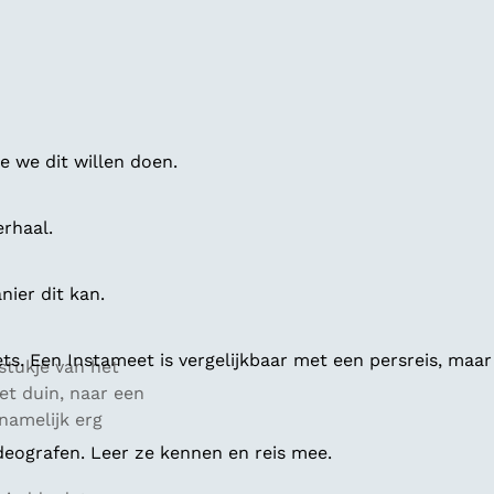
 we dit willen doen.
erhaal.
ier dit kan.
ts. Een Instameet is vergelijkbaar met een persreis, maar
 stukje van het
et duin, naar een
namelijk erg
deografen. Leer ze kennen en reis mee.