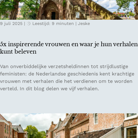
r
o
a
n
n
a
9 juli 2025
|
Leestijd: 9 minuten
|
Jeske
t
u
s
v
i
a
5x inspirerende vrouwen en waar je hun verhalen
n
l
kunt beleven
B
l
r
e
5
Van onverbiddelijke verzetsheldinnen tot strijdlustige
u
i
x
feministen: de Nederlandse geschiedenis kent krachtige
s
i
vrouwen met verhalen die het verdienen om te worden
s
n
verteld. In dit blog delen we vijf verhalen.
e
s
l
p
i
r
e
r