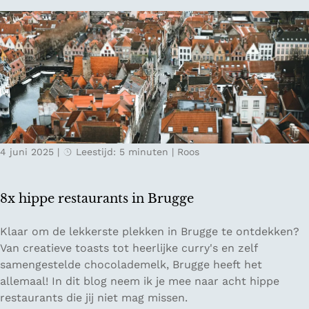
n
n
e
i
t
n
i
g
p
e
s
n
o
m
t
4 juni 2025
|
Leestijd: 5 minuten
|
Roos
e
d
o
8x hippe restaurants in Brugge
e
n
8
Klaar om de lekkerste plekken in Brugge te ontdekken?
i
x
Van creatieve toasts tot heerlijke curry's en zelf
n
h
samengestelde chocolademelk, Brugge heeft het
A
i
allemaal! In dit blog neem ik je mee naar acht hippe
m
p
restaurants die jij niet mag missen.
s