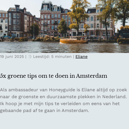
t
c
v
r
h
e
i
t
n
j
d
p
o
-
o
S
r
v
p
19 juni 2025
|
Leestijd: 5 minuten
|
Eliane
a
r
n
o
l
v
5x groene tips om te doen in Amsterdam
o
i
c
n
5
Als ambassadeur van Honeyguide is Eliane altijd op zoek
a
c
x
naar de groenste en duurzaamste plekken in Nederland.
l
i
g
Ik hoop je met mijn tips te verleiden om eens van het
R
e
r
gebaande pad af te gaan in Amsterdam.
o
G
o
o
r
e
s
o