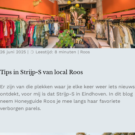
r
h
t
u
j
n
e
v
h
e
o
r
r
h
26 juni 2025
|
Leestijd: 8 minuten
|
Roos
i
a
z
l
o
e
Tips in Strijp-S van local Roos
n
n
:
k
T
Er zijn van die plekken waar je elke keer weer iets nieuws
D
u
i
ontdekt, voor mij is dat Strijp-S in Eindhoven. In dit blog
w
n
p
neem Honeyguide Roos je mee langs haar favoriete
a
t
s
verborgen parels.
a
b
i
l
e
n
t
l
S
o
e