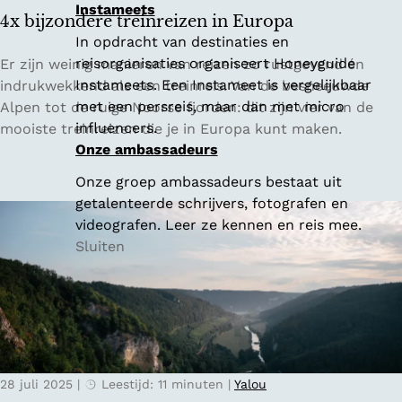
Instameets
n
4x bijzondere treinreizen in Europa
G
In opdracht van destinaties en
e
4
reisorganisaties organiseert Honeyguide
Er zijn weinig manieren van reizen zo rustgevend én
n
x
Instameets. Een Instameet is vergelijkbaar
indrukwekkend als een treinreis. Van de besneeuwde
t
b
met een persreis, maar dan met micro
Alpen tot de ruige Noorse fjorden: dit zijn vier van de
i
influencers.
mooiste treinreizen die je in Europa kunt maken.
j
Onze ambassadeurs
z
Onze groep ambassadeurs bestaat uit
o
getalenteerde schrijvers, fotografen en
n
videografen. Leer ze kennen en reis mee.
d
Sluiten
e
r
e
t
r
e
28 juli 2025
|
Leestijd: 11 minuten
|
Yalou
i