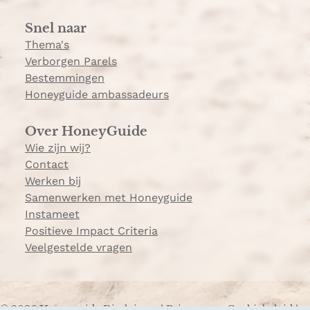
a
Snel naar
m
Thema's
Verborgen Parels
Bestemmingen
Honeyguide ambassadeurs
Over HoneyGuide
Wie zijn wij?
Contact
Werken bij
Samenwerken met Honeyguide
Instameet
Positieve Impact Criteria
Veelgestelde vragen
© 2026 Honeyguide
Disclaimer
|
Privacy- en Cookiebeleid
|