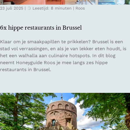
i
23 juli 2025
|
Leestijd: 8 minuten
|
Roos
d
-
D
6x hippe restaurants in Brussel
u
i
6
Klaar om je smaakpapillen te prikkelen? Brussel is een
t
x
stad vol verrassingen, en als je van lekker eten houdt, is
s
h
het een walhalla aan culinaire hotspots. In dit blog
l
i
neemt Honeyguide Roos je mee langs zes hippe
a
p
restaurants in Brussel.
n
p
d
e
d
r
o
e
o
s
r
t
d
a
e
u
D