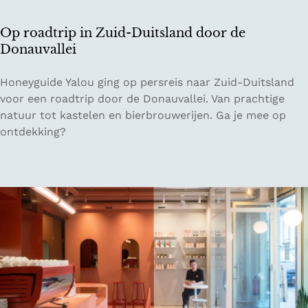
n
r
Op roadtrip in Zuid-Duitsland door de
e
Donauvallei
i
z
O
Honeyguide Yalou ging op persreis naar Zuid-Duitsland
e
p
voor een roadtrip door de Donauvallei. Van prachtige
n
r
natuur tot kastelen en bierbrouwerijen. Ga je mee op
i
o
ontdekking?
n
a
E
d
u
t
r
r
o
i
p
p
a
i
n
Z
u