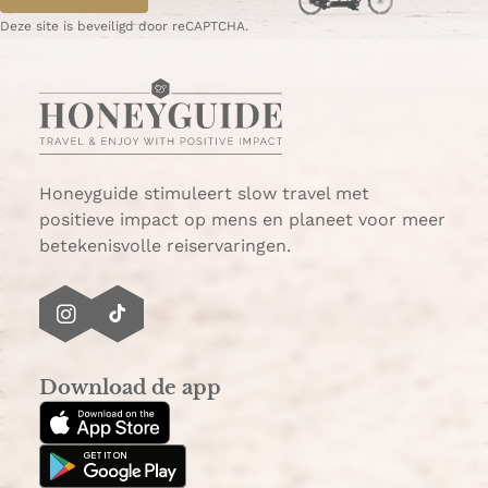
a
e
g
g
p
Deze site is beveiligd door reCAPTCHA.
e
i
a
n
g
a
i
n
a
Honeyguide stimuleert slow travel met
positieve impact op mens en planeet voor meer
betekenisvolle reiservaringen.
I
T
n
i
s
k
Download de app
t
T
a
o
g
k
r