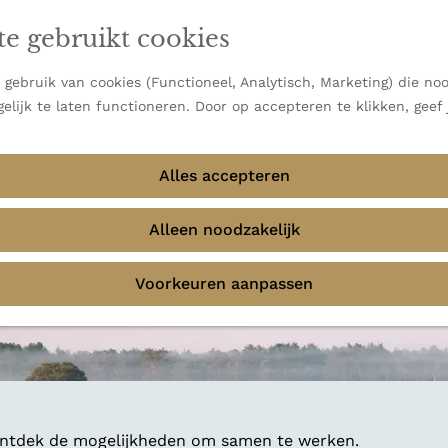
en vooral bekend om zijn indrukwekkende Alpen, maar ook
ast bij
jouw reisstijl
te gebruikt cookies
 uitzichten.
emmingen
gebruik van cookies (Functioneel, Analytisch, Marketing) die noo
f avontuur in de natuur? Onze Honeyguides geven je
elijk te laten functioneren. Door op accepteren te klikken, geef
Alles accepteren
Alleen noodzakelijk
Voorkeuren aanpassen
 ontdek de mogelijkheden om samen te werken.