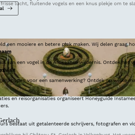
isse lucht, fluitende vogels en een knus plekje om te sla
al
ld een mooiere en betere plek maken. Wij delen graag hoe
 naam
al van een vogel in de Afrikaanse wildernis. Ontdek het v
yguide
gelijkheden voor een samenwerking? Ontdek op welke man
aties en reisorganisaties organiseert Honeyguide Instamee
ers.
Gerlach
s bestaat uit getalenteerde schrijvers, fotografen en vi
rblijven bij Château St. Gerlach in Valkenburg. Het voo