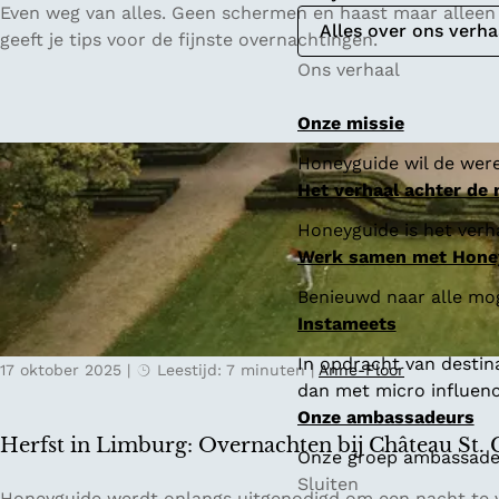
5
Even weg van alles. Geen schermen en haast maar alleen fr
Alles over ons verha
x
geeft je tips voor de fijnste overnachtingen.
e
Ons verhaal
e
n
Onze missie
n
Honeyguide wil de were
a
Het verhaal achter de
c
h
Honeyguide is het verha
t
Werk samen met Hone
j
Benieuwd naar alle mo
e
Instameets
w
e
In opdracht van destin
17 oktober 2025
|
Leestijd: 7 minuten
|
Anne-Floor
g
dan met micro influenc
i
Onze ambassadeurs
n
Herfst in Limburg: Overnachten bij Château St. 
Onze groep ambassadeur
B
Sluiten
e
H
Honeyguide werdt onlangs uitgenodigd om een nacht te ve