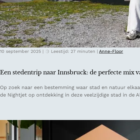
e
t
a
r
a
i
n
p
h
d
e
o
t
10 september 2025
|
Leestijd: 27 minuten
|
Anne-Floor
o
s
r
t
O
r
Een stedentrip naar Innsbruck: de perfecte mix v
o
a
s
n
E
Op zoek naar een bestemming waar stad en natuur elkaa
t
d
e
de Nightjet op ontdekking in deze veelzijdige stad in de
-
e
n
G
n
s
r
i
t
o
n
e
n
d
d
i
e
e