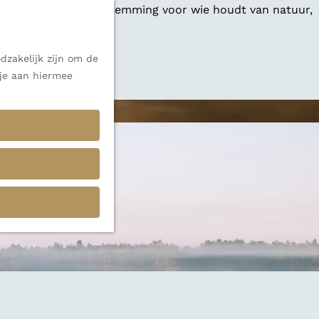
 een veelzijdige bestemming voor wie houdt van natuur,
dzakelijk zijn om de
 alle inspiratie.
 je aan hiermee