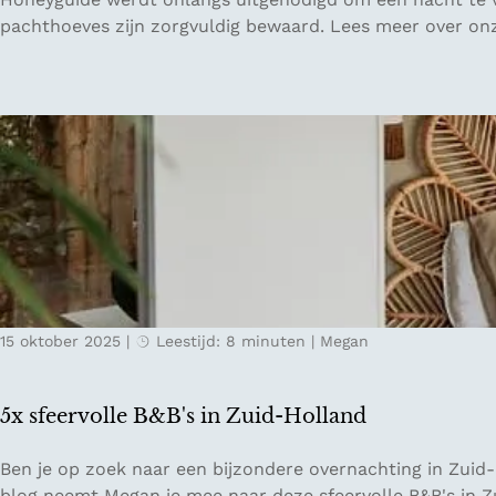
l
e
pachthoeves zijn zorgvuldig bewaard. Lees meer over onz
g
r
i
f
ë
s
t
i
n
L
i
m
b
u
15 oktober 2025
|
Leestijd: 8 minuten
|
Megan
r
g
:
5x sfeervolle B&B's in Zuid-Holland
O
v
5
Ben je op zoek naar een bijzondere overnachting in Zuid-H
e
x
blog neemt Megan je mee naar deze sfeervolle B&B's in Z