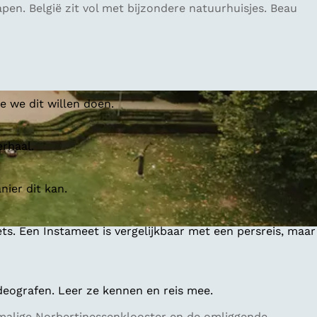
pen. België zit vol met bijzondere natuurhuisjes. Beau
 we dit willen doen.
erhaal.
ier dit kan.
ts. Een Instameet is vergelijkbaar met een persreis, maar
deografen. Leer ze kennen en reis mee.
rmalige Norbertinessenklooster en de omliggende