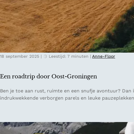
s
i
v
t
o
e
o
i
r
t
M
e
ü
n
n
18 september 2025
|
Leestijd: 7 minuten
|
Anne-Floor
v
c
o
h
o
e
Een roadtrip door Oost-Groningen
r
n
e
E
Ben je toe aan rust, ruimte en een snufje avontuur? Dan i
e
e
indrukwekkende verborgen parels en leuke pauzeplekken
n
n
d
r
a
o
g
a
j
d