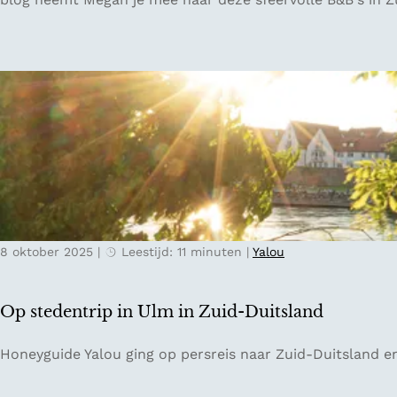
r
s
n
f
a
e
c
e
h
r
t
v
e
o
n
l
b
l
i
e
j
B
C
8 oktober 2025
|
Leestijd: 11 minuten
|
Yalou
&
h
B
â
'
t
Op stedentrip in Ulm in Zuid-Duitsland
s
e
i
a
O
Honeyguide Yalou ging op persreis naar Zuid-Duitsland en 
n
u
p
Z
S
s