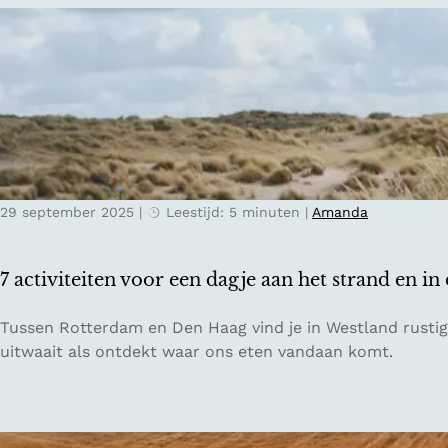
i
r
d
a
-
v
D
e
u
l
i
s
t
t
s
e
l
29 september 2025
|
Leestijd: 5 minuten
|
Amanda
d
a
e
n
n
d
7 activiteiten voor een dagje aan het strand en in
t
r
7
Tussen Rotterdam en Den Haag vind je in Westland rustig
i
a
uitwaait als ontdekt waar ons eten vandaan komt.
p
c
g
t
i
i
d
v