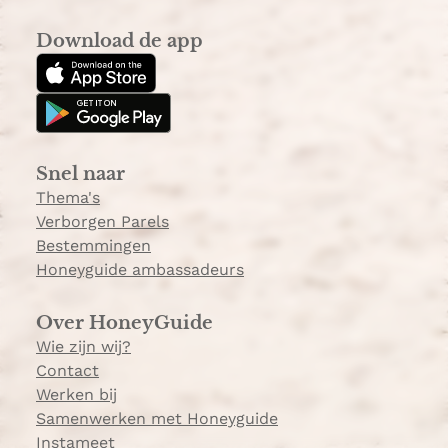
n
i
s
k
Download de app
t
T
a
o
g
k
r
a
Snel naar
m
Thema's
Verborgen Parels
Bestemmingen
Honeyguide ambassadeurs
Over HoneyGuide
Wie zijn wij?
Contact
Werken bij
Samenwerken met Honeyguide
Instameet