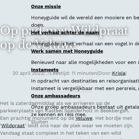
Onze missie
Honeyguide wil de wereld een mooiere en bet
doen.
Op pad met Wildpraat
Het verhaal achter de naam
op de Veluwe
Honeyguide is het verhaal van een vogel in d
Werk samen met Honeyguide
Benieuwd naar alle mogelijkheden voor een
Instameets
20 april 2022
|
Leestijd: 11 minuten
|
Door:
Krisja
|
In opdracht van destinaties en reisorganisa
Instameet is vergelijkbaar met een persreis
Onze ambassadeurs
Het is zaterdagmiddag als we arriveren op de
Onze groep ambassadeurs bestaat uit getalen
parkeerplaats van Kasteel Spelderholt in Beekbergen.
ze kennen en reis mee.
Een prachtig monument op de
Veluwe
. Het bordje met
Sluiten
‘
Wildpraat
’ leidt ons naar de plek waar we moeten zijn.
Vandaag staat compleet in het teken van een wild