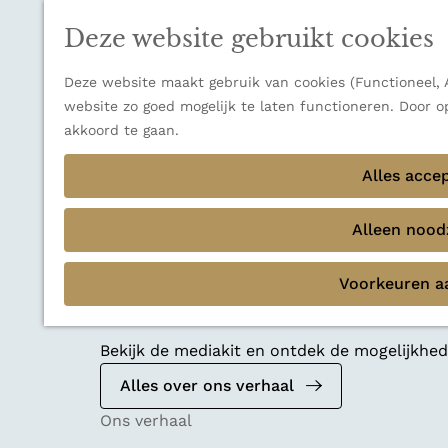
n
a
u
Thema's
n
Deze website gebruikt cookies
Verborgen parels
a
Terug
Ons verhaal
a
Deze website maakt gebruik van cookies (Functioneel, A
r
website zo goed mogelijk te laten functioneren. Door o
d
akkoord te gaan.
e
Alles acce
h
o
m
Alleen noodz
e
p
Voorkeuren a
a
Mediakit 2026
g
e
Bekijk de mediakit en ontdek de mogelijkh
Alles over ons verhaal
Ons verhaal