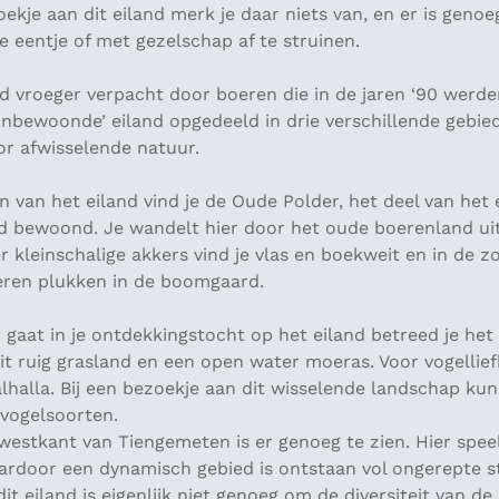
oekje aan dit eiland merk je daar niets van, en er is genoe
e eentje of met gezelschap af te struinen.
 vroeger verpacht door boeren die in de jaren ‘90 werde
‘onbewoonde’ eiland opgedeeld in drie verschillende gebie
or afwisselende natuur.
n van het eiland vind je de Oude Polder, het deel van het 
d bewoond. Je wandelt hier door het oude boerenland uit
r kleinschalige akkers vind je vlas en boekweit en in de z
eren plukken in de boomgaard.
r gaat in je ontdekkingstocht op het eiland betreed je h
t ruig grasland en een open water moeras. Voor vogellief
halla. Bij een bezoekje aan dit wisselende landschap kun
 vogelsoorten.
westkant van Tiengemeten is er genoeg te zien. Hier spee
ardoor een dynamisch gebied is ontstaan vol ongerepte st
it eiland is eigenlijk niet genoeg om de diversiteit van de