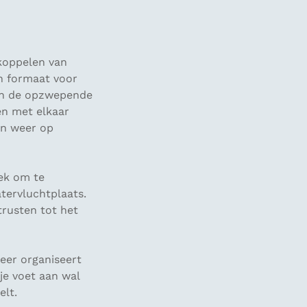
 koppelen van
jn formaat voor
 en de opzwepende
en met elkaar
in weer op
lek om te
tervluchtplaats.
trusten tot het
eer organiseert
 je voet aan wal
lt.