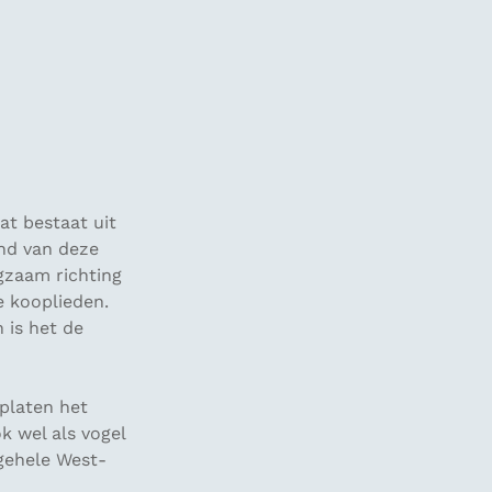
at bestaat uit
nd van deze
ngzaam richting
e kooplieden.
 is het de
platen het
 wel als vogel
 gehele West-