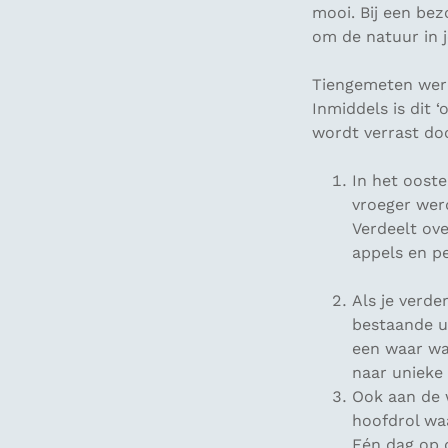
mooi. Bij een bez
om de natuur in j
Tiengemeten werd
Inmiddels is dit 
wordt verrast do
In het ooste
vroeger wer
Verdeelt ove
appels en p
Als je verde
bestaande ui
een waar wal
naar unieke
Ook aan de 
hoofdrol wa
Eén dag op d