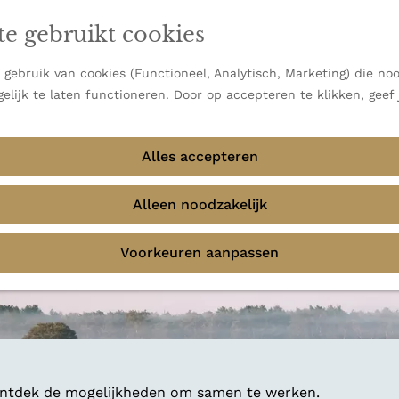
en vooral bekend om zijn indrukwekkende Alpen, maar ook
te gebruikt cookies
 uitzichten.
emmingen
gebruik van cookies (Functioneel, Analytisch, Marketing) die noo
elijk te laten functioneren. Door op accepteren te klikken, geef
Alles accepteren
Alleen noodzakelijk
Voorkeuren aanpassen
 ontdek de mogelijkheden om samen te werken.