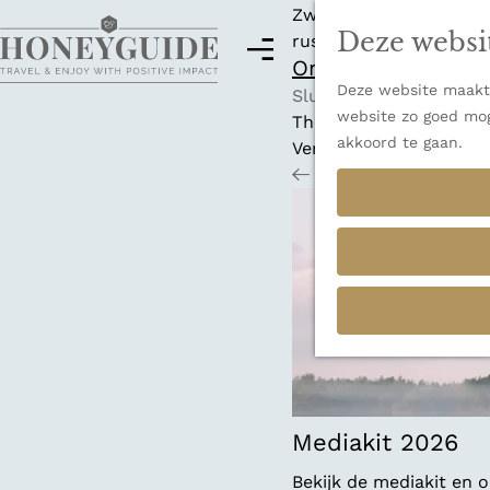
Zwitserland is misschi
Deze websi
rust en adembenemende
M
Ontdek alle best
e
Deze website maakt 
G
n
Sluiten
website zo goed mog
a
u
Thema's
akkoord te gaan.
n
Verborgen parels
a
Terug
Ons verhaal
a
r
d
e
h
o
m
e
p
a
Mediakit 2026
g
Bekijk de mediakit en
e