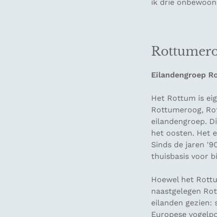
ik drie onbewoon
Rottumero
Eilandengroep R
Het Rottum is ei
Rottumeroog, Rot
eilandengroep. Di
het oosten. Het e
Sinds de jaren '9
thuisbasis voor b
Hoewel het Rottu
naastgelegen Rot
eilanden gezien: 
Europese vogelpo