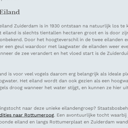
Eiland
iland Zuiderdam is in 1930 ontstaan na natuurlijk los te
eiland is slechts tientallen hectaren groot en is door zi
onbekend. Door het hoogteverschil in de twee eilanden
er een geul waardoor met laagwater de eilanden weer ev
nneer de zee verandert en het vloed start is de Zuiderdu
land is voor veel vogels daarom erg belangrijk als ideale p
ogwater. Het eiland wordt dan ook gezien als een hoogwa
ogels droog wanneer het water stijgt, en kunnen ze hier ui
kingstocht naar deze unieke eilandengroep? Staatsbosbeh
dities naar Rottumeroog
. Een avontuurlijke tocht waarbij
oonde eiland en langs Rottumerplaat en Zuiderdam wande