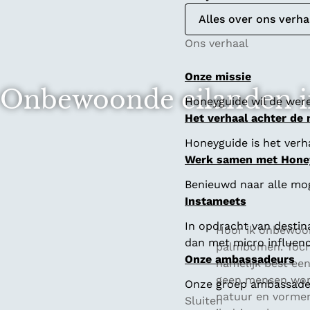
Alles over ons verha
Ons verhaal
Onze missie
Onbewoonde eilanden i
Honeyguide wil de were
Het verhaal achter de
Honeyguide is het verha
Werk samen met Hone
Benieuwd naar alle mo
Instameets
In opdracht van destin
Hoor ik onbewoon
dan met micro influenc
palmbomen. Toch 
Onze ambassadeurs
namelijk best een
geen mensen wone
Onze groep ambassadeur
natuur en vormen 
Sluiten