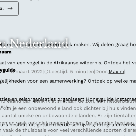
al
n Nederland
ld een mooiere en betere plek maken. Wij delen graag hoe
 naam
al van een vogel in de Afrikaanse wildernis. Ontdek het v
yguide
8 maart 2022
|
Leestijd: 5 minuten
|
Door:
Maxim
|
gelijkheden voor een samenwerking? Ontdek op welke man
aties en reisorganisaties organiseert Honeyguide Instamee
d eiland dan denk ik al snel aan de zon, een helderblau
ers.
kun je een onbewoond eiland ook dichter bij huis vinden
 aantal unieke en onbewoonde eilanden. Er zijn tientalle
n en vaak ook niet mogen komen. De eilanden bestaan 
s bestaat uit getalenteerde schrijvers, fotografen en vi
vaak de thuisbasis voor veel verschillende soorten dieren