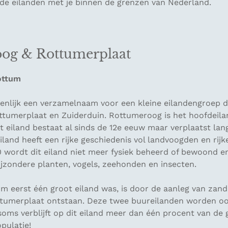
de eilanden met je binnen de grenzen van Nederland.
og & Rottumerplaat
ottum
genlijk een verzamelnaam voor een kleine eilandengroep d
tumerplaat en Zuiderduin. Rottumeroog is het hoofdeila
t eiland bestaat al sinds de 12e eeuw maar verplaatst la
iland heeft een rijke geschiedenis vol landvoogden en rijk
0 wordt dit eiland niet meer fysiek beheerd of bewoond en
ijzondere planten, vogels, zeehonden en insecten.
m eerst één groot eiland was, is door de aanleg van zand
tumerplaat ontstaan. Deze twee buureilanden worden ook
soms verblijft op dit eiland meer dan één procent van de
pulatie!