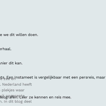
 we dit willen doen.
erhaal.
ier dit kan.
ts. Een Instameet is vergelijkbaar met een persreis, maar
we zee en
. Nederland heeft
n plekjes waar
uit ongerepte
deografen. Leer ze kennen en reis mee.
. In dit blog deel