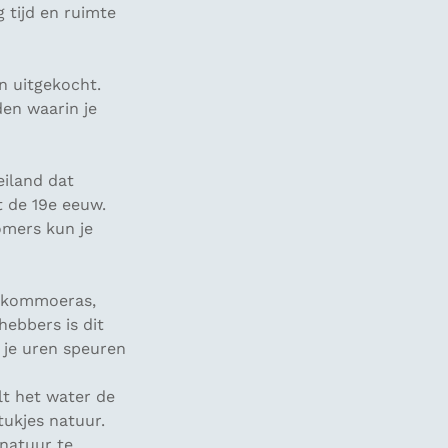
g tijd en ruimte
n uitgekocht.
den waarin je
eiland dat
 de 19e eeuw.
omers kun je
et kommoeras,
hebbers is dit
 je uren speuren
lt het water de
ukjes natuur.
 natuur te