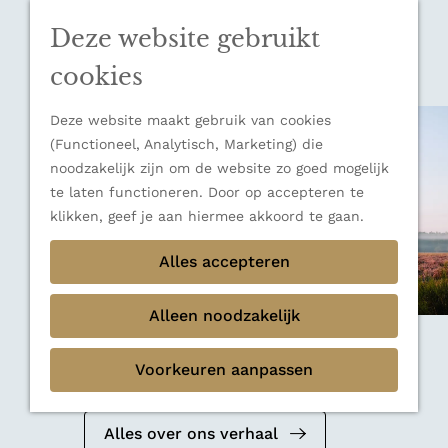
n
u
Sluiten
n
Deze website gebruikt
Thema's
a
Verborgen parels
a
cookies
Terug
Ons verhaal
r
d
Deze website maakt gebruik van cookies
e
(Functioneel, Analytisch, Marketing) die
h
noodzakelijk zijn om de website zo goed mogelijk
o
te laten functioneren. Door op accepteren te
m
klikken, geef je aan hiermee akkoord te gaan.
e
Alles accepteren
p
a
g
Alleen noodzakelijk
e
Mediakit 2026
Voorkeuren aanpassen
Bekijk de mediakit en ontdek de
mogelijkheden om samen te werken.
Alles over ons verhaal