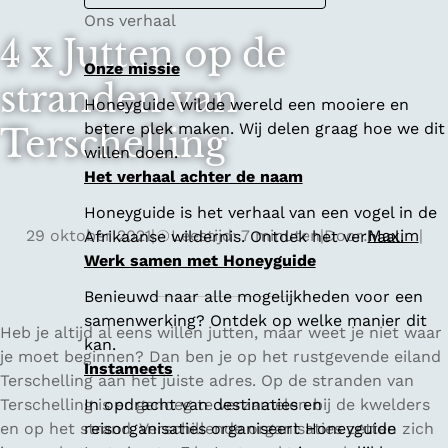
Ons verhaal
4 x Jutten op de
Onze missie
stranden van
Honeyguide wil de wereld een mooiere en
betere plek maken. Wij delen graag hoe we dit
Terschelling
willen doen.
Het verhaal achter de naam
Honeyguide is het verhaal van een vogel in de
29 oktober 2021
|
Leestijd: 7 minuten
|
Door:
Maxim
|
Afrikaanse wildernis. Ontdek het verhaal.
Werk samen met Honeyguide
Benieuwd naar alle mogelijkheden voor een
samenwerking? Ontdek op welke manier dit
Heb je altijd al eens willen jutten, maar weet je niet waar
kan.
je moet beginnen? Dan ben je op het rustgevende eiland
Instameets
Terschelling aan het juiste adres. Op de stranden van
Terschelling is er genoeg te verzamelen bij de kwelders
In opdracht van destinaties en
en op het strand. Verschillende organisaties zetten zich
reisorganisaties organiseert Honeyguide