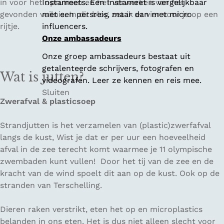
in voor het opruimen en het verwerken van het
Instameets. Een Instameet is vergelijkbaar
gevonden vuilnis. In dit blog zet ik er vier voor je op een
met een persreis, maar dan met micro
rijtje.
influencers.
Onze ambassadeurs
Onze groep ambassadeurs bestaat uit
getalenteerde schrijvers, fotografen en
Wat is jutten?
videografen. Leer ze kennen en reis mee.
Sluiten
Zwerafval & plasticsoep
Strandjutten is het verzamelen van (plastic)zwerfafval
langs de kust, Wist je dat er per uur een hoeveelheid
afval in de zee terecht komt waarmee je 11 olympische
zwembaden kunt vullen! Door het tij van de zee en de
kracht van de wind spoelt dit aan op de kust. Ook op de
stranden van Terschelling.
Dieren raken verstrikt, eten het op en microplastics
belanden in ons eten. Het is dus niet alleen slecht voor