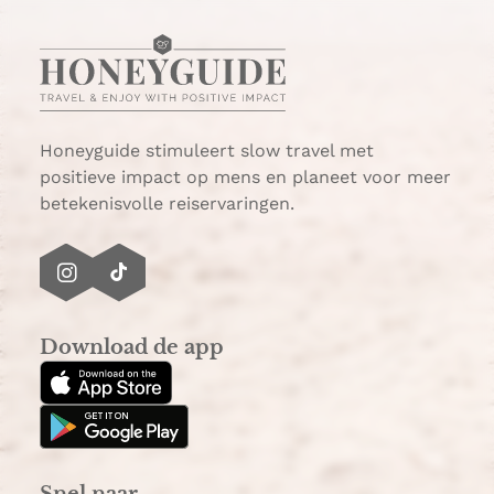
Honeyguide stimuleert slow travel met
positieve impact op mens en planeet voor meer
betekenisvolle reiservaringen.
I
T
n
i
s
k
Download de app
t
T
a
o
g
k
r
a
Snel naar