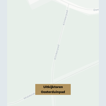
Uitkijktoren
Oosterduinpad