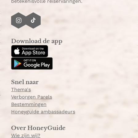
betekenisvolle reiservaringen.
I
T
n
i
s
k
Download de app
t
T
a
o
g
k
r
a
Snel naar
m
Thema's
Verborgen Parels
Bestemmingen
Honeyguide ambassadeurs
Over HoneyGuide
Wie zijn wij?