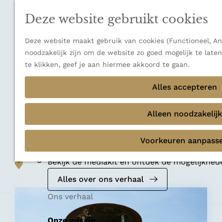
n
a
u
Verborgen parels
n
Deze website gebruikt cookies
Terug
Ons verhaal
a
a
Deze website maakt gebruik van cookies (Functioneel, Ana
r
noodzakelijk zijn om de website zo goed mogelijk te late
d
te klikken, geef je aan hiermee akkoord te gaan.
e
Natuurgebied
h
Alles accepteren
Uitkijktoren
o
m
Alleen noodzakelijk
Oosterduinpad
e
p
Voorkeuren aanpass
Mediakit 2026
a
Voeg toe als favoriet
g
Voeg toe als favoriet
Bekijk de mediakit en ontdek de mogelijkhe
e
Alles over ons verhaal
Ons verhaal
Onze missie