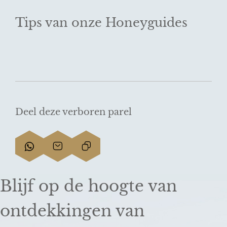
Tips van onze Honeyguides
Deel deze verboren parel
D
D
L
e
e
i
e
e
n
Blijf op de hoogte van
l
l
k
d
d
k
ontdekkingen van
e
e
o
z
z
p