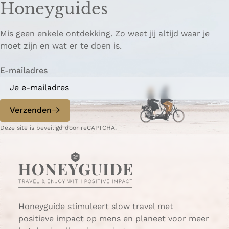
Honeyguides
e
e
i
p
p
ë
Mis geen enkele ontdekking. Zo weet jij altijd waar je
a
a
r
moet zijn en wat er te doen is.
g
g
e
i
i
n
E-mailadres
n
n
a
a
o
o
p
p
Verzenden
W
e
Deze site is beveiligd door reCAPTCHA.
h
-
a
m
t
a
s
i
A
l
p
p
Honeyguide stimuleert slow travel met
positieve impact op mens en planeet voor meer