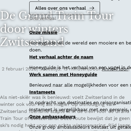
Alles over ons verhaal
De Grand Train Tour
Ons verhaal
door winters
Onze missie
Zwitserland
Honeyguide wil de wereld een mooiere en bet
doen.
Het verhaal achter de naam
Honeyguide is het verhaal van een vogel in d
2 februari 2026
|
Leestijd: 13 minuten
|
Door:
Anne-Floor
|
Werk samen met Honeyguide
Benieuwd naar alle mogelijkheden voor een
Instameets
Als niet-skiër was ik benieuwd: voelt Zwitserland in de
In opdracht van destinaties en reisorganisa
winter ook voor mij als magie? Op uitnodiging van
Instameet is vergelijkbaar met een persreis
Zwitserland Toerisme stapte ik in de trein voor de Grand
Onze ambassadeurs
Train Tour of Switzerland. Deze route bewijst dat je geen
ski’s nodig hebt voor een echte winterervaring. Rijd langs
Onze groep ambassadeurs bestaat uit getalen