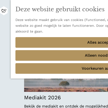
Zwitserland is misschien vooral bekend om z
Deze website gebruikt cookies
bestemming voor wie houdt van natuur, rus
M
Ontdek alle bestemmingen
e
G
Deze website maakt gebruik van cookies (Functioneel, A
n
Sluiten
a
website zo goed mogelijk te laten functioneren. Door o
u
Thema's
n
akkoord te gaan.
Verborgen parels
a
Terug
Ons verhaal
a
Alles acce
r
d
Alleen noodz
e
h
Voorkeuren a
o
m
e
p
a
Mediakit 2026
g
e
Bekijk de mediakit en ontdek de mogelijkh