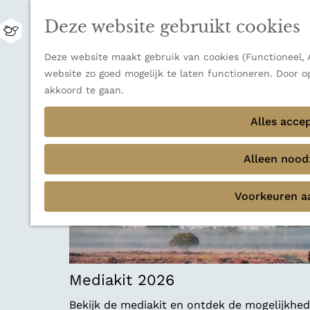
Zwitserland is misschien vooral bekend om z
Deze website gebruikt cookies
bestemming voor wie houdt van natuur, rus
M
Ontdek alle bestemmingen
e
G
Deze website maakt gebruik van cookies (Functioneel, A
n
Sluiten
a
website zo goed mogelijk te laten functioneren. Door o
u
Thema's
n
akkoord te gaan.
Verborgen parels
a
Terug
Ons verhaal
a
Alles acce
r
d
Alleen noodz
e
h
Voorkeuren a
o
m
e
p
a
Mediakit 2026
g
e
Bekijk de mediakit en ontdek de mogelijkh