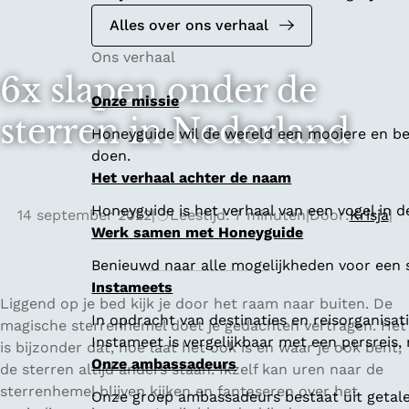
Alles over ons verhaal
Ons verhaal
6x slapen onder de
Onze missie
sterren in Nederland
Honeyguide wil de wereld een mooiere en bet
doen.
Het verhaal achter de naam
Honeyguide is het verhaal van een vogel in d
14 september 2022
|
Leestijd: 7 minuten
|
Door:
Krisja
|
Werk samen met Honeyguide
Benieuwd naar alle mogelijkheden voor een
Instameets
Liggend op je bed kijk je door het raam naar buiten. De
In opdracht van destinaties en reisorganisa
magische sterrenhemel doet je gedachten vertragen. Het
Instameet is vergelijkbaar met een persreis
is bijzonder dat, hoe laat het ook is en waar je ook bent,
Onze ambassadeurs
de sterren altijd anders staan. Ikzelf kan uren naar de
sterrenhemel blijven kijken en fantaseren over het
Onze groep ambassadeurs bestaat uit getalen