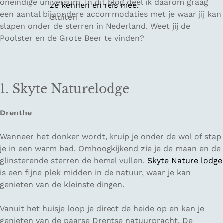
oneindige universum. In dit blog deel ik daarom graag
ze kennen en reis mee.
een aantal bijzondere accommodaties met je waar jij kan
Sluiten
slapen onder de sterren in Nederland. Weet jij de
Poolster en de Grote Beer te vinden?
1. Skyte Naturelodge
Drenthe
Wanneer het donker wordt, kruip je onder de wol of stap
je in een warm bad. Omhoogkijkend zie je de maan en de
glinsterende sterren de hemel vullen.
Skyte Nature lodge
is een fijne plek midden in de natuur, waar je kan
genieten van de kleinste dingen.
Vanuit het huisje loop je direct de heide op en kan je
genieten van de paarse Drentse natuurpracht. De