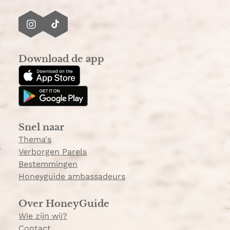
I
T
n
i
s
k
Download de app
t
T
a
o
g
k
r
a
Snel naar
m
Thema's
Verborgen Parels
Bestemmingen
Honeyguide ambassadeurs
Over HoneyGuide
Wie zijn wij?
Contact