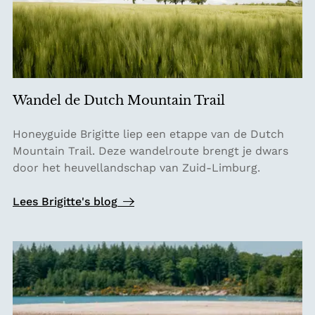
Wandel de Dutch Mountain Trail
W
Honeyguide Brigitte liep een etappe van de Dutch
a
Mountain Trail. Deze wandelroute brengt je dwars
n
door het heuvellandschap van Zuid-Limburg.
d
e
Lees Brigitte's blog
l
d
e
D
u
t