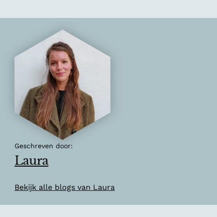
v
l
i
n
d
e
r
t
u
i
n
Geschreven door:
Laura
Bekijk alle blogs van Laura