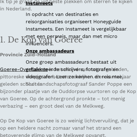
Ik tip je graag de vijf beste plekken om sterren te kijken
Instameets
in Nederland.
In opdracht van destinaties en
reisorganisaties organiseert Honeyguide
Instameets. Een Instameet is vergelijkbaar
met een persreis, maar dan met micro
1. De Kop van Goeree
influencers.
Onze ambassadeurs
Provincie Zuid-Holland
Onze groep ambassadeurs bestaat uit
Goeree-Overflakkee
getalenteerde schrijvers, fotografen en
is het eiland van natuurgebieden,
pittoreske dorpjes en het sterrenkijken. Een aantal jaar
videografen. Leer ze kennen en reis mee.
geleden schoot landschapsfotograaf Sander Poppe een
Sluiten
bijzonder plaatje van de Ouddorpse vuurtoren op de Kop
van Goeree. Op de achtergrond pronkte – tot menig
verbazing – een groot deel van de Melkweg.
Op De Kop van Goeree is zo weinig lichtvervuiling, dat je
op een heldere nacht zomaar vanaf het strand een
betoverende glimp van de Melkweg opvangt.