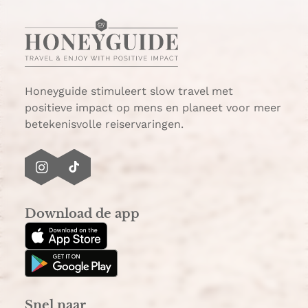
Honeyguide stimuleert slow travel met
positieve impact op mens en planeet voor meer
betekenisvolle reiservaringen.
I
T
n
i
s
k
Download de app
t
T
a
o
g
k
r
a
Snel naar
m