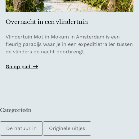
e
N
e
Overnacht in een vlindertuin
d
e
O
Vlindertuin Mot in Mokum in Amsterdam is een
r
v
fleurig paradijs waar je in een expeditietrailer tussen
l
e
de vlinders de nacht doorbrengt.
a
r
n
n
Ga op pad
d
a
s
c
e
h
n
t
a
i
t
Categorieën
n
u
e
u
e
r
De natuur in
Originele uitjes
n