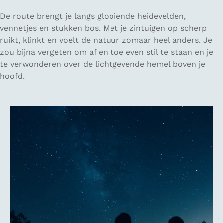
De route brengt je langs glooiende heidevelden,
vennetjes en stukken bos. Met je zintuigen op scherp
ruikt, klinkt en voelt de natuur zomaar heel anders. Je
zou bijna vergeten om af en toe even stil te staan en je
te verwonderen over de lichtgevende hemel boven je
hoofd.