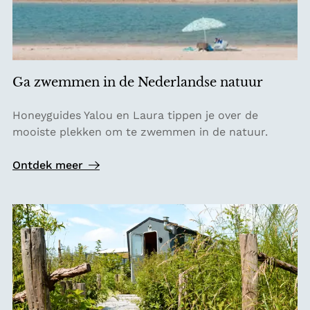
c
h
M
o
u
Ga zwemmen in de Nederlandse natuur
n
t
G
Honeyguides Yalou en Laura tippen je over de
a
a
mooiste plekken om te zwemmen in de natuur.
i
z
n
w
Ontdek meer
T
e
r
m
a
m
i
e
l
n
i
n
d