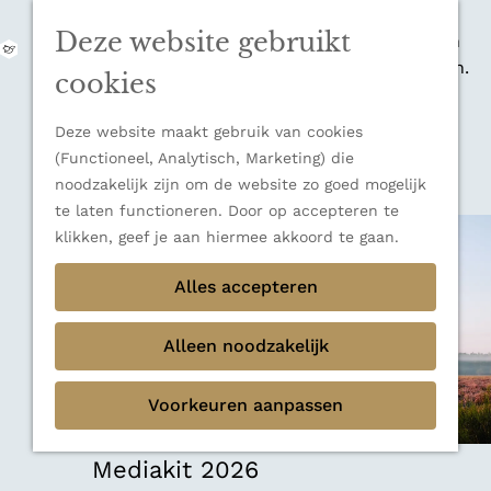
zijn indrukwekkende Alpen, maar ook een
Deze website gebruikt
veelzijdige bestemming voor wie houdt van
M
natuur, rust en adembenemende uitzichten.
e
G
cookies
Ontdek alle bestemmingen
n
a
u
Sluiten
n
Deze website maakt gebruik van cookies
Thema's
a
(Functioneel, Analytisch, Marketing) die
Verborgen parels
a
noodzakelijk zijn om de website zo goed mogelijk
Terug
Ons verhaal
r
te laten functioneren. Door op accepteren te
d
klikken, geef je aan hiermee akkoord te gaan.
e
h
Alles accepteren
o
m
Alleen noodzakelijk
e
p
Voorkeuren aanpassen
a
g
e
Mediakit 2026