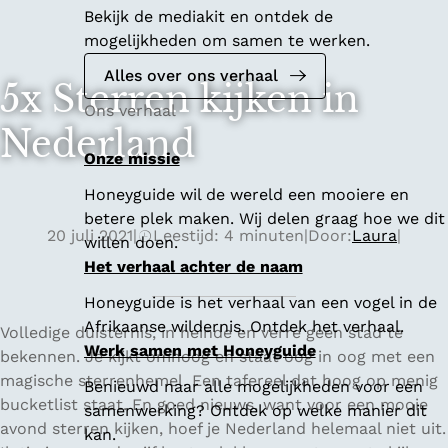
Bekijk de mediakit en ontdek de
mogelijkheden om samen te werken.
Alles over ons verhaal
5x Sterren kijken in
Ons verhaal
Nederland
Onze missie
Honeyguide wil de wereld een mooiere en
betere plek maken. Wij delen graag hoe we dit
20 juli 2021
|
Leestijd: 4 minuten
|
Door:
Laura
|
willen doen.
Het verhaal achter de naam
Honeyguide is het verhaal van een vogel in de
Afrikaanse wildernis. Ontdek het verhaal.
Volledige duisternis, in heinde en verre geen stad te
Werk samen met Honeyguide
bekennen. Je kijkt omhoog en staat oog in oog met een
magische sterrenhemel. Een tafereel dat hoog op menig
Benieuwd naar alle mogelijkheden voor een
bucketlist staat. En goed nieuws, want voor een mooie
samenwerking? Ontdek op welke manier dit
avond sterren kijken, hoef je Nederland helemaal niet uit.
kan.