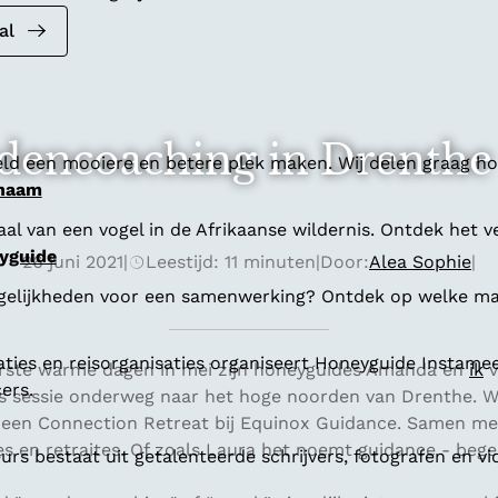
al
dencoaching in Drenthe
ld een mooiere en betere plek maken. Wij delen graag hoe
 naam
al van een vogel in de Afrikaanse wildernis. Ontdek het v
yguide
26 juni 2021
|
Leestijd: 11 minuten
|
Door:
Alea Sophie
|
gelijkheden voor een samenwerking? Ontdek op welke man
aties en reisorganisaties organiseert Honeyguide Instamee
rste warme dagen in mei zijn honeyguides Amanda en
ik
v
ers.
 sessie onderweg naar het hoge noorden van Drenthe. We
 een Connection Retreat bij Equinox Guidance. Samen me
es en retraites. Of zoals Laura het noemt guidance - bege
s bestaat uit getalenteerde schrijvers, fotografen en vi