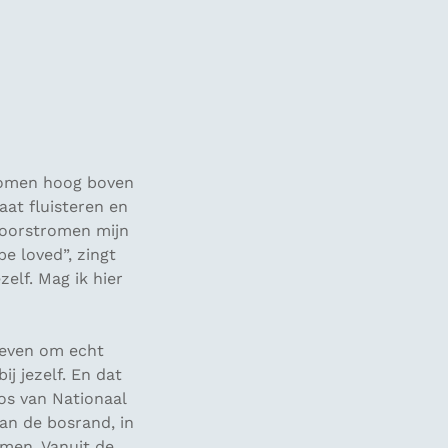
 bomen hoog boven
aat fluisteren en
doorstromen mijn
e loved”, zingt
elf. Mag ik hier
 geven om echt
ij jezelf. En dat
bos van Nationaal
an de bosrand, in
men. Vanuit de