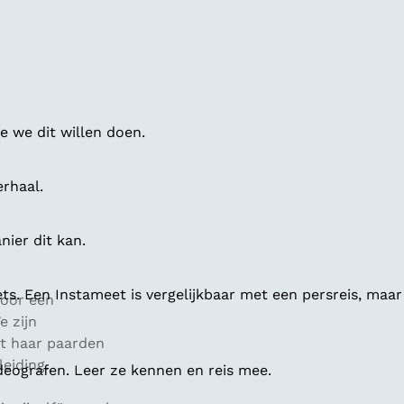
 we dit willen doen.
erhaal.
ier dit kan.
ts. Een Instameet is vergelijkbaar met een persreis, maar
oor een
 zijn
t haar paarden
leiding.
deografen. Leer ze kennen en reis mee.