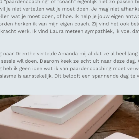
d "paardencoaching" of “coach” eigenlijk niet zo passen bij
 wil je niet vertellen wat je moet doen. Je mag niet afhankel
rtellen wat je moet doen, of hoe. Ik help je jouw eigen ant
rden herken ik van mijn eigen coach. Zij vind het ook bela
 kracht werk. Ik vind Laura meteen sympathiek, ik voel da
 naar Drenthe vertelde Amanda mij al dat ze al heel lang
sessie wil doen. Daarom keek ze echt uit naar deze dag.
g heb ik geen idee wat ik van paardencoaching moet ver
iasme is aanstekelijk. Dit belooft een spannende dag te 