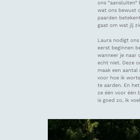
ons “aansluiten” 
wat ons bewust o
paarden betekent
gaat om wat jij zi
Laura nodigt ons
eerst beginnen b
wanneer je naar d
echt niet. Deze o
maak een aantal st
voor hoe ik worte
te aarden. En het
ze één voor één b
is goed zo, ik vo