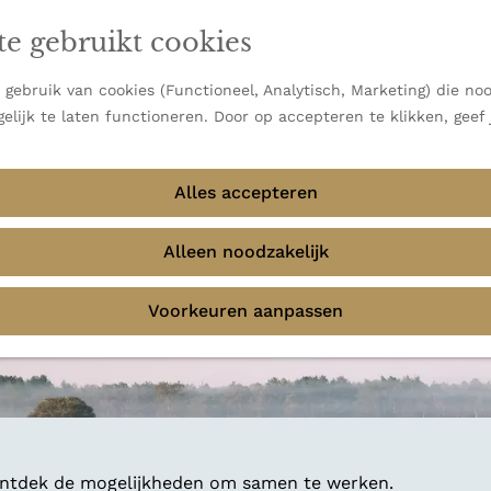
en vooral bekend om zijn indrukwekkende Alpen, maar ook
te gebruikt cookies
 uitzichten.
emmingen
gebruik van cookies (Functioneel, Analytisch, Marketing) die noo
elijk te laten functioneren. Door op accepteren te klikken, geef
Alles accepteren
Alleen noodzakelijk
Voorkeuren aanpassen
 ontdek de mogelijkheden om samen te werken.