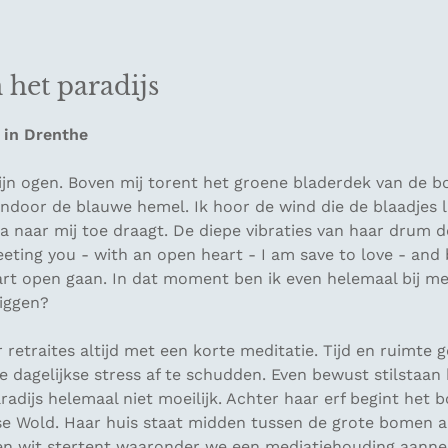
het paradijs
 in Drenthe
ijn ogen. Boven mij torent het groene bladerdek van de
endoor de blauwe hemel. Ik hoor de wind die de blaadjes l
a naar mij toe draagt. De diepe vibraties van haar drum 
eting you - with an open heart - I am save to love - and b
hart open gaan. In dat moment ben ik even helemaal bij mez
liggen?
 retraites altijd met een korte meditatie. Tijd en ruimte
e dagelijkse stress af te schudden. Even bewust stilstaan b
aradijs helemaal niet moeilijk. Achter haar erf begint het 
se Wold. Haar huis staat midden tussen de grote bomen a
een wit stertent waaronder we een mediatiehouding aanne