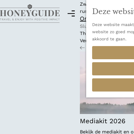
Zwitserland is misschi
Deze websi
rust en adembenemende
M
Ontdek alle best
e
Deze website maakt 
G
n
Sluiten
website zo goed mog
a
u
Thema's
akkoord te gaan.
n
Verborgen parels
a
Terug
Ons verhaal
a
r
d
e
h
o
m
e
p
a
Mediakit 2026
g
Bekijk de mediakit en
e