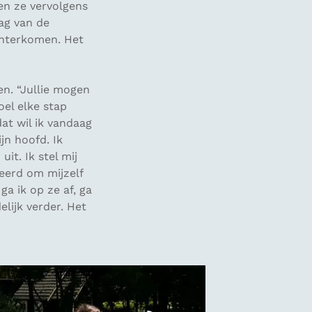
en ze vervolgens
ag van de
chterkomen. Het
en. “Jullie mogen
el elke stap
dat wil ik vandaag
jn hoofd. Ik
uit. Ik stel mij
leerd om mijzelf
a ik op ze af, ga
lijk verder. Het