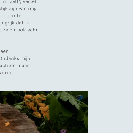
 mijzelf”, vertelt
ijk zijn van mij.
woorden te
ngrijk dat ik
t ze dit ook echt
 een
 Ondanks mijn
wachten maar
worden.