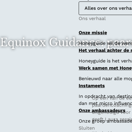
Alles over ons verha
Ons verhaal
Onze missie
Equinox Guidance: paar
Honeyguide wil de were
Het verhaal achter de
Honeyguide is het verha
Werk samen met Hone
Benieuwd naar alle mo
Instameets
In opdracht van destin
Op een van de ee
dan met micro influenc
paardencoachings
Onze ambassadeurs
uitgenodigd voor
geeft Laura sessi
Onze groep ambassadeur
Sluiten