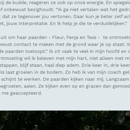
bij de kudde, reageren ze ook op onze energie. En spiegel
f onbewust bezighoudt. “Ik ga niet vertalen wat het gedr
 dat ze tegenover jou vertonen. Daar kun je beter zelf a
et, jouw interpretatie. En ik help je die te verduidelijken.”
 uit om haar paarden - Fleur, Fenja en Tess - te ontmoet
ewust contact te maken met de grond waar je op staat. Vo
e paarden toeloopt.” Ik zit vaak te veel in mijn hoofd en 
ntmoeting wil ik beleven met mijn hart, niet alleen met mi
appen, blijf staan, haal diep adem. Drie keer in, drie keer 
ls laat groeien in de bodem. Zo heb ik van mijn coach ge
 schijnt te werken. De paarden kijken naar mij. Langzaam g
egroeten, aaien. Ze kijken even op en grazen dan gemoede
el me geaccepteerd.