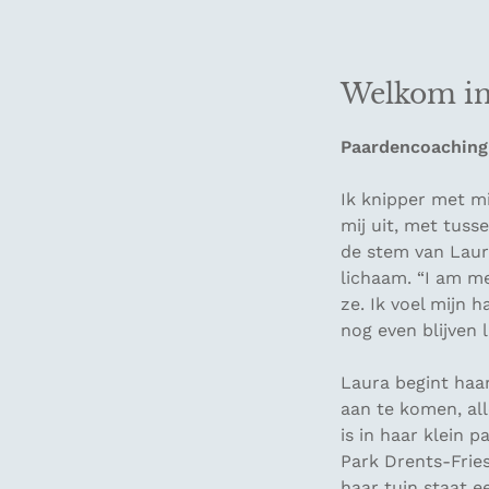
Welkom in 
Paardencoaching
Ik knipper met m
mij uit, met tuss
de stem van Laur
lichaam. “I am me
ze. Ik voel mijn 
nog even blijven 
Laura begint haar
aan te komen, all
is in haar klein p
Park Drents-Frie
haar tuin staat 