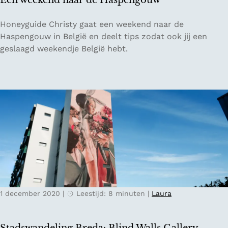
Een weekend naar de Haspengouw
a
n
n
i
E
Honeyguide Christy gaat een weekend naar de
d
e
e
Haspengouw in België en deelt tips zodat ook jij een
e
n
geslaagd weekendje België hebt.
l
w
i
e
n
e
g
k
e
e
n
n
v
d
a
n
n
a
H
a
o
r
n
1 december 2020
|
Leestijd: 8 minuten
|
Laura
d
e
e
y
H
g