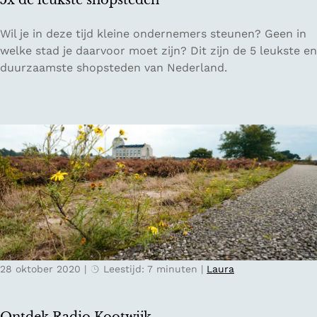
5x de leukste shopsteden
d
a
5
Wil je in deze tijd kleine ondernemers steunen? Geen in
:
x
welke stad je daarvoor moet zijn? Dit zijn de 5 leukste en
B
d
duurzaamste shopsteden van Nederland.
l
e
i
l
n
e
d
u
W
k
a
s
l
t
l
e
s
s
G
h
a
o
l
28 oktober 2020
|
Leestijd: 7 minuten
|
Laura
p
l
s
e
t
r