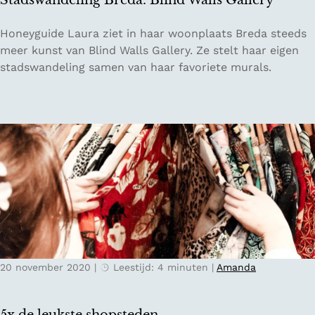
Stadswandeling Breda: Blind Walls Gallery
a
u
s
i
S
Honeyguide Laura ziet in haar woonplaats Breda steeds
p
d
t
meer kunst van Blind Walls Gallery. Ze stelt haar eigen
e
e
a
stadswandeling samen van haar favoriete murals.
n
d
g
s
o
w
u
a
w
n
d
e
l
i
n
g
20 november 2020
|
Leestijd: 4 minuten
|
Amanda
B
r
e