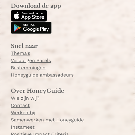
s
k
Download de app
t
T
a
o
g
k
r
a
Snel naar
m
Thema's
Verborgen Parels
Bestemmingen
Honeyguide ambassadeurs
Over HoneyGuide
Wie zijn wij?
Contact
Werken bij
Samenwerken met Honeyguide
Instameet
Positieve Impact Criteria