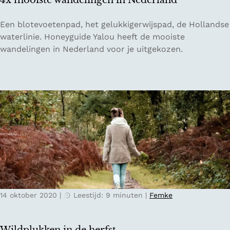
4x mooiste wandelingen in Nederland
j
k
4
Een blotevoetenpad, het gelukkigerwijspad, de Hollandse
x
waterlinie. Honeyguide Yalou heeft de mooiste
m
wandelingen in Nederland voor je uitgekozen.
o
o
i
s
t
e
w
a
n
d
e
14 oktober 2020
|
Leestijd: 9 minuten
|
Femke
l
i
n