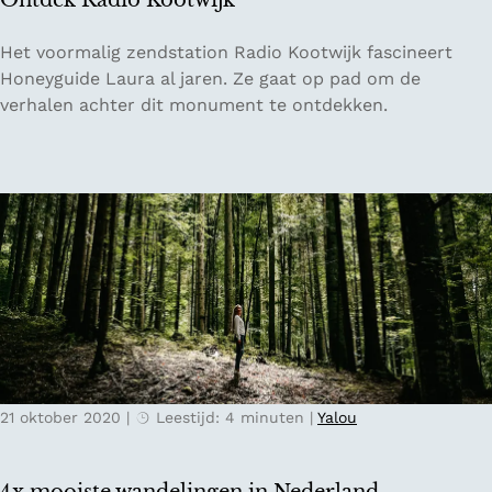
Ontdek Radio Kootwijk
e
y
d
O
Het voormalig zendstation Radio Kootwijk fascineert
e
n
Honeyguide Laura al jaren. Ze gaat op pad om de
n
t
verhalen achter dit monument te ontdekken.
d
e
k
R
a
d
i
o
K
o
o
21 oktober 2020
|
Leestijd: 4 minuten
|
Yalou
t
w
i