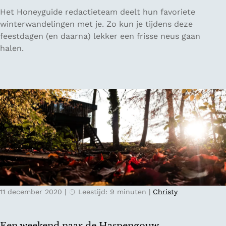
u
D
Het Honeyguide redactieteam deelt hun favoriete
w
e
winterwandelingen met je. Zo kun je tijdens deze
e
f
feestdagen (en daarna) lekker een frisse neus gaan
H
a
halen.
o
v
l
o
l
r
a
i
n
e
d
t
s
e
e
w
W
i
a
n
t
t
e
11 december 2020
|
Leestijd: 9 minuten
|
Christy
e
r
r
l
w
i