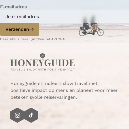
r
i
a
a
a
a
n
a
a
a
a
g
E-mailadres
f
g
a
e
s
e
n
t
p
d
Verzenden
a
e
g
p
Deze site is beveiligd door reCAPTCHA.
i
a
n
g
a
i
n
a
Honeyguide stimuleert slow travel met
positieve impact op mens en planeet voor meer
betekenisvolle reiservaringen.
I
T
n
i