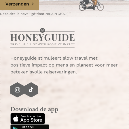
p
d
Verzenden
p
a
e
d
g
p
Deze site is beveiligd door reCAPTCHA.
e
i
a
V
n
g
e
a
i
l
n
u
a
w
Honeyguide stimuleert slow travel met
e
positieve impact op mens en planeet voor meer
i
betekenisvolle reiservaringen.
n
o
m
I
T
g
n
i
e
s
k
v
Download de app
t
T
i
a
o
n
g
k
g