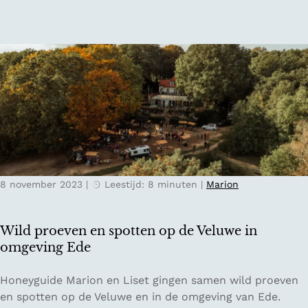
r
i
i
a
s
t
v
l
e
e
i
t
l
e
e
:
f
n
J
h
t
o
e
e
u
b
g
w
b
a
r
e
a
8 november 2023
|
Leestijd: 8 minuten
|
Marion
e
r
n
i
s
Wild proeven en spotten op de Veluwe in
i
omgeving Ede
n
j
W
Honeyguide Marion en Liset gingen samen wild proeven
o
i
en spotten op de Veluwe en in de omgeving van Ede.
u