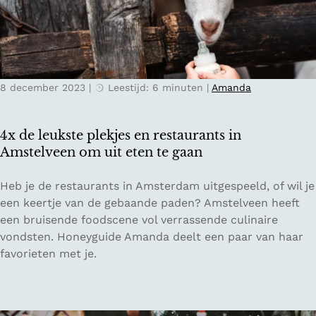
W
e
a
u
a
w
r
L
i
a
8 december 2023
|
Leestijd: 6 minuten
|
Amanda
s
n
h
d
e
4x de leukste plekjes en restaurants in
t
Amstelveen om uit eten te gaan
a
v
4
Heb je de restaurants in Amsterdam uitgespeeld, of wil je
o
x
een keertje van de gebaande paden? Amstelveen heeft
n
d
een bruisende foodscene vol verrassende culinaire
t
e
vondsten. Honeyguide Amanda deelt een paar van haar
u
l
favorieten met je.
u
e
r
u
?
k
'