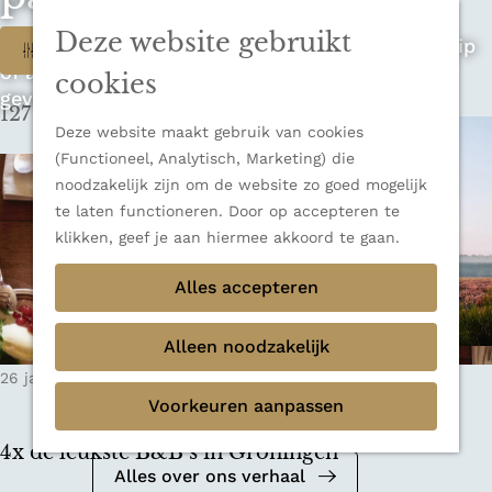
n
u
Sluiten
n
Deze website gebruikt
W
Op zoek naar de ultieme rondreis, een stedentrip
Filter
Thema's
a
of avontuur in de natuur? Onze Honeyguides
Verborgen parels
a
a
cookies
geven je alle inspiratie.
Terug
Ons verhaal
r
127 t/m 135 van 348 resultaten
t
d
Deze website maakt gebruik van cookies
e
z
(Functioneel, Analytisch, Marketing) die
h
noodzakelijk zijn om de website zo goed mogelijk
o
o
te laten functioneren. Door op accepteren te
m
e
klikken, geef je aan hiermee akkoord te gaan.
e
k
Alles accepteren
p
a
j
g
Alleen noodzakelijk
e
e
Mediakit 2026
26 januari 2024
|
Leestijd: 6 minuten
|
Krisja
?
Voorkeuren aanpassen
Bekijk de mediakit en ontdek de
mogelijkheden om samen te werken.
4x de leukste B&B’s in Groningen
Alles over ons verhaal