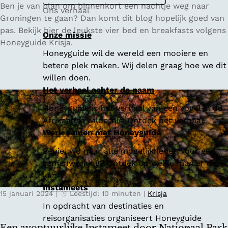
4
Ben je van plan om binnenkort een nachtje weg naar
Ons verhaal
x
Groningen te gaan? Dan komt dit blog hopelijk goed van
d
pas. Bekijk hier de leukste vier bed en breakfasts volgens
Onze missie
e
Honeyguide Krisja.
Honeyguide wil de wereld een mooiere en
l
betere plek maken. Wij delen graag hoe we dit
e
willen doen.
u
Het verhaal achter de naam
k
s
Honeyguide is het verhaal van een vogel in de
t
Afrikaanse wildernis. Ontdek het verhaal.
e
Werk samen met Honeyguide
B
Benieuwd naar alle mogelijkheden voor een
&
samenwerking? Ontdek op welke manier dit
B
kan.
’
Instameets
s
15 januari 2024
|
Leestijd: 10 minuten
|
Krisja
i
In opdracht van destinaties en
n
reisorganisaties organiseert Honeyguide
G