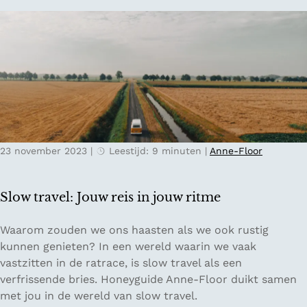
z
a
a
n
m
t
e
s
c
i
a
n
d
A
e
m
a
s
23 november 2023
|
Leestijd: 9 minuten
|
Anne-Floor
u
t
s
e
v
l
Slow travel: Jouw reis in jouw ritme
o
v
o
e
S
Waarom zouden we ons haasten als we ook rustig
r
e
l
kunnen genieten? In een wereld waarin we vaak
d
n
o
vastzitten in de ratrace, is slow travel als een
e
o
w
verfrissende bries. Honeyguide Anne-Floor duikt samen
r
m
t
met jou in de wereld van slow travel.
e
u