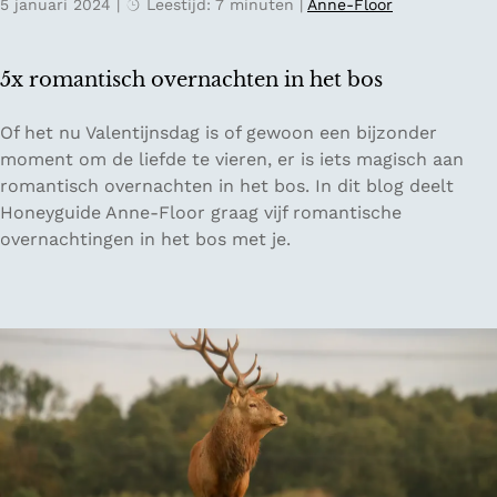
5 januari 2024
|
Leestijd: 7 minuten
|
Anne-Floor
I
n
s
5x romantisch overnachten in het bos
t
a
5
Of het nu Valentijnsdag is of gewoon een bijzonder
m
x
moment om de liefde te vieren, er is iets magisch aan
e
r
romantisch overnachten in het bos. In dit blog deelt
e
o
Honeyguide Anne-Floor graag vijf romantische
t
m
overnachtingen in het bos met je.
d
a
o
n
o
t
r
i
N
s
a
c
t
h
i
o
o
v
n