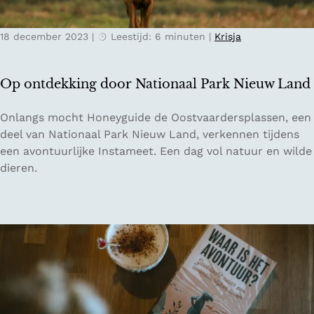
e
a
r
a
18 december 2023
|
Leestijd: 6 minuten
|
Krisja
n
l
a
P
c
a
Op ontdekking door Nationaal Park Nieuw Land
h
r
t
k
O
Onlangs mocht Honeyguide de Oostvaardersplassen, een
e
H
p
deel van Nationaal Park Nieuw Land, verkennen tijdens
n
o
o
een avontuurlijke Instameet. Een dag vol natuur en wilde
i
g
n
dieren.
n
e
t
h
K
d
e
e
e
t
m
k
b
p
k
o
e
i
s
n
n
g