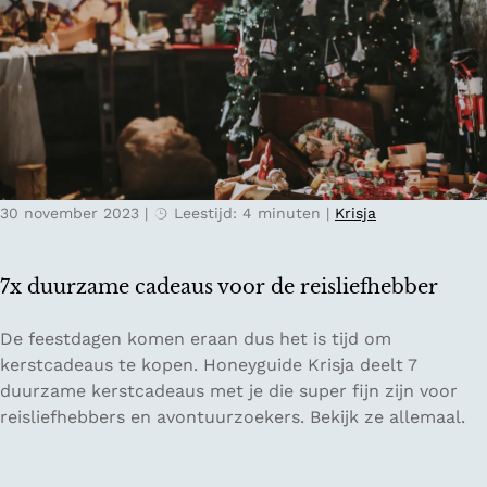
s
t
e
p
l
e
k
j
30 november 2023
|
Leestijd: 4 minuten
|
Krisja
e
s
e
7x duurzame cadeaus voor de reisliefhebber
n
r
7
De feestdagen komen eraan dus het is tijd om
e
x
kerstcadeaus te kopen. Honeyguide Krisja deelt 7
s
d
duurzame kerstcadeaus met je die super fijn zijn voor
t
u
reisliefhebbers en avontuurzoekers. Bekijk ze allemaal.
a
u
u
r
r