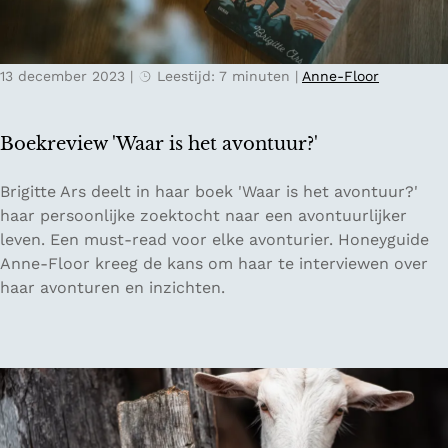
d
o
o
13 december 2023
|
Leestijd: 7 minuten
|
Anne-Floor
r
N
a
Boekreview 'Waar is het avontuur?'
t
i
B
Brigitte Ars deelt in haar boek 'Waar is het avontuur?'
o
o
haar persoonlijke zoektocht naar een avontuurlijker
n
e
leven. Een must-read voor elke avonturier. Honeyguide
a
k
Anne-Floor kreeg de kans om haar te interviewen over
a
r
haar avonturen en inzichten.
l
e
P
v
a
i
r
e
k
w
N
'
i