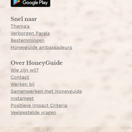
r
E
a
d
Snel naar
m
e
Thema's
Verborgen Parels
Bestemmingen
Honeyguide ambassadeurs
Over HoneyGuide
Wie zijn wij?
Contact
Werken bij
Samenwerken met Honeyguide
Instameet
Positieve Impact Criteria
Veelgestelde vragen