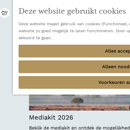
Zwitserland is misschien vooral bekend om z
Deze website gebruikt cookies
bestemming voor wie houdt van natuur, rus
M
Ontdek alle bestemmingen
e
G
Deze website maakt gebruik van cookies (Functioneel, A
n
Sluiten
a
website zo goed mogelijk te laten functioneren. Door o
u
Thema's
n
akkoord te gaan.
Verborgen parels
a
Terug
Ons verhaal
a
Alles acce
r
d
Alleen noodz
e
h
Voorkeuren a
o
m
e
p
a
Mediakit 2026
g
e
Bekijk de mediakit en ontdek de mogelijkh