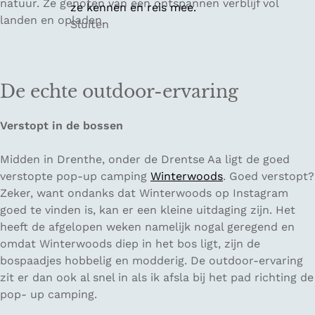
natuur. Ze genoten van een ontspannen verblijf vol
ze kennen en reis mee.
landen en opladen.
Sluiten
De echte outdoor-ervaring
Verstopt in de bossen
Midden in Drenthe, onder de Drentse Aa ligt de goed
verstopte pop-up camping
Winterwoods
. Goed verstopt?
Zeker, want ondanks dat Winterwoods op Instagram
goed te vinden is, kan er een kleine uitdaging zijn. Het
heeft de afgelopen weken namelijk nogal geregend en
omdat Winterwoods diep in het bos ligt, zijn de
bospaadjes hobbelig en modderig. De outdoor-ervaring
zit er dan ook al snel in als ik afsla bij het pad richting de
pop- up camping.