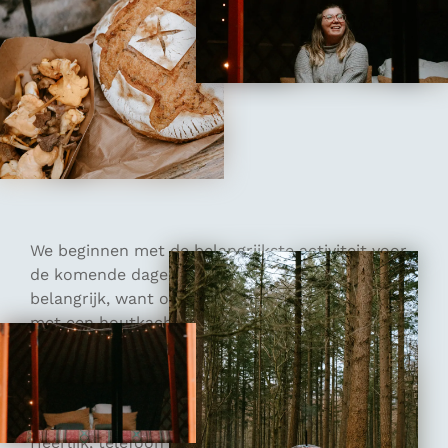
We beginnen met de belangrijkste activiteit voor
de komende dagen: hout hakken! Vuur is
belangrijk, want onze yurt wordt warm gehouden
met een houtkachel en ook koken zullen we de
komende dagen op vuur doen. Elektriciteit zal er
de komende dagen niet zijn en ook de sauna en
hottub worden met hout gestookt. Het verblijf
zal dus een offline en off-grid verblijf zal zijn.
Heerlijk, telefoon uit en natuur aan.