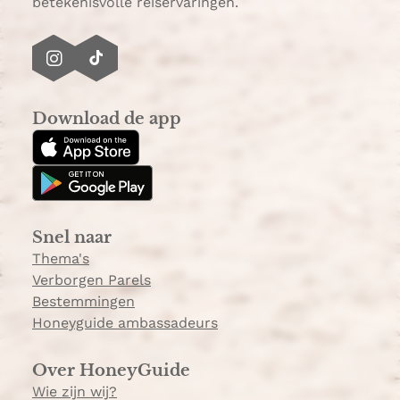
betekenisvolle reiservaringen.
I
T
n
i
s
k
Download de app
t
T
a
o
g
k
r
a
Snel naar
m
Thema's
Verborgen Parels
Bestemmingen
Honeyguide ambassadeurs
Over HoneyGuide
Wie zijn wij?