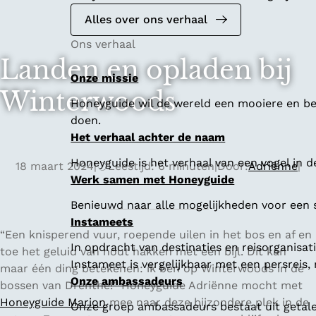
Alles over ons verhaal
Ons verhaal
Landen en opladen bij
Onze missie
Winterwoods
Honeyguide wil de wereld een mooiere en bet
doen.
Het verhaal achter de naam
Honeyguide is het verhaal van een vogel in d
18 maart 2024
|
Leestijd: 6 minuten
|
Door:
Adriënne
|
Werk samen met Honeyguide
Benieuwd naar alle mogelijkheden voor een
Instameets
“Een knisperend vuur, roepende uilen in het bos en af en
In opdracht van destinaties en reisorganisa
toe het geluid van hout hakken met een bijl. Dit kan
Instameet is vergelijkbaar met een persreis
maar één ding betekenen: ik ben op Winterwoods in de
Onze ambassadeurs
bossen van Drenthe!” Honeyguide Adriënne mocht met
Honeyguide Marion
mee naar deze bijzondere plek in de
Onze groep ambassadeurs bestaat uit getalen