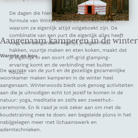
De dagen die hierop volgen ervaar ik waarom de
formule van Winterwoods zo succesvol is en
waarom ze eigenlijk altijd volgeboekt zijn. De
combinatie van een yurt die eigenlijk alles heeft
Aangenaam kamperen in de winter
voor een aangenaam verblijf, je eigen hout
hakken, vuurtje maken en eten koken, maakt dat
Warmte en kou
je eigenlijk in een soort off-grid glamping-
ervaring komt en de verbinding met buiten
De warmte van de yurt en de gezellige gezamenlijke
houdt.
woonkamer maken kamperen in de winter heel
aangenaam. Winterwoods biedt ook genoeg activiteiten
aan die je uitnodigen echt tot jezelf te komen in de
natuur: yoga, meditatie en zelfs een zweethut-
ceremonie. En ik raad je ook zeker aan om met de
koudetraining mee te doen: een begeleide plons in het
nabijgelegen meer met lichaamswerk en
ademtechnieken.