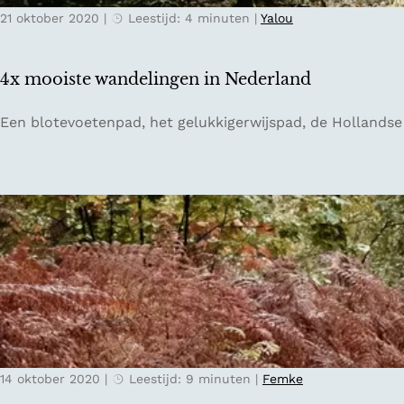
21 oktober 2020
|
Leestijd: 4 minuten
|
Yalou
o
o
t
4x mooiste wandelingen in Nederland
w
i
4
Een blotevoetenpad, het gelukkigerwijspad, de Hollandse
j
x
k
m
o
o
i
s
t
e
w
a
n
14 oktober 2020
|
Leestijd: 9 minuten
|
Femke
d
e