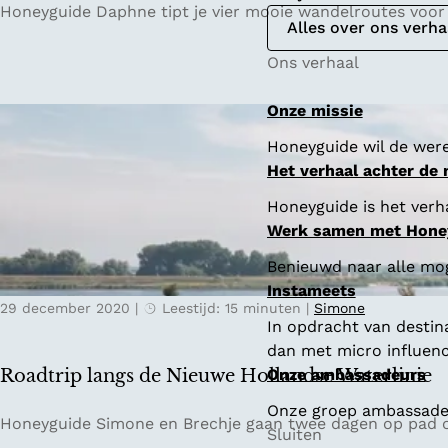
4
Honeyguide Daphne tipt je vier mooie wandelroutes voor
Alles over ons verha
x
m
Ons verhaal
o
o
Onze missie
i
Honeyguide wil de were
s
Het verhaal achter de
t
e
Honeyguide is het verha
w
Werk samen met Hone
a
Benieuwd naar alle mo
n
Instameets
d
29 december 2020
|
Leestijd: 15 minuten
|
Simone
e
In opdracht van destin
l
dan met micro influenc
r
Roadtrip langs de Nieuwe Hollandse Waterlinie
Onze ambassadeurs
o
Onze groep ambassadeur
u
R
Honeyguide Simone en Brechje gaan twee dagen op pad o
Sluiten
t
o