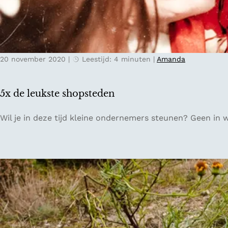
u
d
w
e
l
i
20 november 2020
|
Leestijd: 4 minuten
|
Amanda
n
g
B
5x de leukste shopsteden
r
e
5
Wil je in deze tijd kleine ondernemers steunen? Geen in 
d
x
a
d
:
e
B
l
l
e
i
u
n
k
d
s
W
t