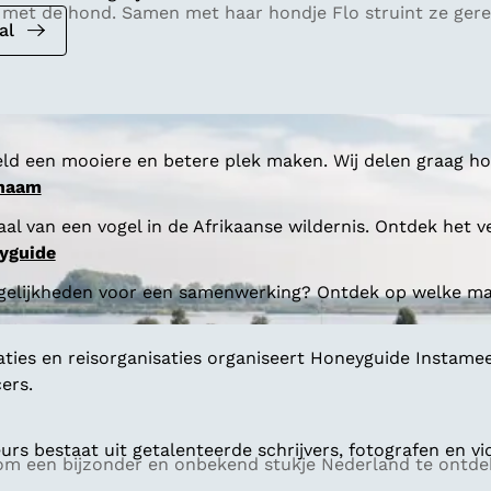
 met de hond. Samen met haar hondje Flo struint ze gere
al
ld een mooiere en betere plek maken. Wij delen graag hoe
 naam
al van een vogel in de Afrikaanse wildernis. Ontdek het v
yguide
gelijkheden voor een samenwerking? Ontdek op welke man
aties en reisorganisaties organiseert Honeyguide Instamee
ers.
s bestaat uit getalenteerde schrijvers, fotografen en vi
m een bijzonder en onbekend stukje Nederland te ontdek