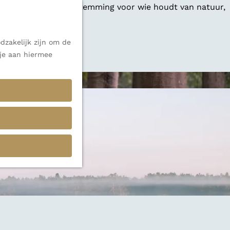
 een veelzijdige bestemming voor wie houdt van natuur,
dzakelijk zijn om de
 alle inspiratie.
 je aan hiermee