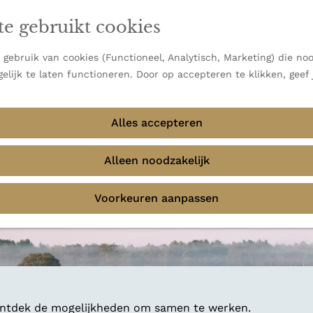
en vooral bekend om zijn indrukwekkende Alpen, maar ook
ast bij
jouw reisstijl
te gebruikt cookies
 uitzichten.
emmingen
gebruik van cookies (Functioneel, Analytisch, Marketing) die noo
f avontuur in de natuur? Onze Honeyguides geven je
elijk te laten functioneren. Door op accepteren te klikken, geef
Alles accepteren
Alleen noodzakelijk
Voorkeuren aanpassen
 ontdek de mogelijkheden om samen te werken.