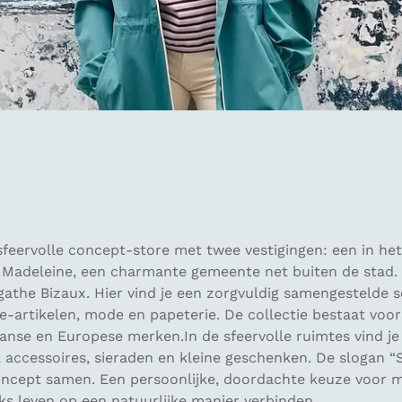
sfeervolle concept-store met twee vestigingen: een in he
La Madeleine, een charmante gemeente net buiten de stad.
athe Bizaux. Hier vind je een zorgvuldig samengestelde s
yle-artikelen, mode en papeterie. De collectie bestaat voor
anse en Europese merken.In de sfeervolle ruimtes vind j
 accessoires, sieraden en kleine geschenken. De slogan
“
oncept samen. Een persoonlijke, doordachte keuze voor 
ijks leven op een natuurlijke manier verbinden.