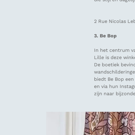
2 Rue Nicolas Le
3. Be Bop
In het centrum va
Lille is deze wi
De boetiek bevind
wandschilderingen
biedt Be Bop een
en via hun Insta
zijn naar bijzond