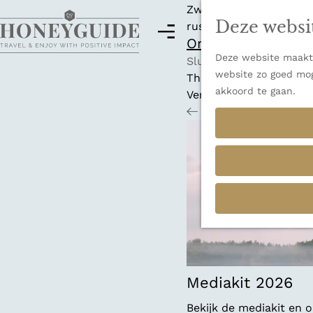
Zwitserland is misschi
Deze websi
rust en adembenemende
M
Ontdek alle best
e
Deze website maakt 
G
n
Sluiten
website zo goed mog
a
u
Thema's
akkoord te gaan.
n
Verborgen parels
a
Terug
Ons verhaal
a
r
d
e
h
o
m
e
p
a
Mediakit 2026
g
Bekijk de mediakit en
e