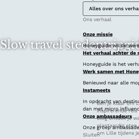
Alles over ons verha
Ons verhaal
Onze missie
Slow travel stedentripgid
Honeyguide wil de were
Het verhaal achter de
Honeyguide is het verha
Werk samen met Hone
Benieuwd naar alle mo
Instameets
In opdracht van destin
Ben je klaar om L
dan met micro influenc
inspirerende reis 
Onze ambassadeurs
blog ontdek je wa
plantaardig eten 
Onze groep ambassadeur
om Lille tijdens j
Sluiten