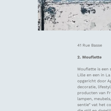
41 Rue Basse
2. Mouflette
Mouflette is een 
Lille en een in 
opgericht door Ag
decoratie, lifest
producten van Fr
lampen, meubels,
sentie”
vat het c
die stijl en dagel