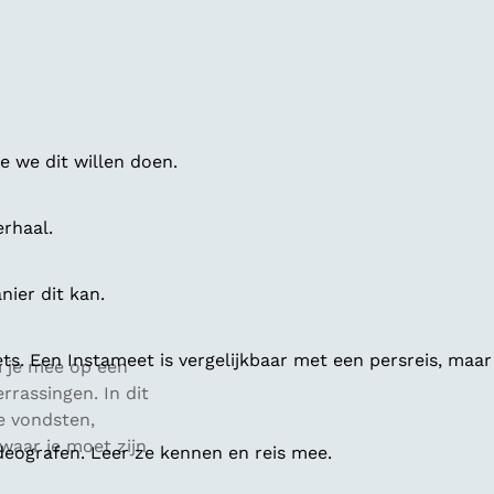
 we dit willen doen.
erhaal.
ier dit kan.
ts. Een Instameet is vergelijkbaar met een persreis, maar
m je mee op een
errassingen. In dit
ge vondsten,
waar je moet zijn
deografen. Leer ze kennen en reis mee.