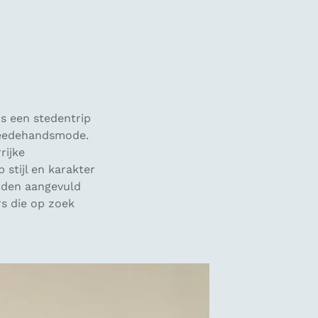
ns een stedentrip
tweedehandsmode.
rijke
 stijl en karakter
orden aangevuld
s die op zoek