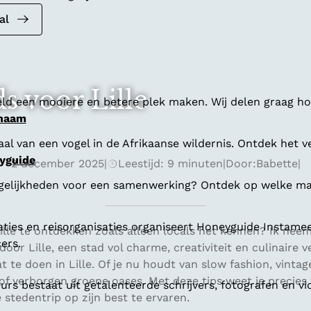
al
s voor Lille
ld een mooiere en betere plek maken. Wij delen graag hoe
 naam
al van een vogel in de Afrikaanse wildernis. Ontdek het v
yguide
2 december 2025
|
Leestijd: 9 minuten
|
Door:
Babette
|
gelijkheden voor een samenwerking? Ontdek op welke man
aties en reisorganisaties organiseert Honeyguide Instamee
ille te ontdekken zoals alleen locals het kennen? Ik nee
ers.
door Lille, een stad vol charme, creativiteit en culinaire v
t te doen in Lille. Of je nu houdt van slow fashion, vinta
of verborgen groene oases. Met deze tips weet je precies 
s bestaat uit getalenteerde schrijvers, fotografen en vi
e stedentrip op zijn best te ervaren.