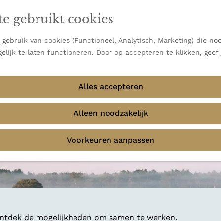
en vooral bekend om zijn indrukwekkende Alpen, maar ook
te gebruikt cookies
 uitzichten.
emmingen
gebruik van cookies (Functioneel, Analytisch, Marketing) die noo
elijk te laten functioneren. Door op accepteren te klikken, geef
Alles accepteren
Alleen noodzakelijk
Voorkeuren aanpassen
 ontdek de mogelijkheden om samen te werken.