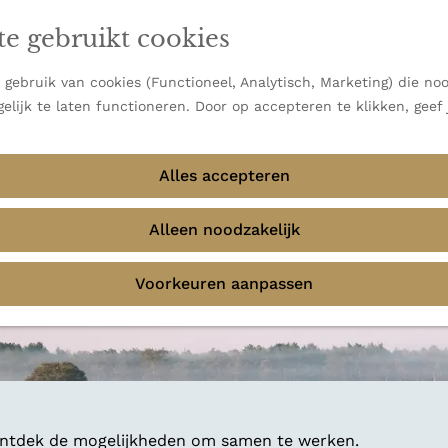
en vooral bekend om zijn indrukwekkende Alpen, maar ook
ast bij
jouw reisstijl
te gebruikt cookies
 uitzichten.
emmingen
gebruik van cookies (Functioneel, Analytisch, Marketing) die noo
f avontuur in de natuur? Onze Honeyguides geven je
elijk te laten functioneren. Door op accepteren te klikken, geef
Alles accepteren
Alleen noodzakelijk
Voorkeuren aanpassen
 ontdek de mogelijkheden om samen te werken.