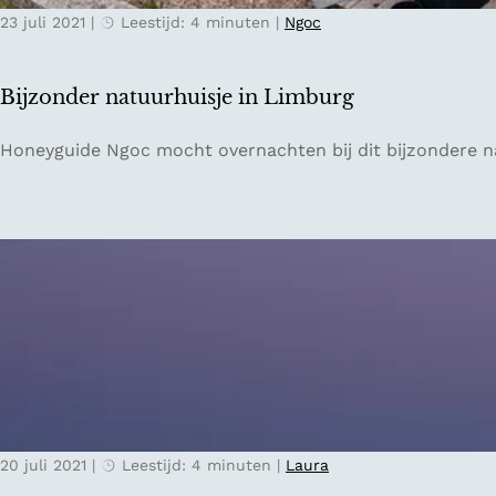
n
m
23 juli 2021
|
Leestijd: 4 minuten
|
Ngoc
i
A
n
m
d
s
Bijzonder natuurhuisje in Limburg
e
t
w
e
B
Honeyguide Ngoc mocht overnachten bij dit bijzondere 
i
r
i
l
d
j
d
a
z
e
m
o
r
n
n
n
a
d
i
a
e
s
r
r
v
V
n
a
o
a
n
l
t
N
e
20 juli 2021
|
Leestijd: 4 minuten
|
Laura
u
e
n
u