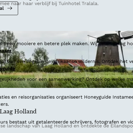
ee naar haar verblijf bij Tuinhotel Tralala.
al
ld een mooiere en betere plek maken. Wij delen graag hoe
 naam
al van een vogel in de Afrikaanse wildernis. Ontdek het v
yguide
gelijkheden voor een samenwerking? Ontdek op welke man
aties en reisorganisaties organiseert Honeyguide Instamee
ers.
h Laag Holland
s bestaat uit getalenteerde schrijvers, fotografen en vi
dse landschap van Laag Holland en ontdekte de Eilandspo