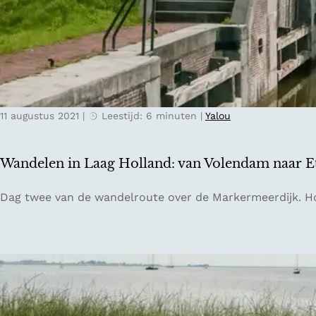
u
i
l
i
s
e
t
c
a
e
h
n
n
L
-
N
a
u
i
a
11 augustus 2021
|
Leestijd: 6 minuten
|
Yalou
p
j
g
o
m
H
p
e
o
Wandelen in Laag Holland: van Volendam naar E
h
g
l
e
e
l
W
Dag twee van de wandelroute over de Markermeerdijk. Ho
t
n
a
a
s
n
n
t
d
d
r
e
a
l
n
e
d
n