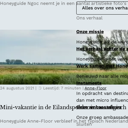
B
Honeyguide Ngoc neemt je in een aantal artistieke foto's m
Alles over ons verha
i
j
Ons verhaal
z
o
Onze missie
n
Honeyguide wil de were
d
Het verhaal achter de
e
r
Honeyguide is het verha
k
Werk samen met Hone
a
Benieuwd naar alle mo
m
Instameets
p
24 augustus 2021
|
Leestijd: 7 minuten
|
Anne-Floor
e
In opdracht van destin
r
dan met micro influenc
e
Mini-vakantie in de Eilandspolder in nostalgisc
Onze ambassadeurs
n
Onze groep ambassadeur
b
M
Honeyguide Anne-Floor verbleef in het typisch Nederlan
Sluiten
i
i