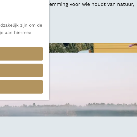
 een veelzijdige bestemming voor wie houdt van natuur,
dzakelijk zijn om de
 alle inspiratie.
 je aan hiermee