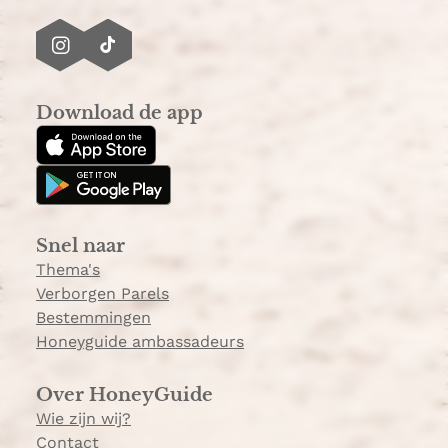
I
T
n
i
s
k
Download de app
t
T
a
o
g
k
r
a
Snel naar
m
Thema's
Verborgen Parels
Bestemmingen
Honeyguide ambassadeurs
Over HoneyGuide
Wie zijn wij?
Contact