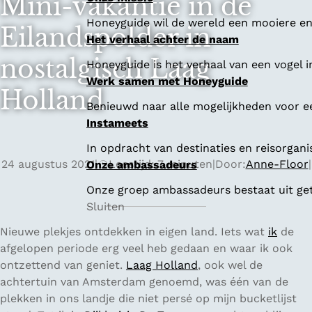
Mini-vakantie in de
Honeyguide wil de wereld een mooiere en 
Eilandspolder in
Het verhaal achter de naam
nostalgisch Laag
Honeyguide is het verhaal van een vogel i
Werk samen met Honeyguide
Holland
Benieuwd naar alle mogelijkheden voor 
Instameets
In opdracht van destinaties en reisorgan
24 augustus 2021
|
Leestijd: 7 minuten
|
Door:
Anne-Floor
|
Onze ambassadeurs
Onze groep ambassadeurs bestaat uit geta
Sluiten
Nieuwe plekjes ontdekken in eigen land. Iets wat
ik
de
afgelopen periode erg veel heb gedaan en waar ik ook
ontzettend van geniet.
Laag Holland
, ook wel de
achtertuin van Amsterdam genoemd, was één van de
plekken in ons landje die niet persé op mijn bucketlijst