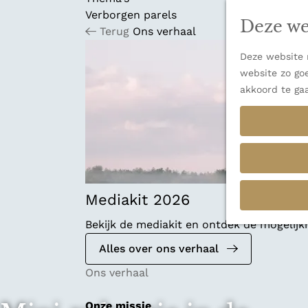
n
u
Verborgen parels
a
Deze we
Terug
Ons verhaal
n
a
Deze website m
a
website zo goe
r
akkoord te ga
d
e
h
o
m
e
p
Mediakit 2026
a
Bekijk de mediakit en ontdek de mogelij
g
e
Alles over ons verhaal
Ons verhaal
Onze missie