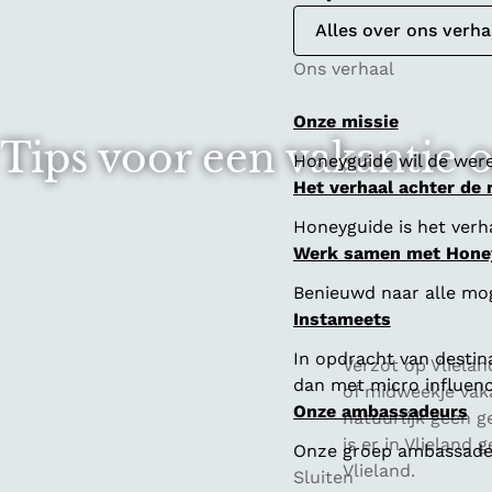
Alles over ons verha
Ons verhaal
Onze missie
Tips voor een vakantie 
Honeyguide wil de were
Het verhaal achter de
Honeyguide is het verha
Werk samen met Hone
Benieuwd naar alle mo
Instameets
In opdracht van destin
Verzot op Vlielan
dan met micro influenc
of midweekje vaka
Onze ambassadeurs
natuurlijk geen g
is er in Vlieland
Onze groep ambassadeur
Vlieland.
Sluiten