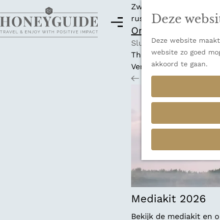
Zwitserland is misschi
Deze websi
rust en adembenemende
M
Ontdek alle best
e
Deze website maakt 
G
n
Sluiten
website zo goed mog
a
u
Thema's
akkoord te gaan.
n
Verborgen parels
a
Terug
Ons verhaal
a
r
d
e
h
o
m
e
p
a
Mediakit 2026
g
Bekijk de mediakit en
e