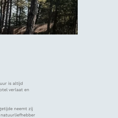
ur is altijd
hotel verlaat en
getijde neemt zij
t natuurliefhebber