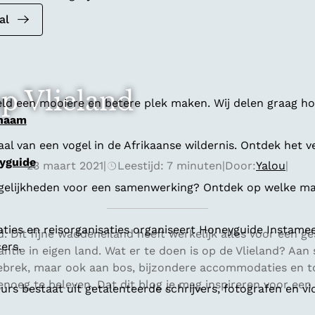
al
op Vlieland
ld een mooiere en betere plek maken. Wij delen graag hoe
 naam
al van een vogel in de Afrikaanse wildernis. Ontdek het v
yguide
23 maart 2021
|
Leestijd: 7 minuten
|
Door:
Yalou
|
gelijkheden voor een samenwerking? Ontdek op welke man
aties en reisorganisaties organiseert Honeyguide Instamee
d. Dit fijne waddeneiland heeft werkelijk alles voor een 
ers.
ntie in eigen land. Wat er te doen is op de Vlieland? Aan
ebrek, maar ook aan bos, bijzondere accommodaties en tof
 genoeg te beleven. Dat dit blog je mag inspireren voor een
s bestaat uit getalenteerde schrijvers, fotografen en vi