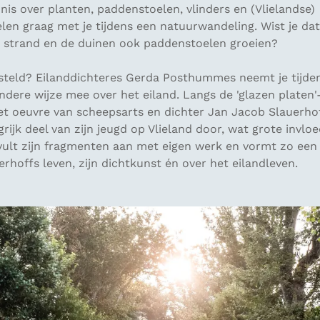
nis over planten, paddenstoelen, vlinders en (Vlielandse)
len graag met je tijdens een natuurwandeling. Wist je dat
t strand en de duinen ook paddenstoelen groeien?
gesteld? Eilanddichteres Gerda Posthummes neemt je tijd
ndere wijze mee over het eiland. Langs de 'glazen platen'
et oeuvre van scheepsarts en dichter Jan Jacob Slauerhof
rijk deel van zijn jeugd op Vlieland door, wat grote invlo
 vult zijn fragmenten aan met eigen werk en vormt zo een
erhoffs leven, zijn dichtkunst én over het eilandleven.