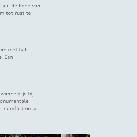
 aan de hand van
m tot rust te
laap met het
s. Een
 wanneer je bij
 monumentale
an comfort en er