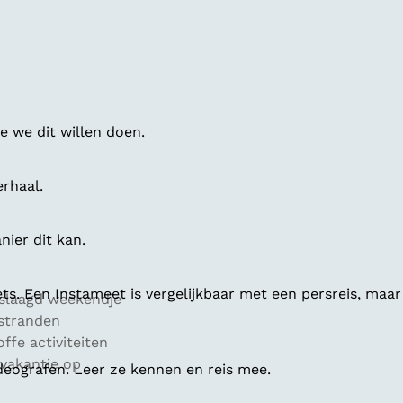
 we dit willen doen.
erhaal.
ier dit kan.
ts. Een Instameet is vergelijkbaar met een persreis, maar
geslaagd weekendje
 stranden
fe activiteiten
 vakantie op
deografen. Leer ze kennen en reis mee.