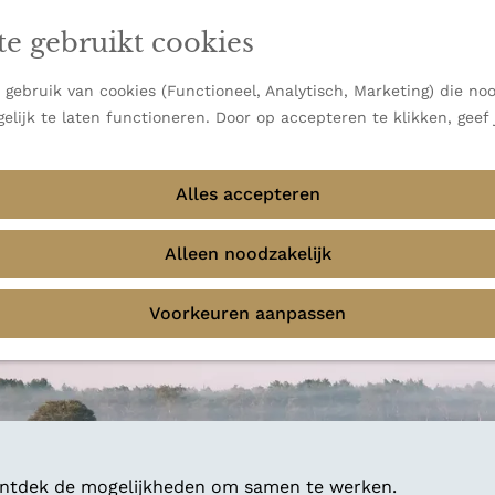
en vooral bekend om zijn indrukwekkende Alpen, maar ook
te gebruikt cookies
 uitzichten.
emmingen
gebruik van cookies (Functioneel, Analytisch, Marketing) die noo
elijk te laten functioneren. Door op accepteren te klikken, geef
Alles accepteren
Alleen noodzakelijk
Voorkeuren aanpassen
 ontdek de mogelijkheden om samen te werken.