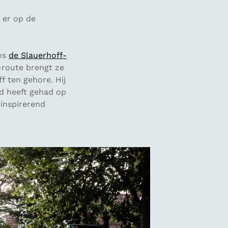
 er op de
ens
de Slauerhoff-
-route brengt ze
f ten gehore. Hij
ed heeft gehad op
 inspirerend