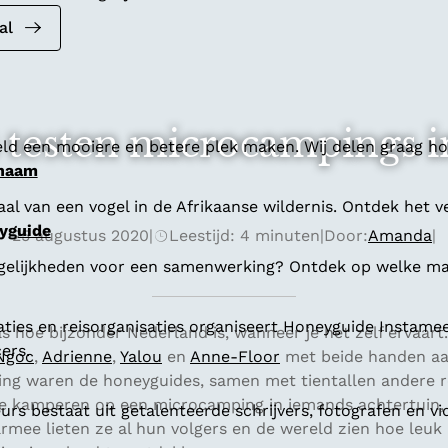
al
s testen microcampings 
ld een mooiere en betere plek maken. Wij delen graag hoe
 naam
al van een vogel in de Afrikaanse wildernis. Ontdek het v
yguide
25 augustus 2020
|
Leestijd: 4 minuten
|
Door:
Amanda
|
gelijkheden voor een samenwerking? Ontdek op welke man
aties en reisorganisaties organiseert Honeyguide Instamee
s hoe bijzonder Nederland is, wanneer je het zelf ervaart
ers.
Ngoc
,
Adrienne
,
Yalou
en
Anne-Floor
met beide handen aa
ng waren de honeyguides, samen met tientallen andere re
te kamperen op een microcamping in iemands achtertuin
s bestaat uit getalenteerde schrijvers, fotografen en vi
mee lieten ze al hun volgers en de wereld zien hoe leuk 