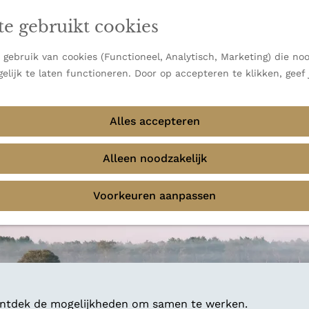
en vooral bekend om zijn indrukwekkende Alpen, maar ook
te gebruikt cookies
 uitzichten.
emmingen
gebruik van cookies (Functioneel, Analytisch, Marketing) die noo
elijk te laten functioneren. Door op accepteren te klikken, geef
Alles accepteren
Alleen noodzakelijk
Voorkeuren aanpassen
 ontdek de mogelijkheden om samen te werken.