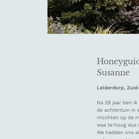
Honeyguide
Susanne
Leiderdorp, Zuid
Na 29 jaar ben ik
de achtertuin in 
mochten op de mi
was te hoog dus K
We hadden ons eig