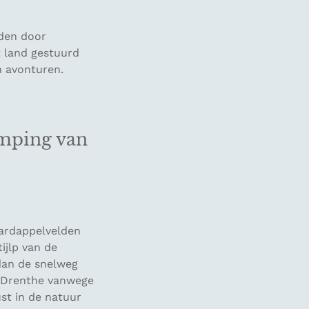
rden door
t land gestuurd
n avonturen.
mping van
aardappelvelden
ijlp van de
 dan de snelweg
or Drenthe vanwege
ust in de natuur