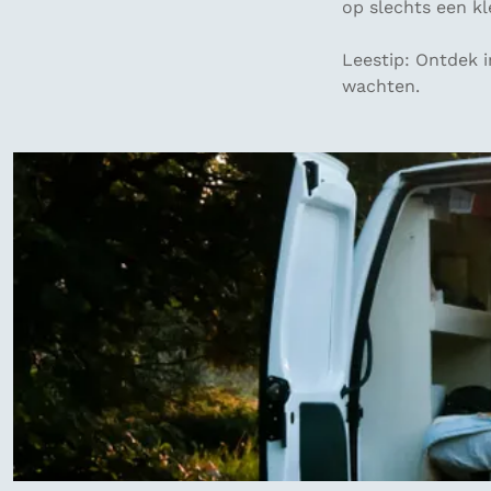
op slechts een kl
Leestip: Ontdek 
wachten.