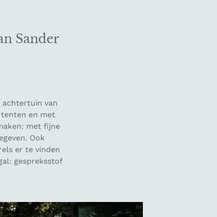
van Sander
 achtertuin van
e tenten en met
 maken: met fijne
gegeven. Ook
els er te vinden
gal: gespreksstof