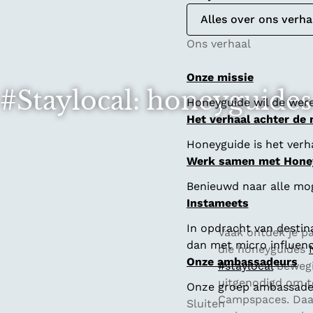
Alles over ons verha
Ons verhaal
Onze missie
#Staylocal: honeyguide
Honeyguide wil de were
Het verhaal achter de
Honeyguide is het verha
Werk samen met Hone
Benieuwd naar alle mo
Instameets
In opdracht van destin
Vaak ontdek je pa
dan met micro influenc
die honeyguides
Onze ambassadeurs
#staylocal
bewegi
uitgenodigd om 
Onze groep ambassadeur
Campspaces. Daar
Sluiten