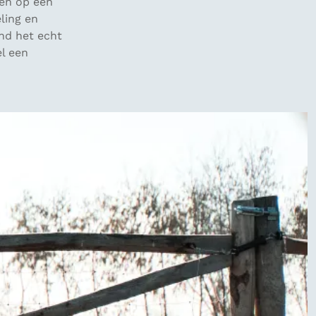
en op een
ling en
ind het echt
l een