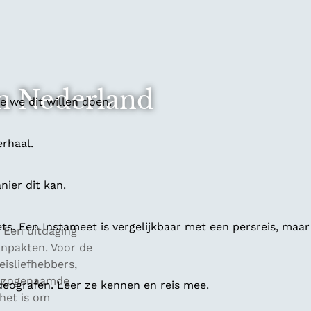
in Nederland
 we dit willen doen.
erhaal.
ier dit kan.
ts. Een Instameet is vergelijkbaar met een persreis, maar
. Een uitdaging
npakten. Voor de
isliefhebbers,
, zogenaamde
deografen. Leer ze kennen en reis mee.
het is om