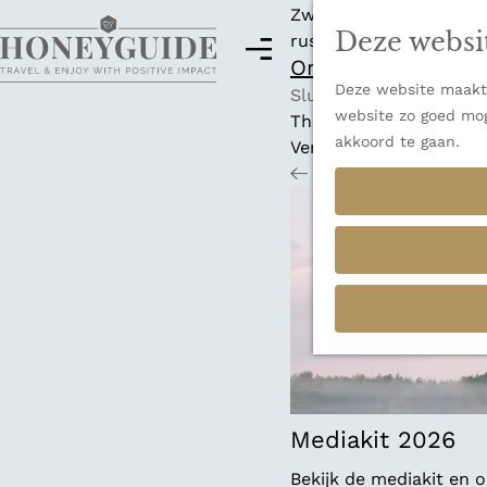
Zwitserland is misschi
Deze websi
rust en adembenemende
M
Ontdek alle best
e
Deze website maakt 
G
n
Sluiten
website zo goed mog
a
u
Thema's
akkoord te gaan.
n
Verborgen parels
a
Terug
Ons verhaal
a
r
d
e
h
o
m
e
p
a
Mediakit 2026
g
Bekijk de mediakit en
e