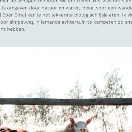
met de schapen mochten we knuffelen. Het was net slap
k is omgeven door natuur en water, ideaal voor een wande
 Boer Smul kan je het lekkerste biologisch ijsje eten. Ik v
 door simpelweg in iemands achtertuin te kamperen zo sne
unt hebben.