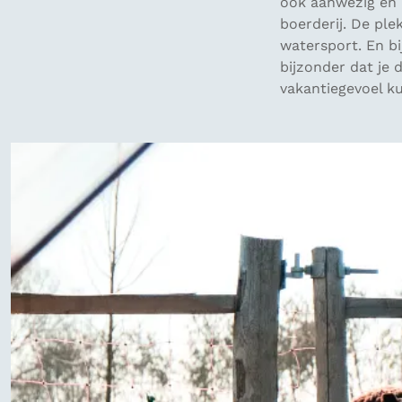
ook aanwezig en 
boerderij. De ple
watersport. En bij
bijzonder dat je
vakantiegevoel k