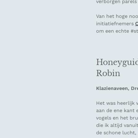
verborgen parels 
Van het hoge noo
initiatiefnemers
om een echte #sta
Honeyguid
Robin
Klazienaveen, Dr
Het was heerlijk
aan de ene kant e
vogels en het br
die ik altijd van
de schone lucht, 