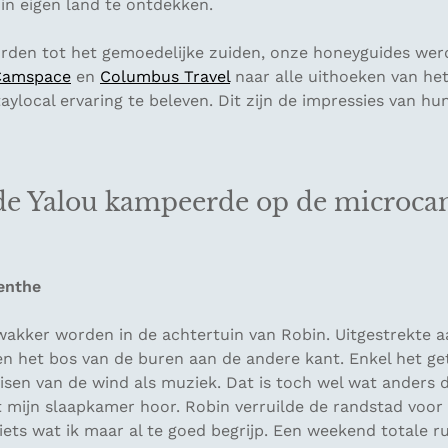
in eigen land te ontdekken.
rden tot het gemoedelijke zuiden, onze honeyguides we
Camspace
en
Columbus Travel
naar alle uithoeken van he
ylocal ervaring te beleven. Dit zijn de impressies van hu
e Yalou kampeerde op de microca
enthe
 wakker worden in de achtertuin van Robin. Uitgestrekte 
n het bos van de buren aan de andere kant. Enkel het get
uisen van de wind als muziek. Dat is toch wel wat anders
uit mijn slaapkamer hoor. Robin verruilde de randstad vo
iets wat ik maar al te goed begrijp. Een weekend totale r