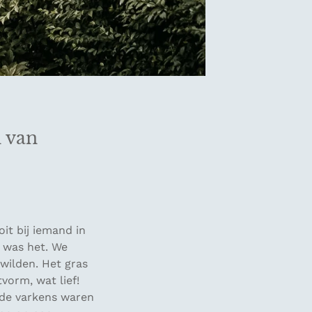
n van
it bij iemand in
g was het. We
ilden. Het gras
vorm, wat lief!
, de varkens waren