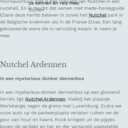
microavontuur. Dat is het concept van Nutchel in een
ze kennen en reis mee.
nutshell. En ik mocht dat samen met mede-honeyguide
Sluiten
Eliane deze herfst beleven in zowel het
Nutchel
park in
de Belgische Ardennen als in de Franse Elzas. Een lang
gekoesterde wens die in vervulling kwam. Ik neem je
mee.
Nutchel Ardennen
In een mysterieus donker dennenbos
In een mysterieus donker dennenbos op een glooiend
terrein ligt
Nutchel Ardennen
. Vlakbij het plaatsje
Martelange, tegen de grens met Luxemburg. Zodra we
onze auto op de parkeerplaats verlaten ruiken we de
geur van hout en haard. Rook kringelt uit de pijpjes
boven de verdekt en her en der verspreid opgestelde