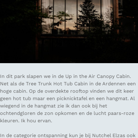
In dit park slapen we in de Up in the Air Canopy Cabin.
Net als de Tree Trunk Hot Tub Cabin in de Ardennen een
hoge cabin. Op de overdekte rooftop vinden we dit keer
geen hot tub maar een picknicktafel en een hangmat. Al
wiegend in de hangmat zie ik dan ook bij het
ochtendgloren de zon opkomen en de lucht paars-roze
kleuren. Ik hou ervan.
In de categorie ontspanning kun je bij Nutchel Elzas ook