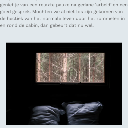
geniet je van een relaxte pauze na gedane ‘arbeid’ en een
goed gesprek. Mochten we al niet los zijn gekomen van
de hectiek van het normale leven door het rommelen in
en rond de cabin, dan gebeurt dat nu wel.