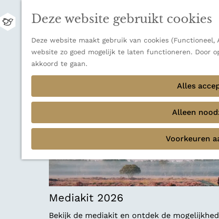
Zwitserland is misschien vooral bekend om z
Deze website gebruikt cookies
bestemming voor wie houdt van natuur, rus
M
Ontdek alle bestemmingen
e
G
Deze website maakt gebruik van cookies (Functioneel, A
n
Sluiten
a
website zo goed mogelijk te laten functioneren. Door o
u
Thema's
n
akkoord te gaan.
Verborgen parels
a
Terug
Ons verhaal
a
Alles acce
r
d
Alleen noodz
e
h
Voorkeuren a
o
m
e
p
a
Mediakit 2026
g
e
Bekijk de mediakit en ontdek de mogelijkh