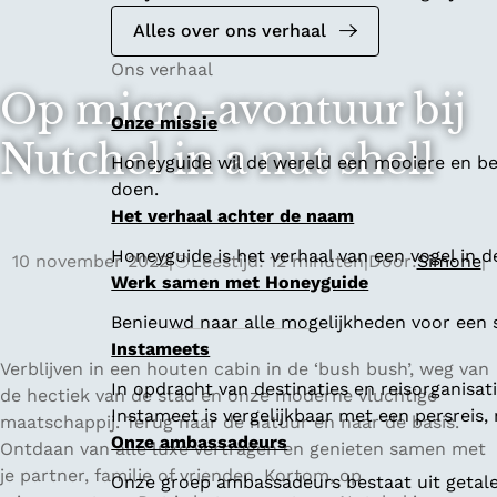
Alles over ons verhaal
Ons verhaal
Op micro-avontuur bij
Onze missie
Nutchel in a nut shell
Honeyguide wil de wereld een mooiere en bet
doen.
Het verhaal achter de naam
Honeyguide is het verhaal van een vogel in d
10 november 2022
|
Leestijd: 12 minuten
|
Door:
Simone
|
Werk samen met Honeyguide
Benieuwd naar alle mogelijkheden voor een
Instameets
Verblijven in een houten cabin in de ‘bush bush’, weg van
In opdracht van destinaties en reisorganisa
de hectiek van de stad en onze moderne vluchtige
Instameet is vergelijkbaar met een persreis
maatschappij. Terug naar de natuur en naar de basis.
Onze ambassadeurs
Ontdaan van alle luxe vertragen en genieten samen met
je partner, familie of vrienden. Kortom, op
Onze groep ambassadeurs bestaat uit getalen