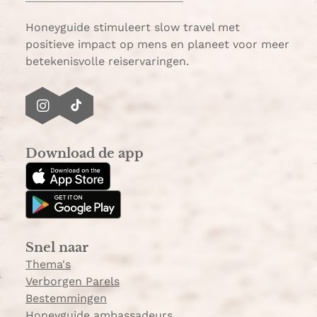
Honeyguide stimuleert slow travel met
positieve impact op mens en planeet voor meer
betekenisvolle reiservaringen.
I
T
n
i
s
k
Download de app
t
T
a
o
g
k
r
a
Snel naar
m
Thema's
Verborgen Parels
Bestemmingen
Honeyguide ambassadeurs