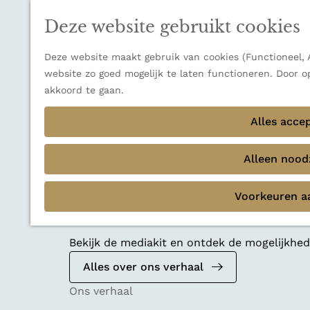
n
a
u
Thema's
n
Deze website gebruikt cookies
Verborgen parels
a
Terug
Ons verhaal
a
Deze website maakt gebruik van cookies (Functioneel, A
r
website zo goed mogelijk te laten functioneren. Door o
d
akkoord te gaan.
e
Alles acce
h
o
m
Alleen noodz
e
p
Voorkeuren a
a
Mediakit 2026
g
e
Bekijk de mediakit en ontdek de mogelijkh
Alles over ons verhaal
Ons verhaal