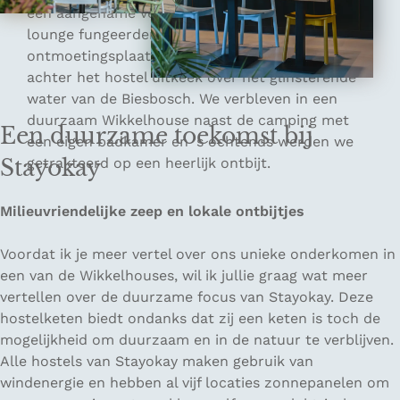
een aangename verrassing. De gezellige bar en
lounge fungeerden als een gezellige
ontmoetingsplaats, terwijl het grote terras
achter het hostel uitkeek over het glinsterende
water van de Biesbosch. We verbleven in een
duurzaam Wikkelhouse naast de camping met
Een duurzame toekomst bij
een eigen badkamer en 's ochtends werden we
Stayokay
getrakteerd op een heerlijk ontbijt.
Milieuvriendelijke zeep en lokale ontbijtjes
Voordat ik je meer vertel over ons unieke onderkomen in
een van de Wikkelhouses, wil ik jullie graag wat meer
vertellen over de duurzame focus van Stayokay. Deze
hostelketen biedt ondanks dat zij een keten is toch de
mogelijkheid om duurzaam en in de natuur te verblijven.
Alle hostels van Stayokay maken gebruik van
windenergie en hebben al vijf locaties zonnepanelen om