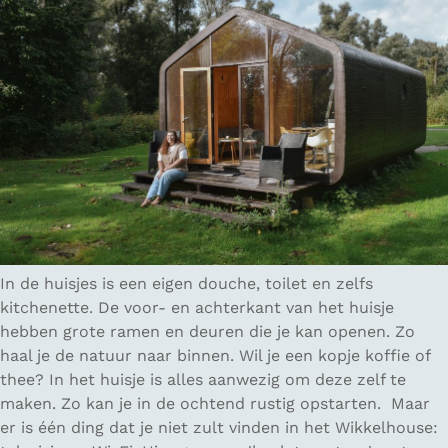
In de huisjes is een eigen douche, toilet en zelfs
kitchenette. De voor- en achterkant van het huisje
hebben grote ramen en deuren die je kan openen. Zo
haal je de natuur naar binnen. Wil je een kopje koffie of
thee? In het huisje is alles aanwezig om deze zelf te
maken. Zo kan je in de ochtend rustig opstarten. Maar
er is één ding dat je niet zult vinden in het Wikkelhouse: