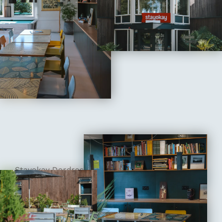
Stayokay Dordrecht, gelegen tussen water en
natuur, is een waar juweeltje. Met Nationaal Park
de Biesbosch als achtertuin en de stad
Dordrecht vlakbij, wisten we dat we een super
fijn verblijf tegemoet gingen. Het hostel zelf was