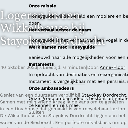
Onze missie
Logeren in een
Honeyguide wil de wereld een mooiere en bet
doen.
Wikkelhouse bij
Het verhaal achter de naam
Stayokay Dordrecht
Honeyguide is het verhaal van een vogel in d
Werk samen met Honeyguide
Benieuwd naar alle mogelijkheden voor een
Instameets
10 oktober 2023
|
Leestijd: 6 minuten
|
Door:
Anne-Floor
|
In opdracht van destinaties en reisorganisa
Instameet is vergelijkbaar met een persreis
Onze ambassadeurs
Geniet van een duurzaam verblijf bij
Stayokay Dordrecht
.
Onze groep ambassadeurs bestaat uit getalen
Samen met mijn vriend kreeg ik de kans om te genieten
ze kennen en reis mee.
in een tiny house dat gemaakt is van recyclebaar karton.
Sluiten
De Wikkelhouses van Stayokay Dordrecht liggen aan het
water van de Biesbosch. Een perfecte uitvalsbasis om op