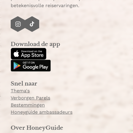
betekenisvolle reiservaringen.
I
T
n
i
s
k
Download de app
t
T
a
o
g
k
r
a
Snel naar
m
Thema's
Verborgen Parels
Bestemmingen
Honeyguide ambassadeurs
Over HoneyGuide