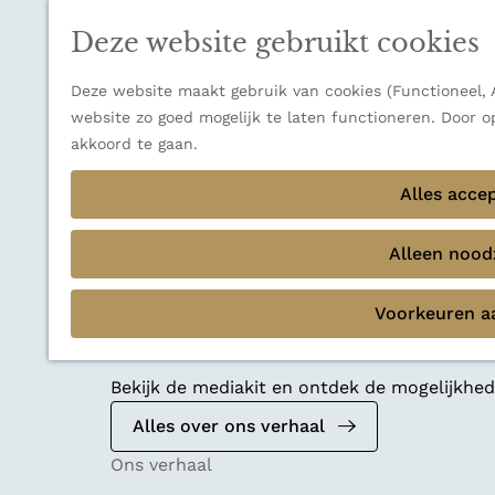
n
a
u
Thema's
n
Deze website gebruikt cookies
Verborgen parels
a
Terug
Ons verhaal
a
Deze website maakt gebruik van cookies (Functioneel, A
r
website zo goed mogelijk te laten functioneren. Door o
d
akkoord te gaan.
e
Alles acce
h
o
m
Alleen noodz
e
p
Voorkeuren a
a
Mediakit 2026
g
e
Bekijk de mediakit en ontdek de mogelijkh
Alles over ons verhaal
Ons verhaal