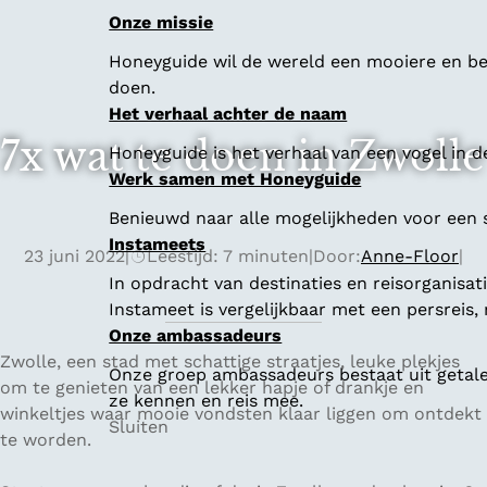
Onze missie
Honeyguide wil de wereld een mooiere en bet
doen.
Het verhaal achter de naam
7x wat te doen in Zwolle
Honeyguide is het verhaal van een vogel in d
Werk samen met Honeyguide
Benieuwd naar alle mogelijkheden voor een
Instameets
23 juni 2022
|
Leestijd: 7 minuten
|
Door:
Anne-Floor
|
In opdracht van destinaties en reisorganisa
Instameet is vergelijkbaar met een persreis
Onze ambassadeurs
Zwolle, een stad met schattige straatjes, leuke plekjes
Onze groep ambassadeurs bestaat uit getalen
om te genieten van een lekker hapje of drankje en
ze kennen en reis mee.
winkeltjes waar mooie vondsten klaar liggen om ontdekt
Sluiten
te worden.