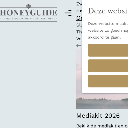
Zwitserland is misschi
Deze websi
rust en adembenemende
M
Ontdek alle best
e
Deze website maakt 
G
n
Sluiten
website zo goed mog
a
u
Thema's
akkoord te gaan.
n
Verborgen parels
a
Terug
Ons verhaal
a
r
d
e
h
o
m
e
p
a
Mediakit 2026
g
Bekijk de mediakit en
e