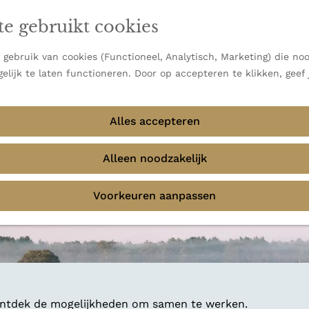
en vooral bekend om zijn indrukwekkende Alpen, maar ook
te gebruikt cookies
 uitzichten.
emmingen
gebruik van cookies (Functioneel, Analytisch, Marketing) die noo
elijk te laten functioneren. Door op accepteren te klikken, geef
Alles accepteren
Alleen noodzakelijk
Voorkeuren aanpassen
 ontdek de mogelijkheden om samen te werken.