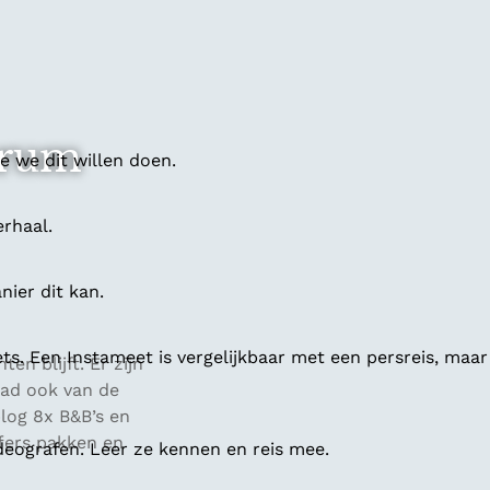
trum
 we dit willen doen.
erhaal.
ier dit kan.
ts. Een Instameet is vergelijkbaar met een persreis, maar
en blijft. Er zijn
tad ook van de
blog 8x B&B’s en
ffers pakken en
deografen. Leer ze kennen en reis mee.