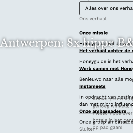
Alles over ons verha
Ons verhaal
Onze missie
Antwerpen: 8x hippe B&B
Honeyguide wil de were
Het verhaal achter de
Honeyguide is het verha
Werk samen met Hone
Benieuwd naar alle mo
Instameets
In opdracht van destin
Antwerpen is altij
dan met micro influenc
genoeg winkels, 
Onze ambassadeurs
meest hippe overn
hotels in het cen
Onze groep ambassadeur
op pad gaan!
Sluiten