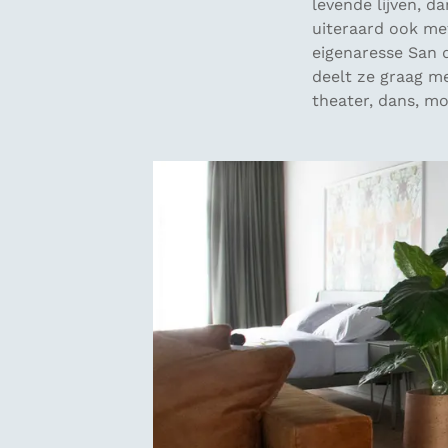
levende lijven, d
uiteraard ook met
eigenaresse San d
deelt ze graag me
theater, dans, mo