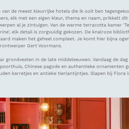
 van de meest kleurrijke hotels die ik ooit ben tegengek
rs, elk met een eigen kleur, thema en naam, prikkelt dit 
rpen al je zintuigen. Van de warme terracotta kamer 'Ter
ne', elk detail is zorgvuldig gekozen. De knalroze biblio
aard maken het geheel compleet. Je komt hier bijna ogen
urontwerper Gert Voormans.
ar grondvesten in de late middeleeuwen. Vandaag de dag
 poorthuis, Chinese pagode en authentieke ornamenten 
uden karretjes en antieke tierlantijntjes. Slapen bij Flora 