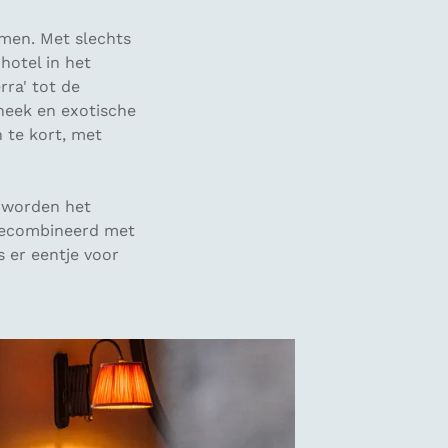
omen. Met slechts
hotel in het
ra' tot de
theek en exotische
 te kort, met
 worden het
gecombineerd met
is er eentje voor