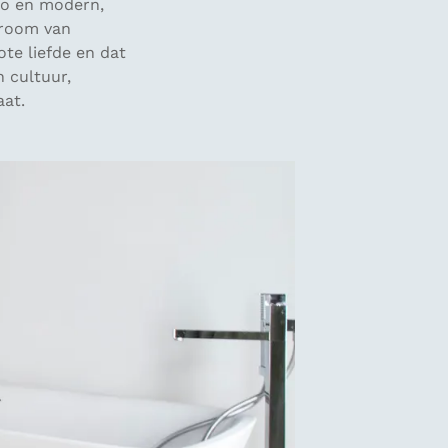
tro en modern,
droom van
te liefde en dat
n cultuur,
aat.