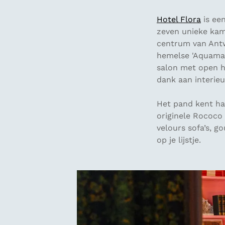
Hotel Flora
is een
zeven unieke kame
centrum van Antwe
hemelse 'Aquamari
salon met open h
dank aan interie
Het pand kent ha
originele Rococo
velours sofa’s, go
op je lijstje.