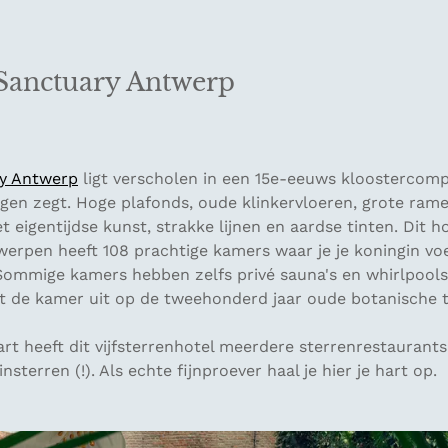
 Sanctuary Antwerp
ry Antwerp
ligt verscholen in een 15e-eeuws kloostercomp
egen zegt. Hoge plafonds, oude klinkervloeren, grote rame
 eigentijdse kunst, strakke lijnen en aardse tinten. Dit ho
erpen heeft 108 prachtige kamers waar je je koningin voe
Sommige kamers hebben zelfs privé sauna's en whirlpools.
uit de kamer uit op de tweehonderd jaar oude botanische t
art heeft dit vijfsterrenhotel meerdere sterrenrestaurants
insterren (!). Als echte fijnproever haal je hier je hart op.