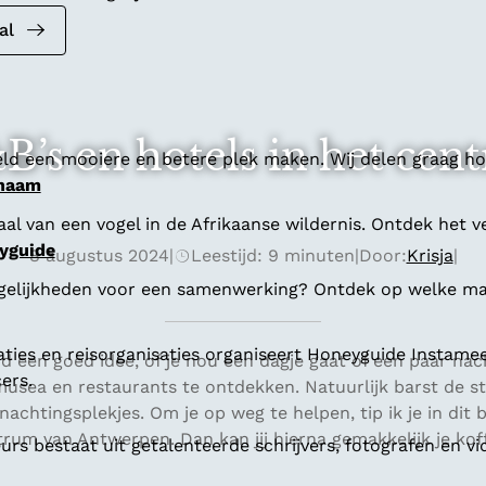
al
’s en hotels in het cen
ld een mooiere en betere plek maken. Wij delen graag hoe
 naam
al van een vogel in de Afrikaanse wildernis. Ontdek het v
yguide
8 augustus 2024
|
Leestijd: 9 minuten
|
Door:
Krisja
|
gelijkheden voor een samenwerking? Ontdek op welke man
aties en reisorganisaties organiseert Honeyguide Instamee
d een goed idee, of je nou een dagje gaat of een paar nacht
ers.
musea en restaurants te ontdekken. Natuurlijk barst de s
achtingsplekjes. Om je op weg te helpen, tip ik je in dit 
trum van Antwerpen. Dan kan jij hierna gemakkelijk je ko
s bestaat uit getalenteerde schrijvers, fotografen en vi