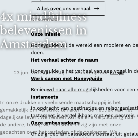
Alles over ons verhaal
4x mindfulness
Ons verhaal
belevenissen in
Onze missie
Amsterdam
Honeyguide wil de wereld een mooiere en bet
doen.
Het verhaal achter de naam
Honeyguide is het verhaal van een vogel in d
23 juni 2023
|
Leestijd: 5 minuten
|
Door:
Krisja
|
Werk samen met Honeyguide
Benieuwd naar alle mogelijkheden voor een
Instameets
In onze drukke en veeleisende maatschappij is het
In opdracht van destinaties en reisorganisa
gemakkelijk om verstrikt te raken in de hectiek van het
Instameet is vergelijkbaar met een persreis
dagelijkse leven. We rennen van de ene verplichting naar
Onze ambassadeurs
de andere, terwijl we constant bezig zijn met onze
gedachten over het verleden of de toekomst. We
Onze groep ambassadeurs bestaat uit getalen