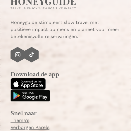
Honeyguide stimuleert slow travel met
positieve impact op mens en planeet voor meer
betekenisvolle reiservaringen.
I
T
n
i
s
k
Download de app
t
T
a
o
g
k
r
a
Snel naar
m
Thema's
Verborgen Parels