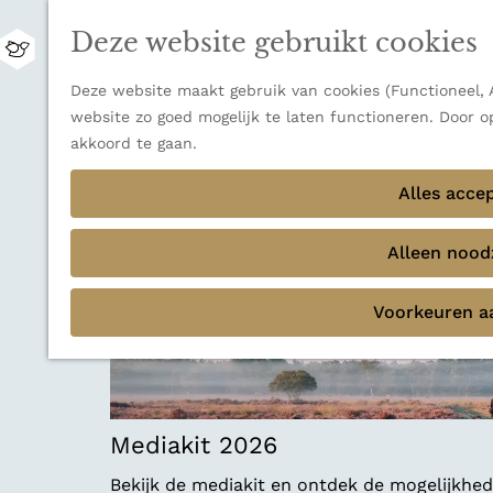
Zwitserland is misschien vooral bekend om z
Deze website gebruikt cookies
bestemming voor wie houdt van natuur, rus
M
Ontdek alle bestemmingen
e
G
Deze website maakt gebruik van cookies (Functioneel, A
n
Sluiten
a
website zo goed mogelijk te laten functioneren. Door o
u
Thema's
n
akkoord te gaan.
Verborgen parels
a
Terug
Ons verhaal
a
Alles acce
r
d
Alleen noodz
e
h
Voorkeuren a
o
m
e
p
a
Mediakit 2026
g
e
Bekijk de mediakit en ontdek de mogelijkh