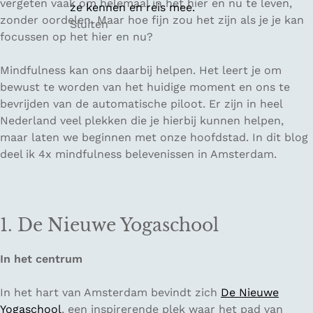
vergeten vaak om helemaal in het hier en nu te leven,
ze kennen en reis mee.
zonder oordelen. Maar hoe fijn zou het zijn als je je kan
Sluiten
focussen op het hier en nu?
Mindfulness kan ons daarbij helpen. Het leert je om
bewust te worden van het huidige moment en ons te
bevrijden van de automatische piloot. Er zijn in heel
Nederland veel plekken die je hierbij kunnen helpen,
maar laten we beginnen met onze hoofdstad. In dit blog
deel ik 4x mindfulness belevenissen in Amsterdam.
1. De Nieuwe Yogaschool
In het centrum
In het hart van Amsterdam bevindt zich
De Nieuwe
Yogaschool
, een inspirerende plek waar het pad van