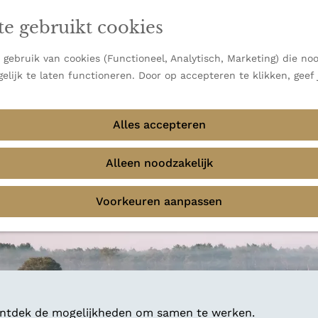
en vooral bekend om zijn indrukwekkende Alpen, maar ook
ast bij
jouw reisstijl
te gebruikt cookies
 uitzichten.
emmingen
gebruik van cookies (Functioneel, Analytisch, Marketing) die noo
f avontuur in de natuur? Onze Honeyguides geven je
elijk te laten functioneren. Door op accepteren te klikken, geef
Alles accepteren
Alleen noodzakelijk
Voorkeuren aanpassen
 ontdek de mogelijkheden om samen te werken.