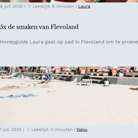
t
8 juli 2020
|
Leestijd: 6 minuten
|
Laura
e
-
s
T
t
w
5x de smaken van Flevoland
e
e
m
n
5
Honeyguide Laura gaat op pad in Flevoland om te proeven 
m
t
x
i
e
d
n
:
e
g
d
s
v
a
m
o
g
a
o
1
k
r
e
e
n
e
v
n
a
z
1 juli 2020
|
Leestijd: 5 minuten
|
Yalou
n
o
F