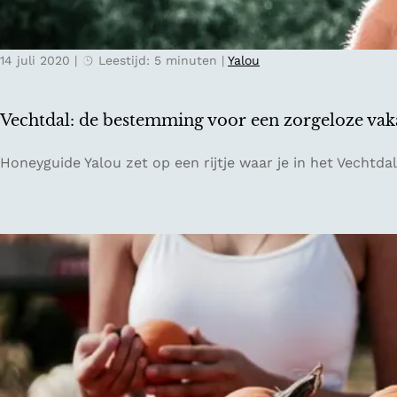
e
i
r
e
k
14 juli 2020
|
Leestijd: 5 minuten
|
Yalou
t
e
s
n
e
n
Vechtdal: de bestemming voor een zorgeloze vak
n
e
d
n
V
Honeyguide Yalou zet op een rijtje waar je in het Vechtda
o
:
e
o
d
c
r
a
h
N
g
t
o
2
d
o
a
r
l
d
:
o
d
o
e
s
b