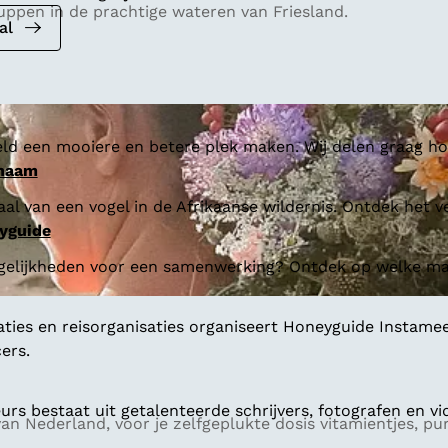
ppen in de prachtige wateren van Friesland.
al
ld een mooiere en betere plek maken. Wij delen graag hoe
 naam
al van een vogel in de Afrikaanse wildernis. Ontdek het v
yguide
gelijkheden voor een samenwerking? Ontdek op welke man
aties en reisorganisaties organiseert Honeyguide Instamee
ers.
s bestaat uit getalenteerde schrijvers, fotografen en vi
n Nederland, voor je zelfgeplukte dosis vitamientjes, p