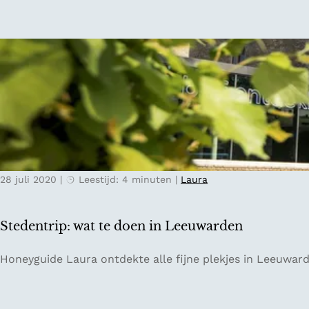
e
d
s
u
l
u
a
r
n
z
d
a
m
e
p
l
28 juli 2020
|
Leestijd: 4 minuten
|
Laura
u
k
t
Stedentrip: wat te doen in Leeuwarden
u
i
S
Honeyguide Laura ontdekte alle fijne plekjes in Leeuward
n
t
e
e
n
d