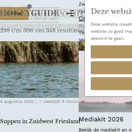
Zwitserland is misschi
Vind een avontuur dat p
Deze websi
W
rust en adembenemende
M
Filter
Ontdek alle best
e
a
Deze website maakt 
G
n
Sluiten
Op zoek naar de ultieme rondreis, een stedentrip o
298 t/m 306 van 348 resultaten
t
website zo goed mog
a
u
Thema's
akkoord te gaan.
n
Verborgen parels
z
a
Terug
Ons verhaal
o
a
r
e
d
k
e
h
j
o
e
m
4 augustus 2020
|
Leestijd: 9 minuten
|
Wiepkje
e
?
p
a
Mediakit 2026
Suppen in Zuidwest Friesland
g
Bekijk de mediakit en
e