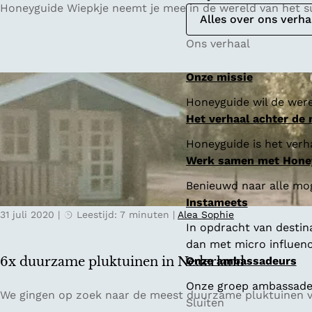
S
Honeyguide Wiepkje neemt je mee in de wereld van het su
Alles over ons verha
u
p
Ons verhaal
p
e
Onze missie
n
Honeyguide wil de were
i
Het verhaal achter de
n
Z
Honeyguide is het verha
u
Werk samen met Hone
i
Benieuwd naar alle mo
d
Instameets
w
31 juli 2020
|
Leestijd: 7 minuten
|
Alea Sophie
e
In opdracht van destin
s
dan met micro influenc
t
6x duurzame pluktuinen in Nederland
Onze ambassadeurs
F
Onze groep ambassadeur
r
6
We gingen op zoek naar de meest duurzame pluktuinen va
Sluiten
i
x