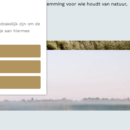
 een veelzijdige bestemming voor wie houdt van natuur,
dzakelijk zijn om de
 alle inspiratie.
 je aan hiermee