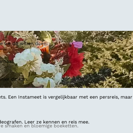
 we dit willen doen.
erhaal.
ier dit kan.
ts. Een Instameet is vergelijkbaar met een persreis, maar
deografen. Leer ze kennen en reis mee.
ure smaken en bloemige boeketten.