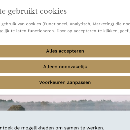
en vooral bekend om zijn indrukwekkende Alpen, maar ook
ast bij
jouw reisstijl
te gebruikt cookies
 uitzichten.
emmingen
gebruik van cookies (Functioneel, Analytisch, Marketing) die noo
f avontuur in de natuur? Onze Honeyguides geven je
elijk te laten functioneren. Door op accepteren te klikken, geef
Alles accepteren
Alleen noodzakelijk
Voorkeuren aanpassen
 ontdek de mogelijkheden om samen te werken.