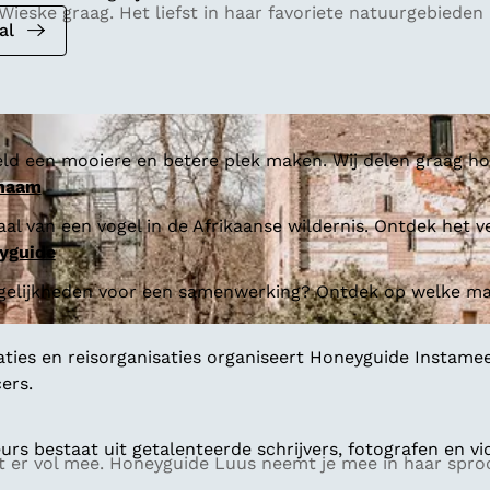
ieske graag. Het liefst in haar favoriete natuurgebieden i
al
ld een mooiere en betere plek maken. Wij delen graag hoe
 naam
al van een vogel in de Afrikaanse wildernis. Ontdek het v
yguide
gelijkheden voor een samenwerking? Ontdek op welke man
aties en reisorganisaties organiseert Honeyguide Instamee
ers.
s bestaat uit getalenteerde schrijvers, fotografen en vi
 er vol mee. Honeyguide Luus neemt je mee in haar sprook