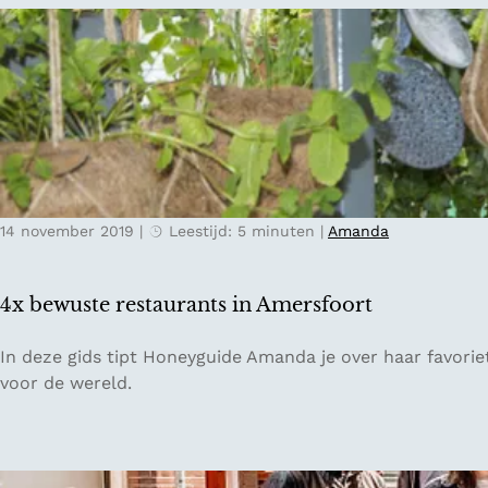
d
i
e
j
U
z
t
o
r
n
e
d
c
e
h
r
t
14 november 2019
|
Leestijd: 5 minuten
|
Amanda
e
s
d
e
e
H
4x bewuste restaurants in Amersfoort
s
e
i
u
4
In deze gids tipt Honeyguide Amanda je over haar favorie
g
v
x
voor de wereld.
n
e
b
h
l
e
o
r
w
t
u
u