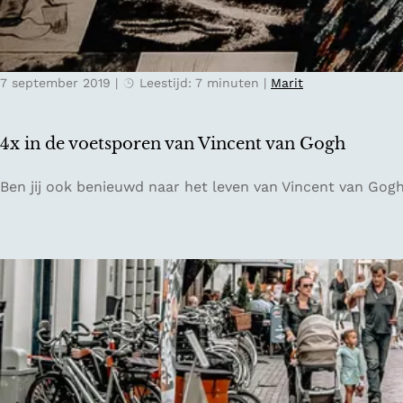
g
a
g
H
7 september 2019
|
Leestijd: 7 minuten
|
Marit
o
l
l
4x in de voetsporen van Vincent van Gogh
a
n
4
Ben jij ook benieuwd naar het leven van Vincent van Gogh
d
x
i
n
d
e
v
o
e
t
s