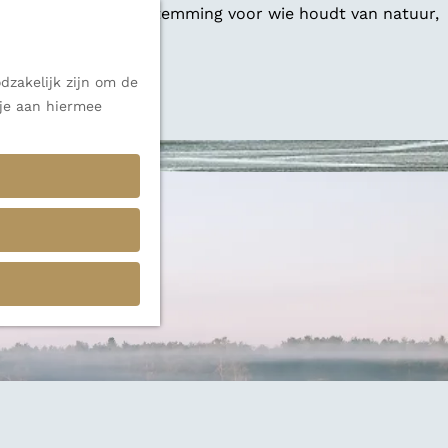
 een veelzijdige bestemming voor wie houdt van natuur,
dzakelijk zijn om de
 alle inspiratie.
 je aan hiermee