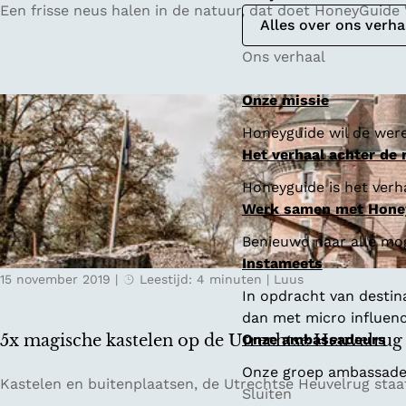
3
Een frisse neus halen in de natuur, dat doet HoneyGuide W
Alles over ons verha
x
m
Ons verhaal
o
o
Onze missie
i
Honeyguide wil de were
e
Het verhaal achter de
n
a
Honeyguide is het verha
t
Werk samen met Hone
u
Benieuwd naar alle mo
u
Instameets
r
15 november 2019
|
Leestijd: 4 minuten
|
Luus
g
In opdracht van destin
e
dan met micro influenc
b
5x magische kastelen op de Utrechtse Heuvelrug
Onze ambassadeurs
i
Onze groep ambassadeur
e
5
Kastelen en buitenplaatsen, de Utrechtse Heuvelrug staat
Sluiten
d
x