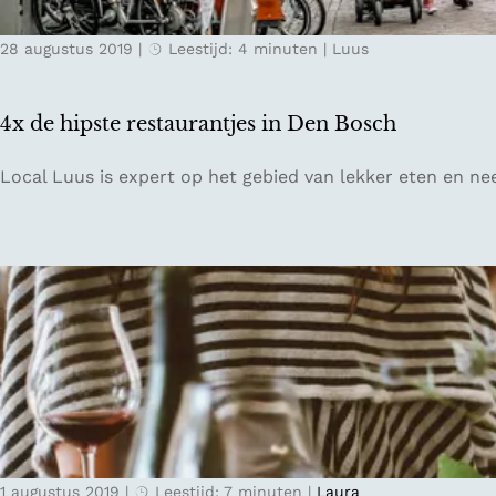
p
28 augustus 2019
|
Leestijd: 4 minuten
|
Luus
o
r
e
4x de hipste restaurantjes in Den Bosch
n
v
4
Local Luus is expert op het gebied van lekker eten en ne
a
x
n
d
V
e
i
h
n
i
c
p
e
s
n
t
t
e
v
r
a
e
n
1 augustus 2019
|
Leestijd: 7 minuten
|
Laura
s