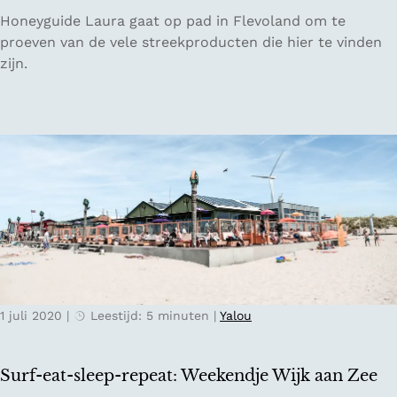
m
d
5
Honeyguide Laura gaat op pad in Flevoland om te
i
a
x
proeven van de vele streekproducten die hier te vinden
n
g
d
zijn.
g
1
e
v
s
o
m
o
a
r
k
e
e
e
n
n
v
z
a
o
n
r
F
g
1 juli 2020
|
Leestijd: 5 minuten
|
Yalou
l
e
e
l
v
o
Surf-eat-sleep-repeat: Weekendje Wijk aan Zee
o
z