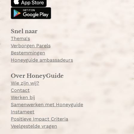
a
o
n
g
k
Z
r
e
a
e
Snel naar
m
Thema's
Verborgen Parels
Bestemmingen
Honeyguide ambassadeurs
Over HoneyGuide
Wie zijn wij?
Contact
Werken bij
Samenwerken met Honeyguide
Instameet
Positieve Impact Criteria
Veelgestelde vragen