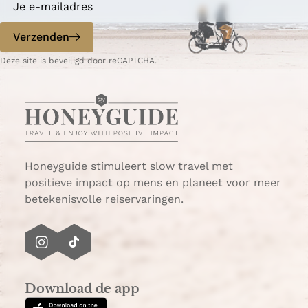
e
e
n
a
p
d
Verzenden
t
a
e
:
g
p
Deze site is beveiligd door reCAPTCHA.
W
i
a
e
n
g
e
a
i
k
n
e
a
n
Honeyguide stimuleert slow travel met
d
positieve impact op mens en planeet voor meer
j
betekenisvolle reiservaringen.
e
W
i
I
T
j
n
i
k
s
k
a
Download de app
t
T
a