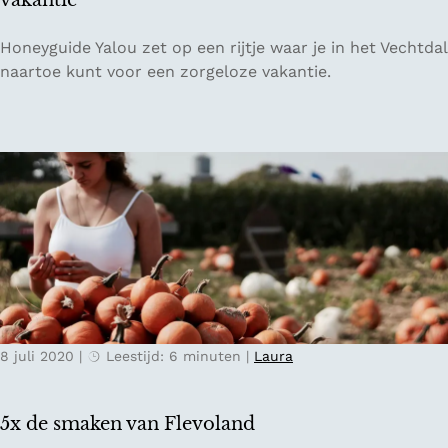
vakantie
o
2
r
V
Honeyguide Yalou zet op een rijtje waar je in het Vechtdal
N
e
naartoe kunt voor een zorgeloze vakantie.
o
c
o
h
r
t
d
d
o
a
o
l
s
:
t
d
-
e
T
b
w
e
e
8 juli 2020
|
Leestijd: 6 minuten
|
Laura
s
n
t
t
e
e
5x de smaken van Flevoland
m
: