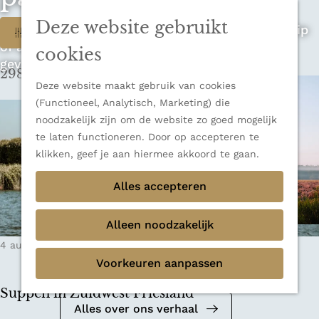
n
u
Sluiten
n
Deze website gebruikt
W
Op zoek naar de ultieme rondreis, een stedentrip
Filter
Thema's
a
of avontuur in de natuur? Onze Honeyguides
Verborgen parels
a
a
cookies
geven je alle inspiratie.
Terug
Ons verhaal
r
298 t/m 306 van 348 resultaten
t
d
Deze website maakt gebruik van cookies
e
z
(Functioneel, Analytisch, Marketing) die
h
noodzakelijk zijn om de website zo goed mogelijk
o
o
te laten functioneren. Door op accepteren te
m
e
klikken, geef je aan hiermee akkoord te gaan.
e
k
Alles accepteren
p
a
j
g
Alleen noodzakelijk
e
e
Mediakit 2026
4 augustus 2020
|
Leestijd: 9 minuten
|
Wiepkje
?
Voorkeuren aanpassen
Bekijk de mediakit en ontdek de
mogelijkheden om samen te werken.
Suppen in Zuidwest Friesland
Alles over ons verhaal