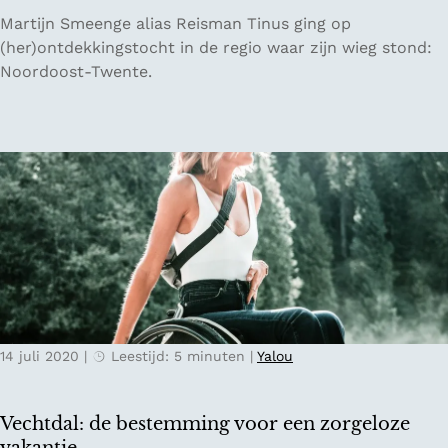
T
p
T
Martijn Smeenge alias Reisman Tinus ging op
w
h
w
(her)ontdekkingstocht in de regio waar zijn wieg stond:
e
e
e
Noordoost-Twente.
n
n
e
t
d
e
a
v
g
e
e
r
n
k
f
e
i
n
e
n
t
e
s
n
14 juli 2020
|
Leestijd: 5 minuten
|
Yalou
e
:
n
d
d
a
Vechtdal: de bestemming voor een zorgeloze
o
g