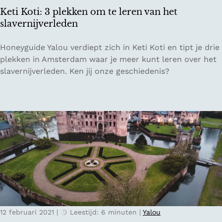
a
g
Keti Koti: 3 plekken om te leren van het
l
o
slavernijverleden
e
e
n
d
K
Honeyguide Yalou verdiept zich in Keti Koti en tipt je drie
k
e
e
plekken in Amsterdam waar je meer kunt leren over het
u
r
t
slavernijverleden. Ken jij onze geschiedenis?
n
e
i
t
n
K
b
o
o
e
p
t
l
d
i
e
e
:
v
V
3
e
e
p
n
l
l
u
e
w
k
e
12 februari 2021
|
Leestijd: 6 minuten
|
Yalou
k