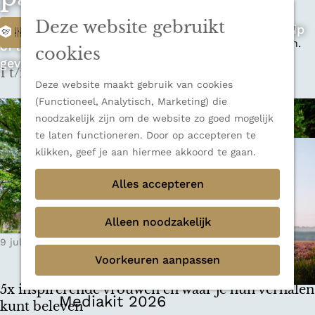
zijn indrukwekkende Alpen, maar ook een
Deze website gebruikt
W
veelzijdige bestemming voor wie houdt van
M
Op zoek naar de ultieme rondreis, een stedentrip
Filter
natuur, rust en adembenemende uitzichten.
e
G
of avontuur in de natuur? Onze Honeyguides
a
cookies
Ontdek alle bestemmingen
n
a
geven je alle inspiratie.
1 t/m 9 van 16 resultaten
t
u
Sluiten
n
Deze website maakt gebruik van cookies
Thema's
a
z
(Functioneel, Analytisch, Marketing) die
Verborgen parels
a
noodzakelijk zijn om de website zo goed mogelijk
o
Terug
Ons verhaal
r
te laten functioneren. Door op accepteren te
d
e
klikken, geef je aan hiermee akkoord te gaan.
e
k
h
Alles accepteren
o
j
m
Alleen noodzakelijk
e
e
9 juli 2025
|
Leestijd: 9 minuten
|
Jeske
p
?
Voorkeuren aanpassen
a
g
5x inspirerende vrouwen en waar je hun verhalen
e
Mediakit 2026
kunt beleven