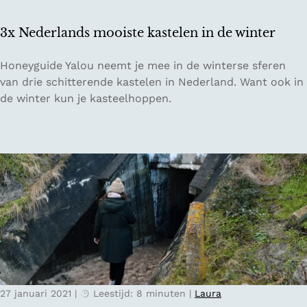
e
n
3x Nederlands mooiste kastelen in de winter
o
m
3
Honeyguide Yalou neemt je mee in de winterse sferen
t
x
van drie schitterende kastelen in Nederland. Want ook in
e
N
de winter kun je kasteelhoppen.
l
e
e
d
r
e
e
r
n
l
v
a
a
n
n
d
h
s
e
m
t
o
s
27 januari 2021
|
Leestijd: 8 minuten
|
Laura
o
l