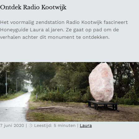
e
l
Ontdek Radio Kootwijk
d
i
a
n
O
Het voormalig zendstation Radio Kootwijk fascineert
:
i
n
Honeyguide Laura al jaren. Ze gaat op pad om de
B
e
t
verhalen achter dit monument te ontdekken.
l
d
i
e
n
k
d
R
W
a
a
d
l
i
l
o
s
K
G
o
a
o
l
7 juni 2020
|
Leestijd: 5 minuten
|
Laura
t
l
w
e