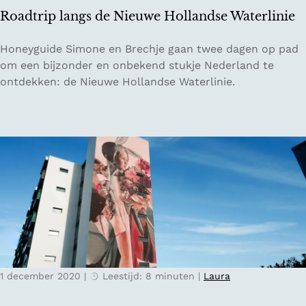
o
t
Roadtrip langs de Nieuwe Hollandse Waterlinie
u
e
t
r
R
Honeyguide Simone en Brechje gaan twee dagen op pad
e
o
om een bijzonder en onbekend stukje Nederland te
i
a
ontdekken: de Nieuwe Hollandse Waterlinie.
n
d
G
t
o
r
e
i
r
p
e
l
e
a
-
n
O
g
v
s
e
d
r
1 december 2020
|
Leestijd: 8 minuten
|
Laura
e
f
N
l