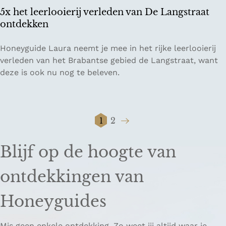
i
r
5x het leerlooierij verleden van De Langstraat
j
y
ontdekken
k
5
Honeyguide Laura neemt je mee in het rijke leerlooierij
x
verleden van het Brabantse gebied de Langstraat, want
h
deze is ook nu nog te beleven.
e
t
l
1
2
e
H
G
G
e
u
a
a
r
Blijf op de hoogte van
i
n
n
l
d
a
a
o
ontdekkingen van
i
a
a
o
g
r
r
i
Honeyguides
e
p
d
e
p
a
e
r
a
g
v
Mis geen enkele ontdekking. Zo weet jij altijd waar je