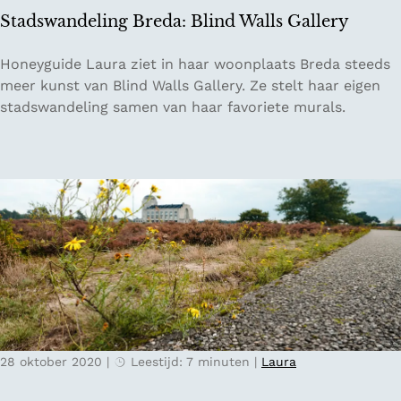
i
a
Stadswandeling Breda: Blind Walls Gallery
e
k
u
k
S
Honeyguide Laura ziet in haar woonplaats Breda steeds
w
e
t
meer kunst van Blind Walls Gallery. Ze stelt haar eigen
e
e
a
stadswandeling samen van haar favoriete murals.
H
d
o
s
l
w
l
a
a
n
n
d
d
e
s
l
e
i
W
n
a
g
t
28 oktober 2020
|
Leestijd: 7 minuten
|
Laura
B
e
r
r