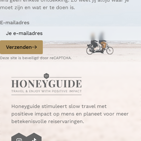
i
g
i
o
moet zijn en wat er te doen is.
j
i
n
l
v
n
a
g
E-mailadres
e
a
e
r
n
l
d
Verzenden
e
e
d
p
Deze site is beveiligd door reCAPTCHA.
e
a
n
g
v
i
a
n
n
a
D
Honeyguide stimuleert slow travel met
e
positieve impact op mens en planeet voor meer
L
betekenisvolle reiservaringen.
a
n
g