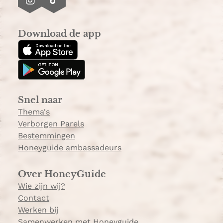
I
T
s
n
i
t
s
k
r
Download de app
t
T
a
a
o
a
g
k
t
r
o
a
n
Snel naar
m
t
Thema's
d
Verborgen Parels
e
Bestemmingen
k
Honeyguide ambassadeurs
k
e
Over HoneyGuide
n
Wie zijn wij?
Contact
Werken bij
Samenwerken met Honeyguide