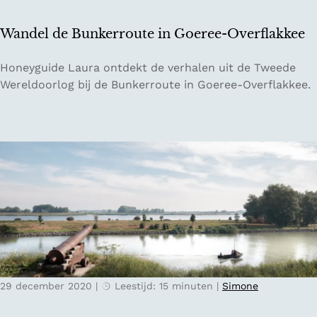
i
a
s
v
Wandel de Bunkerroute in Goeree-Overflakkee
t
e
e
r
W
Honeyguide Laura ontdekt de verhalen uit de Tweede
k
n
a
Wereldoorlog bij de Bunkerroute in Goeree-Overflakkee.
a
i
n
s
j
d
t
v
e
e
e
l
l
r
d
e
l
e
n
e
B
i
d
u
n
e
n
d
n
k
e
e
w
29 december 2020
|
Leestijd: 15 minuten
|
Simone
r
i
r
n