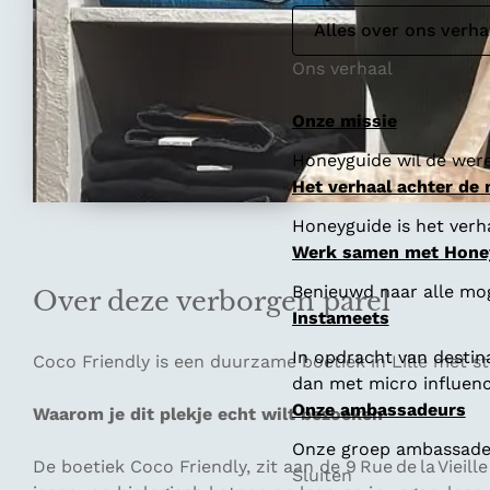
Alles over ons verha
Ons verhaal
Onze missie
Honeyguide wil de were
Het verhaal achter de
Honeyguide is het verha
Werk samen met Hone
Benieuwd naar alle mo
Over deze verborgen parel
Instameets
In opdracht van destin
Coco Friendly is een duurzame boetiek in Lille met st
dan met micro influenc
Onze ambassadeurs
Waarom je dit plekje echt wilt bezoeken
Onze groep ambassadeur
De boetiek Coco Friendly, zit aan de 9 Rue de la Vieill
Sluiten