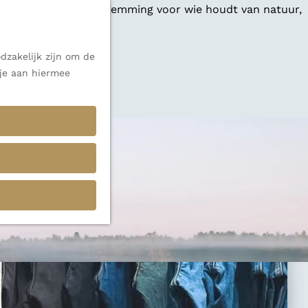
 een veelzijdige bestemming voor wie houdt van natuur,
dzakelijk zijn om de
 je aan hiermee