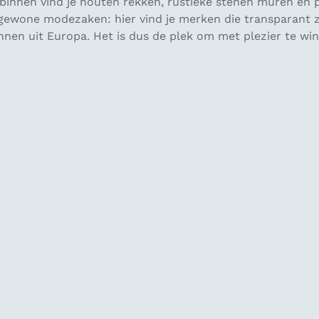
, binnen vind je houten rekken, rustieke stenen muren en
 gewone modezaken: hier vind je merken die transparant z
nnen uit Europa. Het is dus de plek om met plezier te win