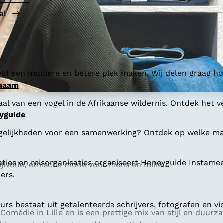
al
ld een mooiere en betere plek maken. Wij delen graag hoe
 naam
al van een vogel in de Afrikaanse wildernis. Ontdek het v
yguide
gelijkheden voor een samenwerking? Ontdek op welke man
aties en reisorganisaties organiseert Honeyguide Instamee
ijlvolle, ethische mode voor mens en milieu.
ers.
s bestaat uit getalenteerde schrijvers, fotografen en vi
e Comédie in Lille en is een prettige mix van stijl en duurz