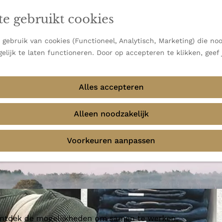
en vooral bekend om zijn indrukwekkende Alpen, maar ook
te gebruikt cookies
 uitzichten.
emmingen
gebruik van cookies (Functioneel, Analytisch, Marketing) die noo
elijk te laten functioneren. Door op accepteren te klikken, geef
Alles accepteren
Alleen noodzakelijk
Voorkeuren aanpassen
 ontdek de mogelijkheden om samen te werken.