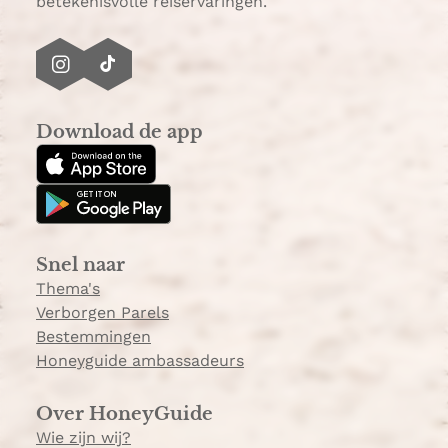
betekenisvolle reiservaringen.
I
T
n
i
s
k
Download de app
t
T
a
o
g
k
r
a
Snel naar
m
Thema's
Verborgen Parels
Bestemmingen
Honeyguide ambassadeurs
Over HoneyGuide
Wie zijn wij?