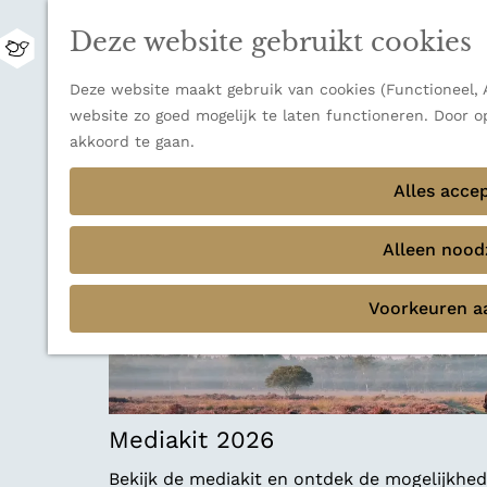
Zwitserland is misschien vooral bekend om z
Deze website gebruikt cookies
bestemming voor wie houdt van natuur, rus
M
Ontdek alle bestemmingen
e
G
Deze website maakt gebruik van cookies (Functioneel, A
n
Sluiten
a
website zo goed mogelijk te laten functioneren. Door o
u
Thema's
n
akkoord te gaan.
Verborgen parels
a
Terug
Ons verhaal
a
Alles acce
r
d
Alleen noodz
e
h
Voorkeuren a
o
m
e
p
a
Mediakit 2026
g
e
Bekijk de mediakit en ontdek de mogelijkh