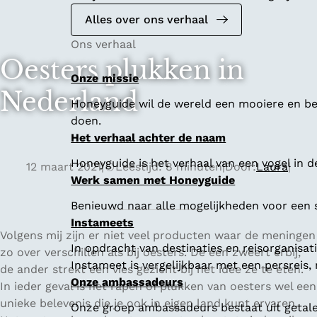
Alles over ons verhaal
Ons verhaal
Oesters plukken in
Onze missie
Nederland
Honeyguide wil de wereld een mooiere en bet
doen.
Het verhaal achter de naam
Honeyguide is het verhaal van een vogel in d
12 maart 2021
|
Leestijd: 8 minuten
|
Door:
Laura
|
Werk samen met Honeyguide
Benieuwd naar alle mogelijkheden voor een
Instameets
Volgens mij zijn er niet veel producten waar de meningen
In opdracht van destinaties en reisorganisa
zo over verschillen als bij oesters. De een zweert erbij,
Instameet is vergelijkbaar met een persreis
de ander strekt een vies gezicht bij het idee ze te eten.
Onze ambassadeurs
In ieder geval is het rapen of plukken van oesters wel een
unieke belevenis die je ook in eigen land kunt ervaren.
Onze groep ambassadeurs bestaat uit getalen