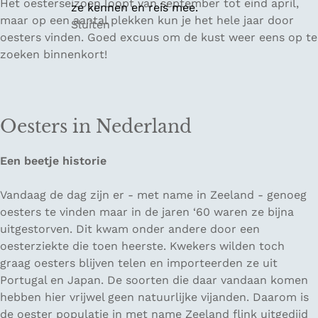
Het oesterseizoen loopt van september tot eind april,
ze kennen en reis mee.
maar op een aantal plekken kun je het hele jaar door
Sluiten
oesters vinden. Goed excuus om de kust weer eens op te
zoeken binnenkort!
Oesters in Nederland
Een beetje historie
Vandaag de dag zijn er - met name in Zeeland - genoeg
oesters te vinden maar in de jaren ‘60 waren ze bijna
uitgestorven. Dit kwam onder andere door een
oesterziekte die toen heerste. Kwekers wilden toch
graag oesters blijven telen en importeerden ze uit
Portugal en Japan. De soorten die daar vandaan komen
hebben hier vrijwel geen natuurlijke vijanden. Daarom is
de oester populatie in met name Zeeland flink uitgedijd