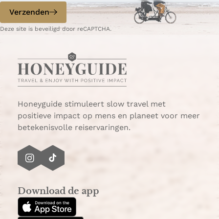
Verzenden
Deze site is beveiligd door reCAPTCHA.
Honeyguide stimuleert slow travel met
positieve impact op mens en planeet voor meer
betekenisvolle reiservaringen.
I
T
n
i
s
k
Download de app
t
T
a
o