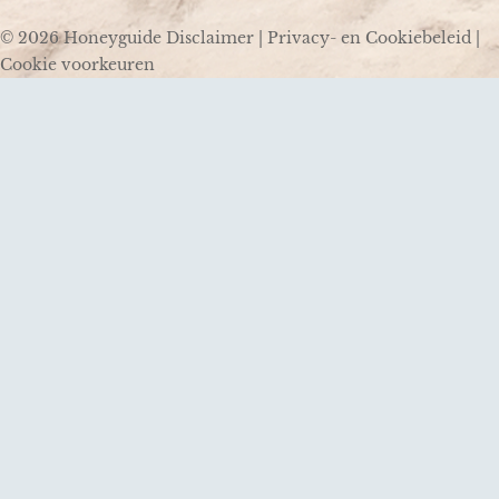
© 2026 Honeyguide
Disclaimer
|
Privacy- en Cookiebeleid
|
Cookie voorkeuren