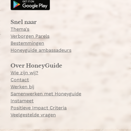
g
k
r
a
Snel naar
m
Thema's
Verborgen Parels
Bestemmingen
Honeyguide ambassadeurs
Over HoneyGuide
Wie zijn wij?
Contact
Werken bij
Samenwerken met Honeyguide
Instameet
Positieve Impact Criteria
Veelgestelde vragen