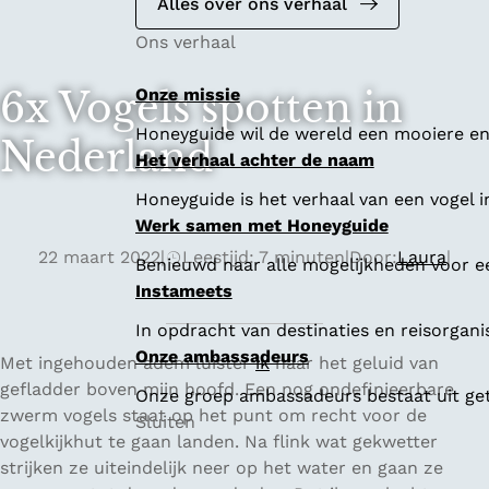
Alles over ons verhaal
Ons verhaal
6x Vogels spotten in
Onze missie
Honeyguide wil de wereld een mooiere en 
Nederland
Het verhaal achter de naam
Honeyguide is het verhaal van een vogel i
Werk samen met Honeyguide
22 maart 2022
|
Leestijd: 7 minuten
|
Door:
Laura
|
Benieuwd naar alle mogelijkheden voor 
Instameets
In opdracht van destinaties en reisorgan
Onze ambassadeurs
Met ingehouden adem luister
ik
naar het geluid van
gefladder boven mijn hoofd. Een nog ondefinieerbare
Onze groep ambassadeurs bestaat uit geta
zwerm vogels staat op het punt om recht voor de
Sluiten
vogelkijkhut te gaan landen. Na flink wat gekwetter
strijken ze uiteindelijk neer op het water en gaan ze