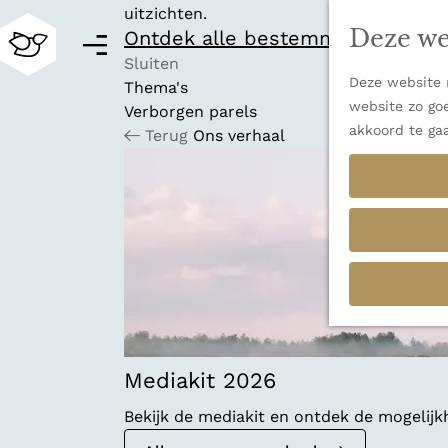
uitzichten.
Deze we
Ontdek alle bestemmingen
M
e
Sluiten
Deze website m
n
Thema's
G
website zo goe
u
Verborgen parels
a
akkoord te ga
Terug
Ons verhaal
n
a
a
r
d
e
h
o
m
e
p
Mediakit 2026
a
Bekijk de mediakit en ontdek de mogelij
g
e