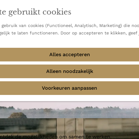
en vooral bekend om zijn indrukwekkende Alpen, maar ook
te gebruikt cookies
 uitzichten.
emmingen
gebruik van cookies (Functioneel, Analytisch, Marketing) die noo
elijk te laten functioneren. Door op accepteren te klikken, geef
Alles accepteren
Alleen noodzakelijk
Voorkeuren aanpassen
 ontdek de mogelijkheden om samen te werken.