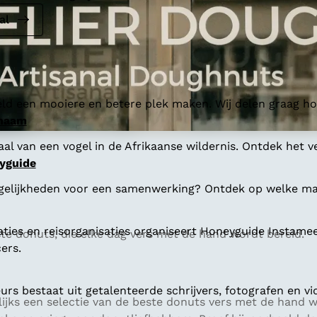
al
ld een mooiere en betere plek maken. Wij delen graag hoe
 naam
al van een vogel in de Afrikaanse wildernis. Ontdek het v
yguide
gelijkheden voor een samenwerking? Ontdek op welke man
aties en reisorganisaties organiseert Honeyguide Instamee
ste donuts, die elke dag vers met de hand wordt bereid.
ers.
s bestaat uit getalenteerde schrijvers, fotografen en vi
elijks een selectie van de beste donuts vers met de hand 