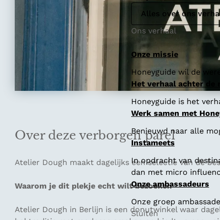
Alles over ons verha
Ons verhaal
Onze missie
Honeyguide wil de were
Het verhaal achter de
Honeyguide is het verha
Werk samen met Hone
Benieuwd naar alle mo
Over deze verborgen parel
Instameets
In opdracht van destin
Atelier Dough maakt dagelijks een selectie van de be
dan met micro influenc
Onze ambassadeurs
Waarom je dit plekje echt wilt bezoeken
Onze groep ambassadeur
Atelier Dough in Berlijn is een donutwinkel waar dag
Sluiten