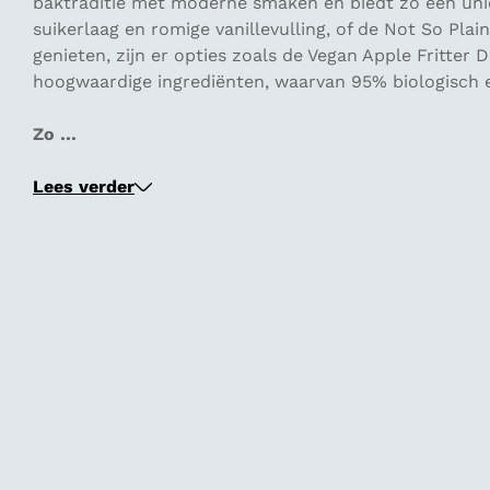
baktraditie met moderne smaken en biedt zo een uni
suikerlaag en romige vanillevulling, of de Not So Pla
genieten, zijn er opties zoals de Vegan Apple Fritte
hoogwaardige ingrediënten, waarvan 95% biologisch en
Zo …
Lees verder