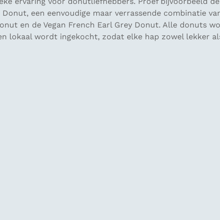
eke ervaring voor donutliefhebbers. Proef bijvoorbeeld 
in Donut, een eenvoudige maar verrassende combinatie van
r Donut en de Vegan French Earl Grey Donut. Alle donuts 
 lokaal wordt ingekocht, zodat elke hap zowel lekker al