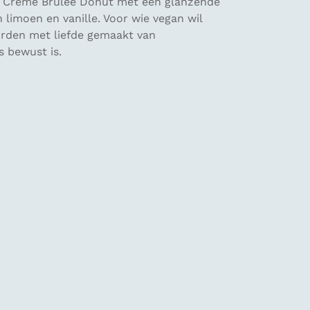
de Crème Brûlée Donut met een glanzende
 limoen en vanille. Voor wie vegan wil
worden met liefde gemaakt van
s bewust is.