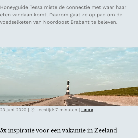
n
B
Honeyguide Tessa miste de connectie met waar haar
d
e
eten vandaan komt. Daarom gaat ze op pad om de
e
l
voedselketen van Noordoost Brabant te beleven.
n
e
d
e
i
f
c
d
h
e
t
v
b
o
i
e
j
d
A
s
m
e
s
23 juni 2020
|
Leestijd: 7 minuten
|
Laura
l
t
k
e
e
r
5x inspiratie voor een vakantie in Zeeland
t
d