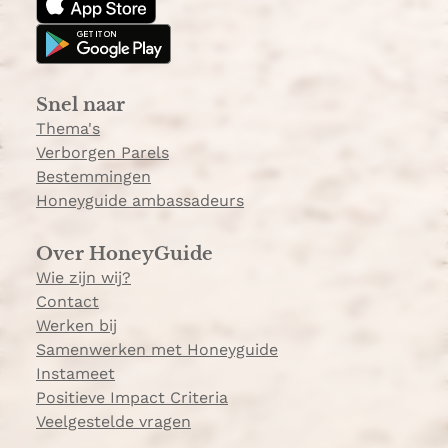
a
o
a
g
k
t
r
o
a
n
Snel naar
m
t
Thema's
d
Verborgen Parels
e
Bestemmingen
k
Honeyguide ambassadeurs
k
e
Over HoneyGuide
n
Wie zijn wij?
Contact
Werken bij
Samenwerken met Honeyguide
Instameet
Positieve Impact Criteria
Veelgestelde vragen