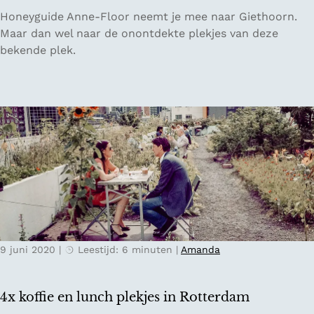
e
O
Honeyguide Anne-Floor neemt je mee naar Giethoorn.
d
v
Maar dan wel naar de onontdekte plekjes van deze
e
e
bekende plek.
r
r
l
n
a
a
n
c
d
h
t
e
n
o
p
j
9 juni 2020
|
Leestijd: 6 minuten
|
Amanda
e
e
i
4x koffie en lunch plekjes in Rotterdam
g