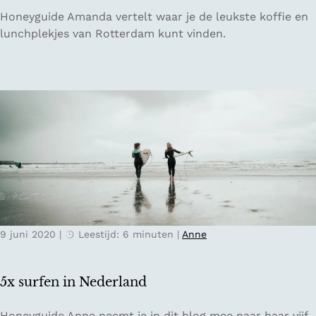
e
4
Honeyguide Amanda vertelt waar je de leukste koffie en
n
x
lunchplekjes van Rotterdam kunt vinden.
e
k
i
o
l
ff
a
i
n
e
d
e
j
n
e
l
i
u
n
n
G
c
i
9 juni 2020
|
Leestijd: 6 minuten
|
Anne
h
e
p
t
l
h
5x surfen in Nederland
e
o
k
o
5
Honeyguide Anne neemt je in dit blog mee naar haar vijf