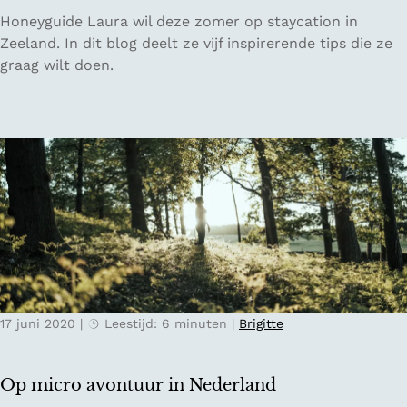
e
a
5
Honeyguide Laura wil deze zomer op staycation in
n
m
x
Zeeland. In dit blog deelt ze vijf inspirerende tips die ze
v
i
graag wilt doen.
a
n
n
s
N
p
o
i
o
r
r
a
d
t
o
i
o
e
s
v
t
o
-
17 juni 2020
|
Leestijd: 6 minuten
|
Brigitte
o
B
r
r
e
a
Op micro avontuur in Nederland
e
b