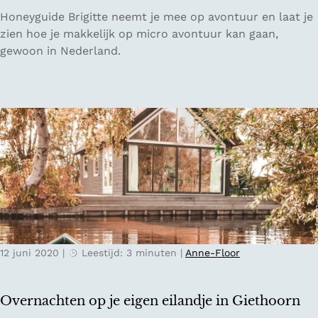
n
a
O
Honeyguide Brigitte neemt je mee op avontuur en laat je
v
n
p
zien hoe je makkelijk op micro avontuur kan gaan,
a
t
m
gewoon in Nederland.
k
i
a
c
n
r
t
o
i
a
e
v
i
o
n
n
Z
t
e
u
e
u
l
12 juni 2020
|
Leestijd: 3 minuten
|
Anne-Floor
r
a
i
n
n
d
Overnachten op je eigen eilandje in Giethoorn
N