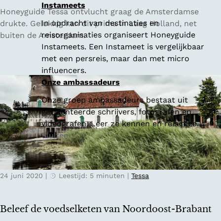
Instameets
L
Honeyguide Tessa ontvlucht graag de Amsterdamse
a
In opdracht van destinaties en
drukte. Gelukkig kan dit prima in Laag Holland, net
a
reisorganisaties organiseert Honeyguide
buiten de Amsterdam.
g
Instameets. Een Instameet is vergelijkbaar
H
met een persreis, maar dan met micro
o
influencers.
l
Onze ambassadeurs
l
Onze groep ambassadeurs bestaat uit
a
getalenteerde schrijvers, fotografen en
n
videografen. Leer ze kennen en reis mee.
d
Sluiten
:
r
u
24 juni 2020
|
Leestijd: 5 minuten
|
Tessa
s
t
v
Beleef de voedselketen van Noordoost-Brabant
i