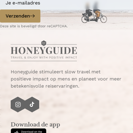
r
e
n
l
p
d
Verzenden
e
a
e
d
g
p
Deze site is beveiligd door reCAPTCHA.
e
i
a
n
n
g
v
a
i
a
n
n
a
D
Honeyguide stimuleert slow travel met
e
positieve impact op mens en planeet voor meer
L
betekenisvolle reiservaringen.
a
n
g
I
T
s
n
i
t
s
k
r
Download de app
t
T
a