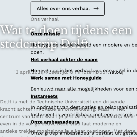
Alles over ons verhaal
Ons verhaal
Wat te doen tijdens een
Onze missie
stedentrip Delft
Honeyguide wil de wereld een mooiere en bet
doen.
Het verhaal achter de naam
Honeyguide is het verhaal van een vogel in d
13 april 2021
|
Leestijd: 8 minuten
|
Door:
Yalou
|
Werk samen met Honeyguide
Benieuwd naar alle mogelijkheden voor een
Instameets
Delft is met de Technische Universiteit een drijvende
In opdracht van destinaties en reisorganisa
kracht achter innovatie en ontwikkeling. Maar in het
Instameet is vergelijkbaar met een persreis
centrum van Delft waan je je tijdens een stedentrip weer
Onze ambassadeurs
even in de vorige eeuw. Deze stad laat moderne en
antieke trekjes moeiteloos in elkaar overlopen. Met deze
Onze groep ambassadeurs bestaat uit getalen