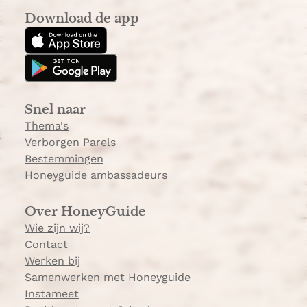
s
k
Download de app
t
T
a
o
g
k
r
a
Snel naar
m
Thema's
Verborgen Parels
Bestemmingen
Honeyguide ambassadeurs
Over HoneyGuide
Wie zijn wij?
Contact
Werken bij
Samenwerken met Honeyguide
Instameet