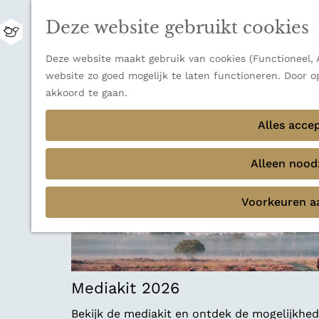
Zwitserland is misschien vooral bekend om z
Deze website gebruikt cookies
bestemming voor wie houdt van natuur, rus
M
Ontdek alle bestemmingen
e
G
Deze website maakt gebruik van cookies (Functioneel, A
n
Sluiten
a
website zo goed mogelijk te laten functioneren. Door o
u
Thema's
n
akkoord te gaan.
Verborgen parels
a
Terug
Ons verhaal
a
Alles acce
r
d
Alleen noodz
e
h
Voorkeuren a
o
m
e
p
a
Mediakit 2026
g
e
Bekijk de mediakit en ontdek de mogelijkh