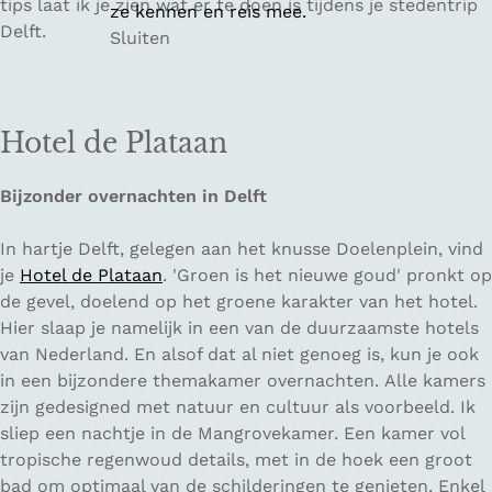
tips laat ik je zien wat er te doen is tijdens je stedentrip
ze kennen en reis mee.
Delft.
Sluiten
Hotel de Plataan
Bijzonder overnachten in Delft
In hartje Delft, gelegen aan het knusse Doelenplein, vind
je
Hotel de Plataan
. 'Groen is het nieuwe goud' pronkt op
de gevel, doelend op het groene karakter van het hotel.
Hier slaap je namelijk in een van de duurzaamste hotels
van Nederland. En alsof dat al niet genoeg is, kun je ook
in een bijzondere themakamer overnachten. Alle kamers
zijn gedesigned met natuur en cultuur als voorbeeld. Ik
sliep een nachtje in de Mangrovekamer. Een kamer vol
tropische regenwoud details, met in de hoek een groot
bad om optimaal van de schilderingen te genieten. Enkel