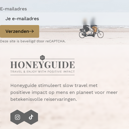
E-mailadres
Verzenden
Deze site is beveiligd door reCAPTCHA.
Honeyguide stimuleert slow travel met
positieve impact op mens en planeet voor meer
betekenisvolle reiservaringen.
I
T
n
i