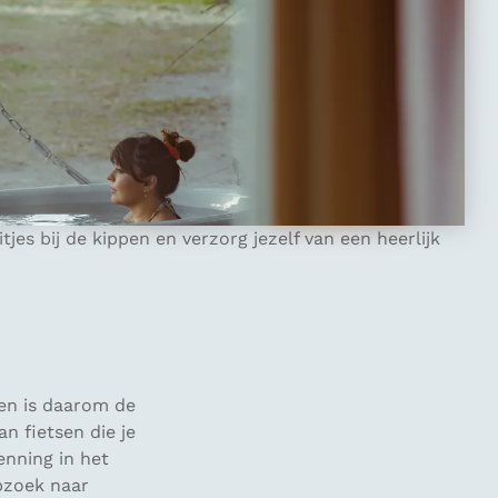
. Zo geniet je bij een verblijf van eigen sanitair,
dat je uren over de landerijen kan turen of geniet van
e tweedehands vondsten?
mfort van het boerderijleven of ervaar hoe het is
eld naar rustpunt ‘Middenin’. Een bijzonder
jes bij de kippen en verzorg jezelf van een heerlijk
 en is daarom de
n fietsen die je
enning in het
pzoek naar