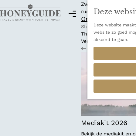
Zwitserland is misschi
Deze websi
rust en adembenemende
M
Ontdek alle best
e
Deze website maakt 
G
n
Sluiten
website zo goed mog
a
u
Thema's
akkoord te gaan.
n
Verborgen parels
a
Terug
Ons verhaal
a
r
d
e
h
o
m
e
p
a
Mediakit 2026
g
Bekijk de mediakit en
e