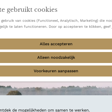
en vooral bekend om zijn indrukwekkende Alpen, maar ook
te gebruikt cookies
 uitzichten.
emmingen
gebruik van cookies (Functioneel, Analytisch, Marketing) die noo
elijk te laten functioneren. Door op accepteren te klikken, geef
Alles accepteren
Alleen noodzakelijk
Voorkeuren aanpassen
 ontdek de mogelijkheden om samen te werken.