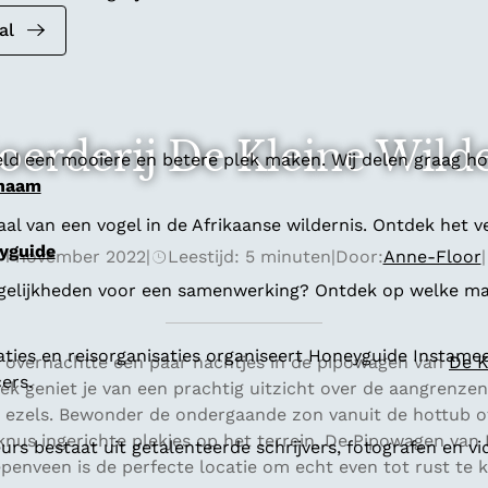
al
Boerderij De Kleine Wil
ld een mooiere en betere plek maken. Wij delen graag hoe
 naam
al van een vogel in de Afrikaanse wildernis. Ontdek het v
yguide
1 november 2022
|
Leestijd: 5 minuten
|
Door:
Anne-Floor
|
gelijkheden voor een samenwerking? Ontdek op welke man
aties en reisorganisaties organiseert Honeyguide Instamee
overnachtte een paar nachtjes in de pipowagen van
De K
ers.
lek geniet je van een prachtig uitzicht over de aangrenz
 ezels. Bewonder de ondergaande zon vanuit de hottub o
nus ingerichte plekjes op het terrein. De Pipowagen van 
s bestaat uit getalenteerde schrijvers, fotografen en vi
penveen is de perfecte locatie om echt even tot rust te 