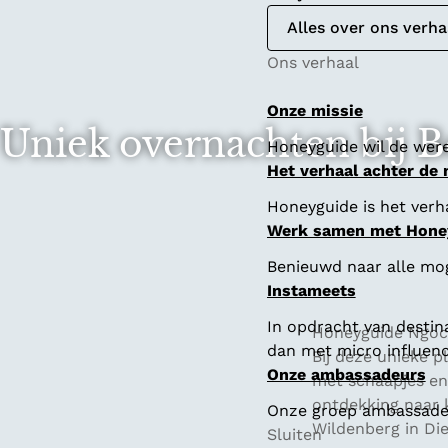
Alles over ons verha
Ons verhaal
Onze missie
Uniek overnachten bij 
Honeyguide wil de were
Het verhaal achter de
Honeyguide is het verha
Werk samen met Hone
Benieuwd naar alle mo
Instameets
In opdracht van destin
Honeyguide Ngoc 
dan met micro influenc
Bij deze unieke p
Onze ambassadeurs
met schaapjes en
ontdekking naar k
Onze groep ambassadeur
Wildenberg in Die
Sluiten