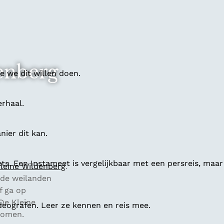
denberg
 we dit willen doen.
erhaal.
ier dit kan.
ts. Een Instameet is vergelijkbaar met een persreis, maar
leine Wildenberg
.
ende weilanden
f ga op
De Kleine
deografen. Leer ze kennen en reis mee.
komen.