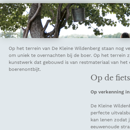
Honeyguide Ngoc genoot van een overnachting in de pip
een gezellige inrichting, een platenspeler, kachel en 
een prachtige zonsondergang. De pipowagen is in een g
Op het terrein van De Kleine Wildenberg staan nog ve
om uniek te overnachten bij de boer. Op het terrein z
kunstwerk dat gebouwd is van restmateriaal van het er
boerenontbijt.
Op de fiet
Op verkenning i
De Kleine Wilden
perfecte uitvalsb
kan lenen zodat j
eeuwenoude straa