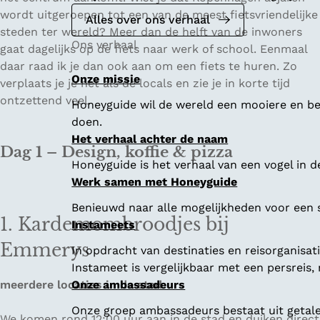
wordt uitgeroepen tot een van de meest fietsvriendelijke
Alles over ons verhaal
steden ter wereld? Meer dan de helft van de inwoners
Ons verhaal
gaat dagelijks op de fiets naar werk of school. Eenmaal
daar raad ik je dan ook aan om een fiets te huren. Zo
Onze missie
verplaats je je net als de locals en zie je in korte tijd
ontzettend veel.
Honeyguide wil de wereld een mooiere en bet
doen.
Het verhaal achter de naam
Dag 1 – Design, koffie & pizza
Honeyguide is het verhaal van een vogel in d
Werk samen met Honeyguide
Benieuwd naar alle mogelijkheden voor een
1. Kardemombroodjes bij
Instameets
Emmerys
In opdracht van destinaties en reisorganisa
Instameet is vergelijkbaar met een persreis
meerdere locaties in de stad
Onze ambassadeurs
Onze groep ambassadeurs bestaat uit getalen
We komen rond 12:00 uur aan in de stad en duiken direct