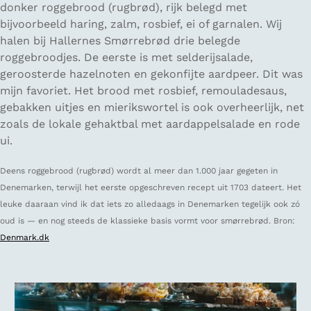
donker roggebrood (rugbrød), rijk belegd met
bijvoorbeeld haring, zalm, rosbief, ei of garnalen. Wij
halen bij Hallernes Smørrebrød drie belegde
roggebroodjes. De eerste is met selderijsalade,
geroosterde hazelnoten en gekonfijte aardpeer. Dit was
mijn favoriet. Het brood met rosbief, remouladesaus,
gebakken uitjes en mierikswortel is ook overheerlijk, net
zoals de lokale gehaktbal met aardappelsalade en rode
ui.
Deens roggebrood (rugbrød) wordt al meer dan 1.000 jaar gegeten in
Denemarken, terwijl het eerste opgeschreven recept uit 1703 dateert. Het
leuke daaraan vind ik dat iets zo alledaags in Denemarken tegelijk ook zó
oud is — en nog steeds de klassieke basis vormt voor smørrebrød. Bron:
Denmark.dk