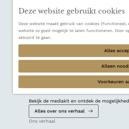
n
a
u
Thema's
n
Deze website gebruikt cookies
Verborgen parels
a
Terug
Ons verhaal
a
Deze website maakt gebruik van cookies (Functioneel, A
r
website zo goed mogelijk te laten functioneren. Door o
d
akkoord te gaan.
e
Alles acce
h
o
m
Alleen noodz
e
p
Voorkeuren a
a
Mediakit 2026
g
e
Bekijk de mediakit en ontdek de mogelijkh
Alles over ons verhaal
Ons verhaal