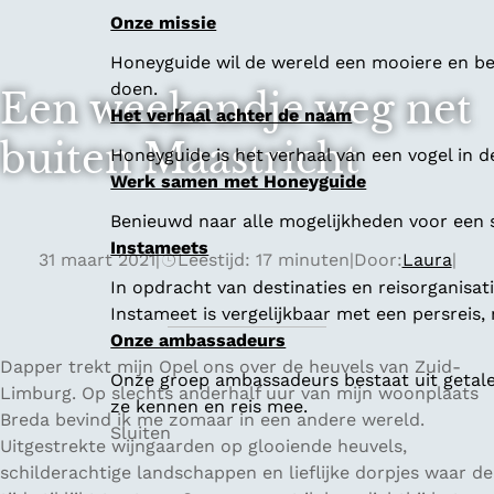
Onze missie
Honeyguide wil de wereld een mooiere en bet
doen.
Een weekendje weg net
Het verhaal achter de naam
buiten Maastricht
Honeyguide is het verhaal van een vogel in d
Werk samen met Honeyguide
Benieuwd naar alle mogelijkheden voor een
Instameets
31 maart 2021
|
Leestijd: 17 minuten
|
Door:
Laura
|
In opdracht van destinaties en reisorganisa
Instameet is vergelijkbaar met een persreis
Onze ambassadeurs
Dapper trekt mijn Opel ons over de heuvels van Zuid-
Onze groep ambassadeurs bestaat uit getalen
Limburg. Op slechts anderhalf uur van mijn woonplaats
ze kennen en reis mee.
Breda bevind ik me zomaar in een andere wereld.
Sluiten
Uitgestrekte wijngaarden op glooiende heuvels,
schilderachtige landschappen en lieflijke dorpjes waar de