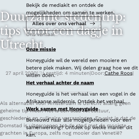
Bekijk de mediakit en ontdek de
mogelijkheden om samen te werken.
Duurzame stedentrip:
Alles over ons verhaal
tips voor een dagje in
Ons verhaal
Utrecht
Onze missie
Honeyguide wil de wereld een mooiere en
betere plek maken. Wij delen graag hoe we dit
27 april 2020
|
Leestijd: 4 minuten
|
Door:
Cathe Roos
|
willen doen.
Het verhaal achter de naam
Honeyguide is het verhaal van een vogel in de
Afrikaanse wildernis. Ontdek het verhaal.
Als alternatief voor Amsterdam is Utrecht allang geen
Werk samen met Honeyguide
geheime tip meer. Het is een stad vol cultuur,
geschiedenis en culinaire verrassingen. En wist je dat de
Benieuwd naar alle mogelijkheden voor een
Domstad is uitgeroepen tot de stad met de mooiste
samenwerking? Ontdek op welke manier dit
grachten in Europa, zelfs nog mooier dan Venetië?
kan.