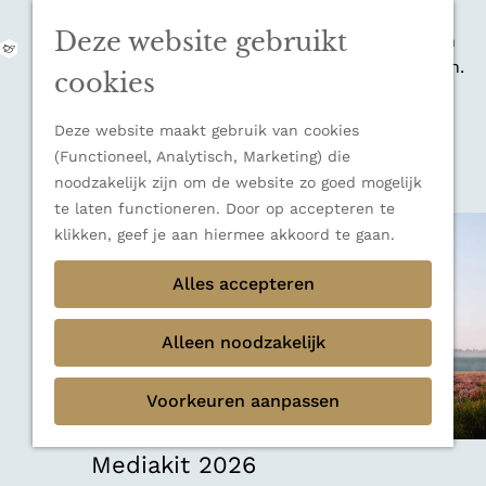
zijn indrukwekkende Alpen, maar ook een
Deze website gebruikt
veelzijdige bestemming voor wie houdt van
M
natuur, rust en adembenemende uitzichten.
e
G
cookies
Ontdek alle bestemmingen
n
a
u
Sluiten
n
Deze website maakt gebruik van cookies
Thema's
a
(Functioneel, Analytisch, Marketing) die
Verborgen parels
a
noodzakelijk zijn om de website zo goed mogelijk
Terug
Ons verhaal
r
te laten functioneren. Door op accepteren te
d
klikken, geef je aan hiermee akkoord te gaan.
e
h
Alles accepteren
o
m
Alleen noodzakelijk
e
p
Voorkeuren aanpassen
a
g
e
Mediakit 2026