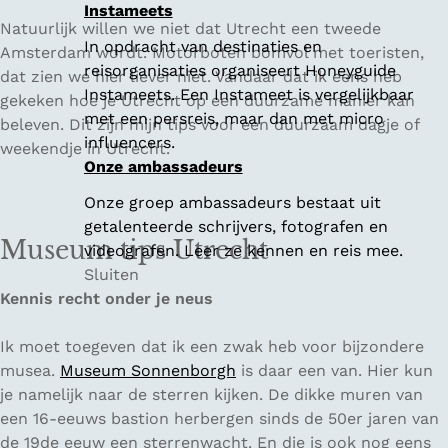
Instameets
Natuurlijk willen we niet dat Utrecht een tweede
In opdracht van destinaties en
Amsterdam wordt. Motorboten bomvol met toeristen,
reisorganisaties organiseert Honeyguide
dat zien we hier liever niet. Vandaar dat ik eens heb
Instameets. Een Instameet is vergelijkbaar
gekeken hoe je Utrecht op een duurzame manier kan
met een persreis, maar dan met micro
beleven. Dit zijn mijn tips voor een duurzaam dagje of
influencers.
weekendje in Utrecht.
Onze ambassadeurs
Onze groep ambassadeurs bestaat uit
getalenteerde schrijvers, fotografen en
Museum tips Utrecht
videografen. Leer ze kennen en reis mee.
Sluiten
Kennis recht onder je neus
Ik moet toegeven dat ik een zwak heb voor bijzondere
musea.
Museum Sonnenborgh
is daar een van. Hier kun
je namelijk naar de sterren kijken. De dikke muren van
een 16-eeuws bastion herbergen sinds de 50er jaren van
de 19de eeuw een sterrenwacht. En die is ook nog eens