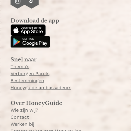
I
T
n
i
s
k
Download de app
t
T
a
o
g
k
r
a
Snel naar
m
Thema's
Verborgen Parels
Bestemmingen
Honeyguide ambassadeurs
Over HoneyGuide
Wie zijn wij?
Contact
Werken bij