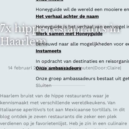
Honeyguide wil de wereld een mooiere en 
Het verhaal achter de naam
7x hippe restaurants in
Honeyguide is het verhaal van een vogel i
Werk samen met Honeyguide
Haarlem
Benieuwd naar alle mogelijkheden voor 
Instameets
In opdracht van destinaties en reisorgan
14 februari 2025
|
Leestijd: 9 minuten
|
Door:
Claire
|
Onze ambassadeurs
Onze groep ambassadeurs bestaat uit geta
Sluiten
Haarlem bruist van de hippe restaurants waar je
kennismaakt met verschillende wereldkeukens. Van
Italiaanse aperitivo’s tot aan Mexicaanse tortilla’s. In dit
blog ontdek je zeven restaurants die zeker een plek
verdienen op je favorietenlijst. Heb je zin in een culinaire