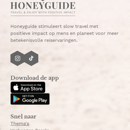
Honeyguide stimuleert slow travel met
positieve impact op mens en planeet voor meer
betekenisvolle reiservaringen.
I
T
n
i
s
k
Download de app
t
T
a
o
g
k
r
a
Snel naar
m
Thema's