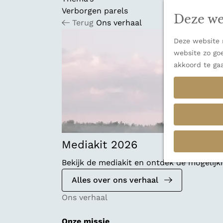
n
u
Verborgen parels
a
Deze we
Terug
Ons verhaal
n
a
Deze website m
a
website zo goe
r
akkoord te ga
d
e
h
o
m
e
p
Mediakit 2026
a
Bekijk de mediakit en ontdek de mogelij
g
e
Alles over ons verhaal
Ons verhaal
Onze missie