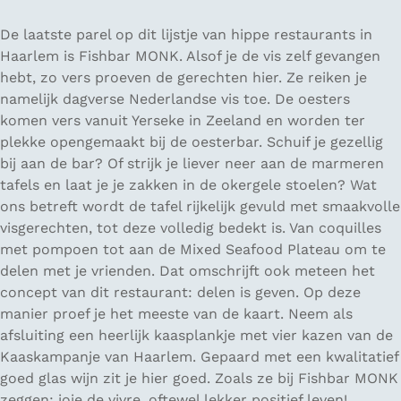
De laatste parel op dit lijstje van hippe restaurants in
Haarlem is Fishbar MONK. Alsof je de vis zelf gevangen
hebt, zo vers proeven de gerechten hier. Ze reiken je
namelijk dagverse Nederlandse vis toe. De oesters
komen vers vanuit Yerseke in Zeeland en worden ter
plekke opengemaakt bij de oesterbar. Schuif je gezellig
bij aan de bar? Of strijk je liever neer aan de marmeren
tafels en laat je je zakken in de okergele stoelen? Wat
ons betreft wordt de tafel rijkelijk gevuld met smaakvolle
visgerechten, tot deze volledig bedekt is. Van coquilles
met pompoen tot aan de Mixed Seafood Plateau om te
delen met je vrienden. Dat omschrijft ook meteen het
concept van dit restaurant: delen is geven. Op deze
manier proef je het meeste van de kaart. Neem als
afsluiting een heerlijk kaasplankje met vier kazen van de
Kaaskampanje van Haarlem. Gepaard met een kwalitatief
goed glas wijn zit je hier goed. Zoals ze bij Fishbar MONK
zeggen:
joie de vivre
, oftewel lekker positief leven!