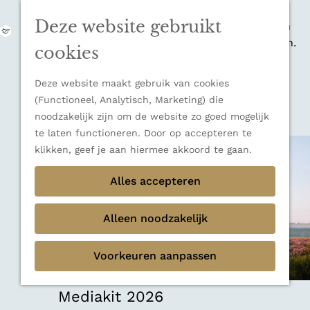
zijn indrukwekkende Alpen, maar ook een
Deze website gebruikt
veelzijdige bestemming voor wie houdt van
M
natuur, rust en adembenemende uitzichten.
e
G
cookies
Ontdek alle bestemmingen
n
a
u
Sluiten
n
Deze website maakt gebruik van cookies
Thema's
a
(Functioneel, Analytisch, Marketing) die
Verborgen parels
a
noodzakelijk zijn om de website zo goed mogelijk
Terug
Ons verhaal
r
te laten functioneren. Door op accepteren te
d
klikken, geef je aan hiermee akkoord te gaan.
e
h
Alles accepteren
o
m
Alleen noodzakelijk
e
p
Voorkeuren aanpassen
a
g
e
Mediakit 2026