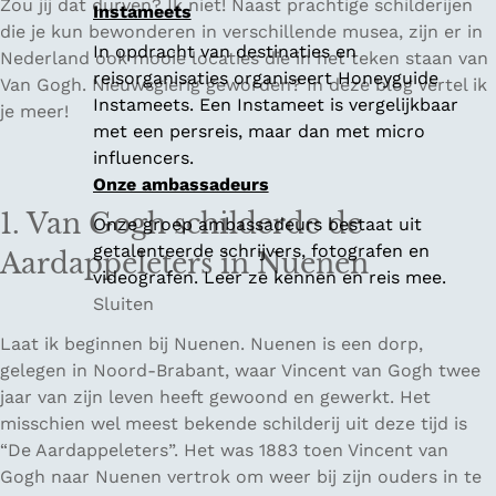
Zou jij dat durven? Ik niet! Naast prachtige schilderijen
Instameets
die je kun bewonderen in verschillende musea, zijn er in
In opdracht van destinaties en
Nederland ook mooie locaties die in het teken staan van
reisorganisaties organiseert Honeyguide
Van Gogh. Nieuwsgierig geworden? In deze blog vertel ik
Instameets. Een Instameet is vergelijkbaar
je meer!
met een persreis, maar dan met micro
influencers.
Onze ambassadeurs
1. Van Gogh schilderde de
Onze groep ambassadeurs bestaat uit
getalenteerde schrijvers, fotografen en
Aardappeleters in Nuenen
videografen. Leer ze kennen en reis mee.
Sluiten
Laat ik beginnen bij Nuenen. Nuenen is een dorp,
gelegen in Noord-Brabant, waar Vincent van Gogh twee
jaar van zijn leven heeft gewoond en gewerkt. Het
misschien wel meest bekende schilderij uit deze tijd is
“
De Aardappeleters
”. Het was 1883 toen Vincent van
Gogh naar Nuenen vertrok om weer bij zijn ouders in te