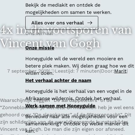
Bekijk de mediakit en ontdek de
mogelijkheden om samen te werken.
Alles over ons verhaal
4x in de voetsporen van
Ons verhaal
Vincent van Gogh
Onze missie
Honeyguide wil de wereld een mooiere en
betere plek maken. Wij delen graag hoe we dit
7 september 2019
|
Leestijd: 7 minuten
|
Door:
Marit
|
willen doen.
Het verhaal achter de naam
Honeyguide is het verhaal van een vogel in de
Afrikaanse wildernis. Ontdek het verhaal.
Waarschijnlijk zeggen “De aardappeleters” of de
Werk samen met Honeyguide
“Zonnebloemen” je wel iets. Of misschien heb je wel eens
gehoord over “De slaapkamer” of de “Sterrennacht”. Dit
Benieuwd naar alle mogelijkheden voor een
zijn schilderijen van de wereldberoemde kunstschilder
samenwerking? Ontdek op welke manier dit
Vincent van Gogh. De man die zijn eigen oor afsneed.
kan.