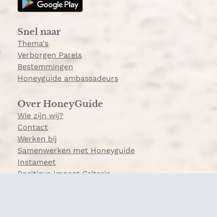
r
a
Snel naar
m
Thema's
Verborgen Parels
Bestemmingen
Honeyguide ambassadeurs
Over HoneyGuide
Wie zijn wij?
Contact
Werken bij
Samenwerken met Honeyguide
Instameet
Positieve Impact Criteria
Veelgestelde vragen