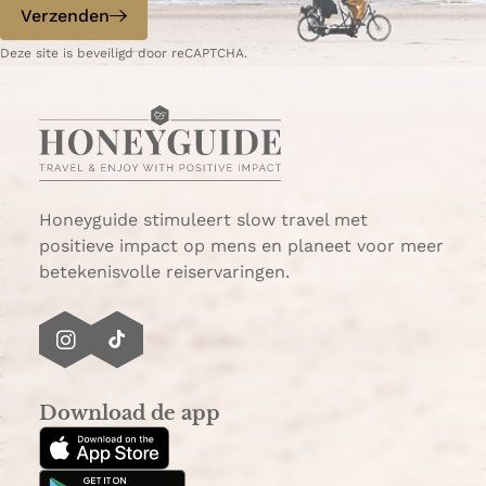
Verzenden
Deze site is beveiligd door reCAPTCHA.
Honeyguide stimuleert slow travel met
positieve impact op mens en planeet voor meer
betekenisvolle reiservaringen.
I
T
n
i
s
k
Download de app
t
T
a
o
g
k