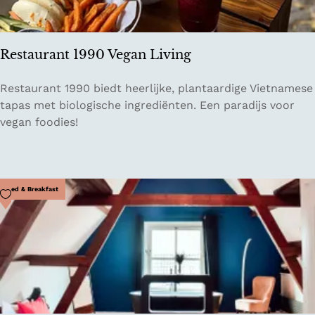
G
a
r
Restaurant 1990 Vegan Living
t
e
R
Restaurant 1990 biedt heerlijke, plantaardige Vietnamese
n
e
tapas met biologische ingrediënten. Een paradijs voor
B
s
vegan foodies!
e
t
r
a
l
u
i
r
Voeg toe als favoriet
Bed & Breakfast
n
a
n
t
1
9
9
0