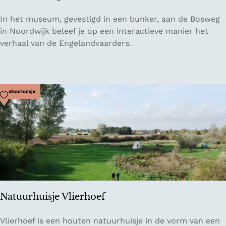
A
M
In het museum, gevestigd in een bunker, aan de Bosweg
u
u
in Noordwijk beleef je op een interactieve manier het
g
s
verhaal van de Engelandvaarders.
u
e
s
u
t
m
e
E
Voeg toe als favoriet
Natuurhuisje
i
n
m
g
B
e
a
l
d
a
e
n
d
v
Natuurhuisje Vlierhoef
a
a
N
Vlierhoef is een houten natuurhuisje in de vorm van een
r