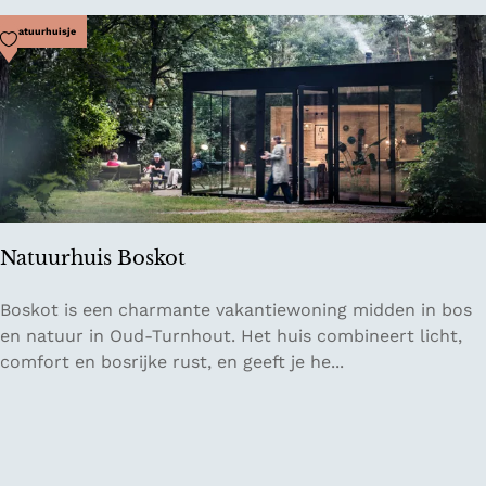
t
i
Voeg toe als favoriet
Natuurhuisje
l
d
e
T
i
j
d
Natuurhuis Boskot
N
Boskot is een charmante vakantiewoning midden in bos
a
en natuur in Oud-Turnhout. Het huis combineert licht,
t
comfort en bosrijke rust, en geeft je he...
u
u
r
h