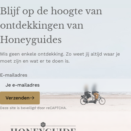
u
i
Blijf op de hoogte van
s
B
ontdekkingen van
o
s
Honeyguides
k
o
Mis geen enkele ontdekking. Zo weet jij altijd waar je
t
moet zijn en wat er te doen is.
E-mailadres
Verzenden
Deze site is beveiligd door reCAPTCHA.