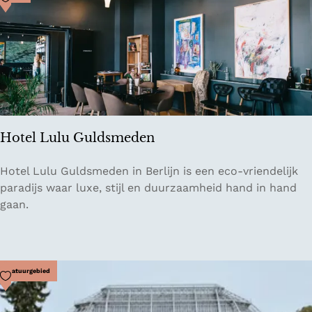
w
h
i
e
n
G
k
r
e
e
l
e
S
n
c
s
Hotel Lulu Guldsmeden
h
o
H
Hotel Lulu Guldsmeden in Berlijn is een eco-vriendelijk
e
o
paradijs waar luxe, stijl en duurzaamheid hand in hand
n
t
gaan.
h
e
a
l
u
L
s
u
Voeg toe als favoriet
Natuurgebied
e
l
r
u
D