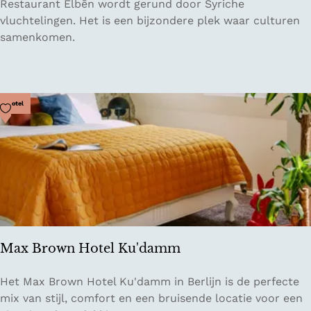
R
Restaurant Elbēn wordt gerund door Syriche
e
vluchtelingen. Het is een bijzondere plek waar culturen
s
samenkomen.
t
a
u
r
Voeg toe als favoriet
Hotel
a
n
t
E
l
b
ē
n
Max Brown Hotel Ku'damm
M
Het Max Brown Hotel Ku'damm in Berlijn is de perfecte
a
mix van stijl, comfort en een bruisende locatie voor een