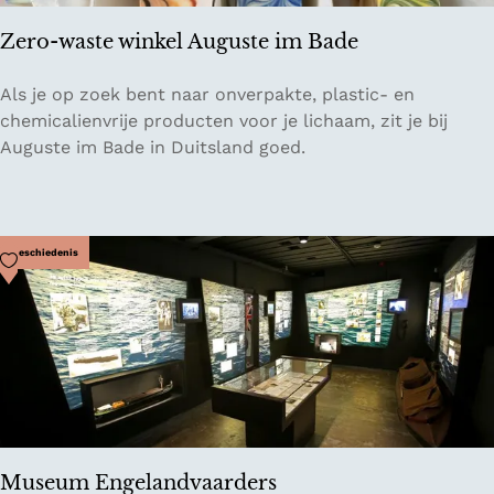
Zero-waste winkel Auguste im Bade
Z
Als je op zoek bent naar onverpakte, plastic- en
e
chemicalienvrije producten voor je lichaam, zit je bij
r
Auguste im Bade in Duitsland goed.
o
-
w
a
Voeg toe als favoriet
Geschiedenis
s
t
e
w
i
n
k
e
Museum Engelandvaarders
l