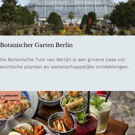
G
e
u
s
l
i
d
g
s
n
m
Botanischer Garten Berlin
e
d
B
De Botanische Tuin van Berlijn is een groene oase vol
e
o
exotische planten en wetenschappelijke ontdekkingen.
n
t
a
n
i
Voeg toe als favoriet
Restaurant
s
c
h
e
r