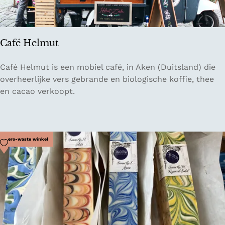
S
t
o
Café Helmut
r
e
C
Café Helmut is een mobiel café, in Aken (Duitsland) die
G
a
overheerlijke vers gebrande en biologische koffie, thee
r
f
en cacao verkoopt.
ü
é
n
H
e
e
W
l
Voeg toe als favoriet
Zero-waste winkel
i
m
e
u
s
t
e