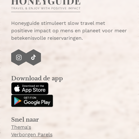
Honeyguide stimuleert slow travel met
positieve impact op mens en planeet voor meer
betekenisvolle reiservaringen.
I
T
n
i
s
k
Download de app
t
T
a
o
g
k
r
a
Snel naar
m
Thema's
Verborgen Parels