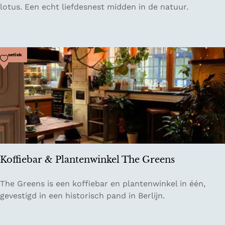
a
lotus. Een echt liefdesnest midden in de natuur.
d
t
e
u
r
u
s
r
Voeg toe als favoriet
Boetiek
h
u
i
s
j
e
V
l
Koffiebar & Plantenwinkel The Greens
i
e
K
The Greens is een koffiebar en plantenwinkel in één,
r
o
gevestigd in een historisch pand in Berlijn.
h
ff
o
i
e