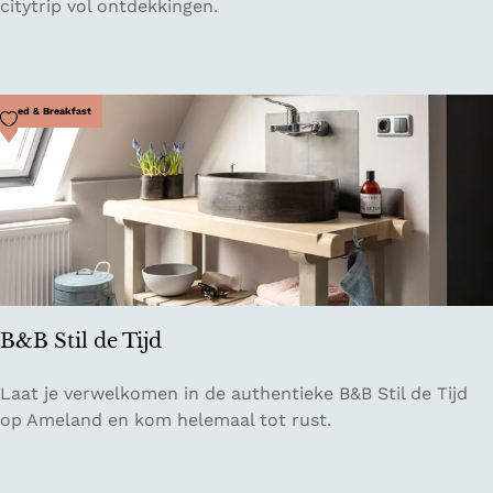
x
citytrip vol ontdekkingen.
B
r
o
w
Voeg toe als favoriet
Bed & Breakfast
n
H
o
t
e
l
K
u
B&B Stil de Tijd
'
d
B
Laat je verwelkomen in de authentieke B&B Stil de Tijd
a
&
op Ameland en kom helemaal tot rust.
m
B
m
S