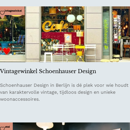
e
f
b
Voeg toe als favoriet
Vintagewinkel
a
r
&
P
l
a
n
t
Vintagewinkel Schoenhauser Design
e
n
V
Schoenhauser Design in Berlijn is dé plek voor wie houdt
w
i
van karaktervolle vintage, tijdloos design en unieke
i
n
woonaccessoires.
n
t
k
a
e
g
l
e
Voeg toe als favoriet
Hotel
T