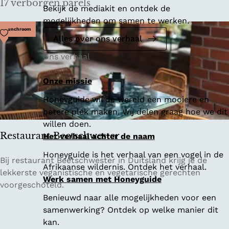
e
u
17 verborgen parels
Bekijk de mediakit en ontdek de
n
w
mogelijkheden om samen te werken.
v
Voeg toe als favoriet
Lunchroom
e
Alles over ons verhaal
r
Ons verhaal
b
o
Onze missie
r
g
Honeyguide wil de wereld een mooiere en
e
betere plek maken. Wij delen graag hoe we dit
n
willen doen.
p
Restaurant Beetschwester
Het verhaal achter de naam
a
Honeyguide is het verhaal van een vogel in de
r
R
Bij restaurant Beetschwester in Duitsland krijg je de
Afrikaanse wildernis. Ontdek het verhaal.
e
e
lekkerste veganistische en vegetarische gerechten
Werk samen met Honeyguide
l
s
voorgeschoteld.
t
Benieuwd naar alle mogelijkheden voor een
a
samenwerking? Ontdek op welke manier dit
u
kan.