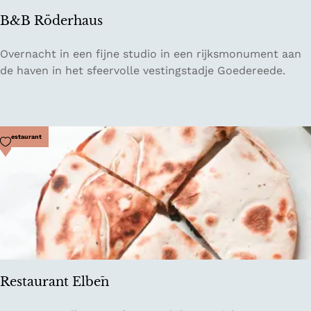
V
B&B Röderhaus
e
g
B
Overnacht in een fijne studio in een rijksmonument aan
a
&
de haven in het sfeervolle vestingstadje Goedereede.
n
B
L
R
i
ö
v
d
Voeg toe als favoriet
Restaurant
i
e
n
r
g
h
a
u
s
Restaurant Elbēn