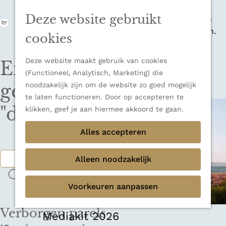
zijn indrukwekkende Alpen, maar ook een
Deze website gebruikt
veelzijdige bestemming voor wie houdt van
M
natuur, rust en adembenemende uitzichten.
e
G
cookies
Ontdek alle bestemmingen
n
a
u
Sluiten
n
Deze website maakt gebruik van cookies
Er zijn 17 locaties
Thema's
a
(Functioneel, Analytisch, Marketing) die
Verborgen parels
a
gevonden voor
noodzakelijk zijn om de website zo goed mogelijk
Terug
Ons verhaal
r
te laten functioneren. Door op accepteren te
d
"duitsland"
klikken, geef je aan hiermee akkoord te gaan.
e
h
Alles accepteren
o
m
V
Alleen noodzakelijk
e
i
Z
p
n
Voorkeuren aanpassen
o
a
d
e
g
j
Verborgen parels
k
e
o
Mediakit 2026