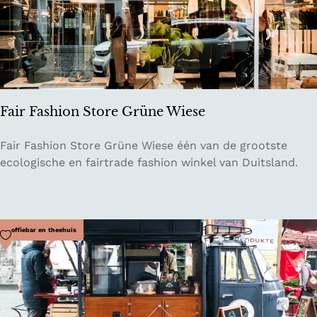
c
c
a
Fair Fashion Store Grüne Wiese
F
Fair Fashion Store Grüne Wiese één van de grootste
a
ecologische en fairtrade fashion winkel van Duitsland.
i
r
F
a
Voeg toe als favoriet
Koffiebar en theehuis
s
h
i
o
n